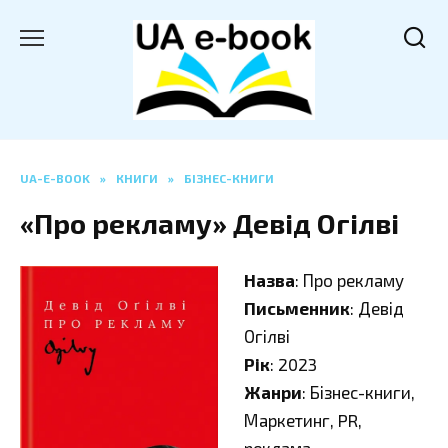
Перейти
до
вмісту
UA-E-BOOK
»
КНИГИ
»
БІЗНЕС-КНИГИ
«Про рекламу» Девід Огілві
Назва
: Про рекламу
Письменник
: Девід
Огілві
Рік
: 2023
Жанри
: Бізнес-книги,
Маркетинг, PR,
реклама