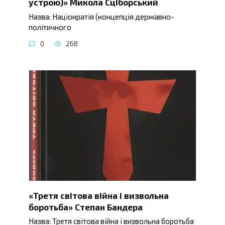
устрою)» Микола Сціборський
Назва: Націократія (концепція державно-
політичного
0
268
«Третя світова війна і визвольна
боротьба» Степан Бандера
Назва: Третя світова війна і визвольна боротьба