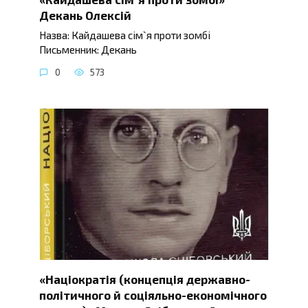
Декань Олексій
Назва: Кайдашева сім`я проти зомбі
Письменник: Декань
0
573
«Націократія (концепція державно-
політичного й соціяльно-економічного