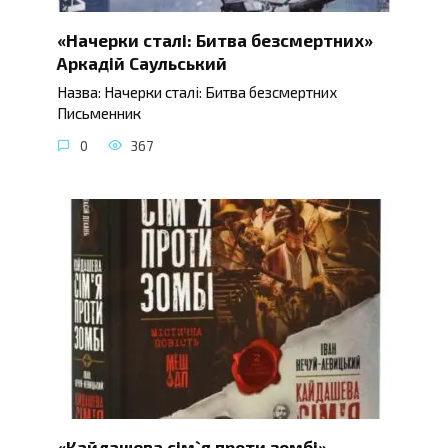
«Начерки сталі: Битва безсмертних»
Аркадій Саульський
Назва: Начерки сталі: Битва безсмертних
Письменник
0
367
«Кайдашева сім`я проти зомбі»