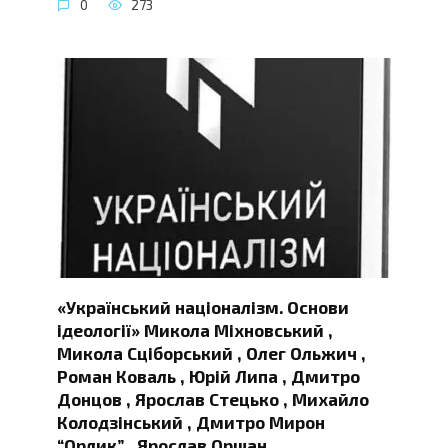
0
273
«Український націоналізм. Основи
ідеології» Микола Міхновський ,
Микола Сціборський , Олег Ольжич ,
Роман Коваль , Юрій Липа , Дмитро
Донцов , Ярослав Стецько , Михайло
Колодзінський , Дмитро Мирон
“Орлик” , Ярослав Оршан