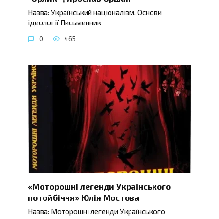
Назва: Український націоналізм. Основи
ідеології Письменник
0
465
«Моторошні легенди Українського
потойбіччя» Юлія Мостова
Назва: Моторошні легенди Українського