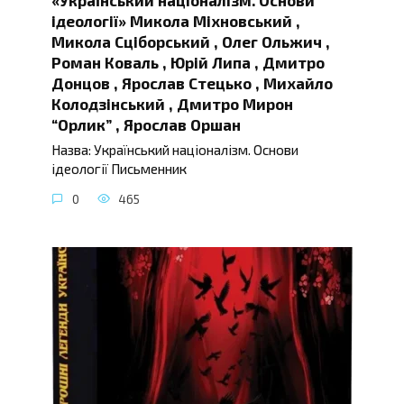
ідеології» Микола Міхновський ,
Микола Сціборський , Олег Ольжич ,
Роман Коваль , Юрій Липа , Дмитро
Донцов , Ярослав Стецько , Михайло
Колодзінський , Дмитро Мирон
“Орлик” , Ярослав Оршан
Назва: Український націоналізм. Основи
ідеології Письменник
0
465