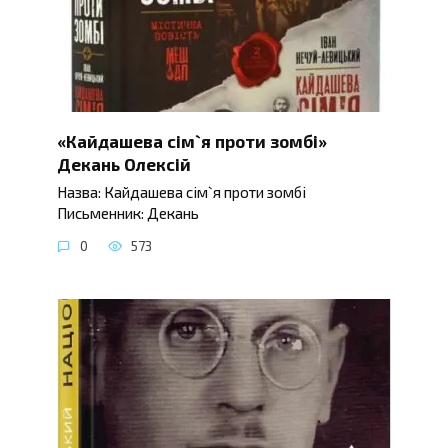
«Кайдашева сім`я проти зомбі»
Декань Олексій
Назва: Кайдашева сім`я проти зомбі
Письменник: Декань
0
573