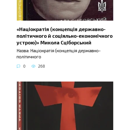
«Націократія (концепція державно-
політичного й соціяльно-економічного
устрою)» Микола Сціборський
Назва: Націократія (концепція державно-
політичного
0
268