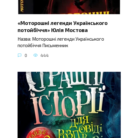
«Моторошні легенди Українського
потойбіччя» Юлія Мостова
Назва: Моторошні легенди Українського
потойбіччя Письменник
0
444