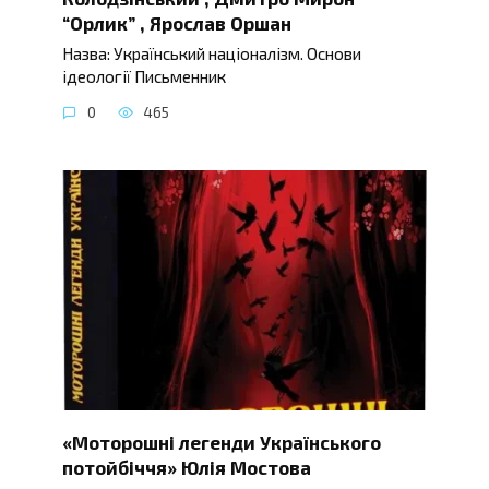
“Орлик” , Ярослав Оршан
Назва: Український націоналізм. Основи
ідеології Письменник
0
465
«Моторошні легенди Українського
потойбіччя» Юлія Мостова