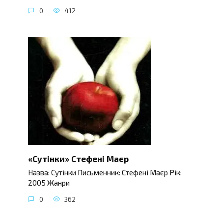
0
412
«Сутінки» Стефені Маєр
Назва: Сутінки Письменник: Стефені Маєр Рік:
2005 Жанри
0
362