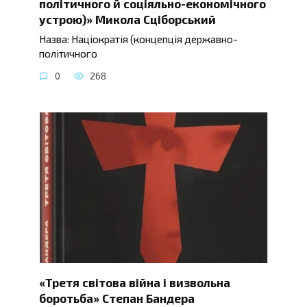
політичного й соціяльно-економічного
устрою)» Микола Сціборський
Назва: Націократія (концепція державно-
політичного
0
268
«Третя світова війна і визвольна
боротьба» Степан Бандера