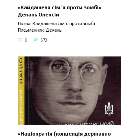
«Кайдашева сім`я проти зомбі»
Декань Олексій
Назва: Кайдашева сім`я проти зомбі
Письменник: Декань
0
573
«Націократія (концепція державно-