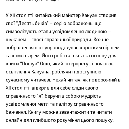
У XII столітті китайський майстер Какуан створив
свої “Десять биків” – серію зображень, що
символізують етапи усвідомлення людиною –
шукачем – своєї справжньої природи. Кожне
зображення він супроводжував коротким віршем
та коментарем. Його робота взята за основу для
книги “Пошук” Ошо, який інтерпретує і пояснює
освітлення Какуана, роблячи її доступною
сучасному читачеві. Нехай читач, як подорожній в
XII столітті, відкриє для себе сліди свого
справжнього “я”, беручи з собою мудрість
усвідомленої мети та палітру справжнього
бажання. Книгу можна завантажити та читати
онлайн для глибшого розуміння цього пошуку.