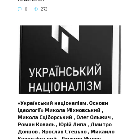
0
273
«Український націоналізм. Основи
ідеології» Микола Міхновський ,
Микола Сціборський , Олег Ольжич ,
Роман Коваль , Юрій Липа , Дмитро
Донцов , Ярослав Стецько , Михайло
Колодзінський , Дмитро Мирон