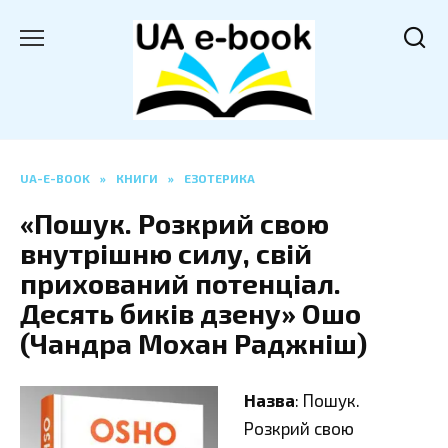
Перейти
до
вмісту
UA-E-BOOK
»
КНИГИ
»
ЕЗОТЕРИКА
«Пошук. Розкрий свою
внутрішню силу, свій
прихований потенціал.
Десять биків дзену» Ошо
(Чандра Мохан Раджніш)
Назва
: Пошук.
Розкрий свою