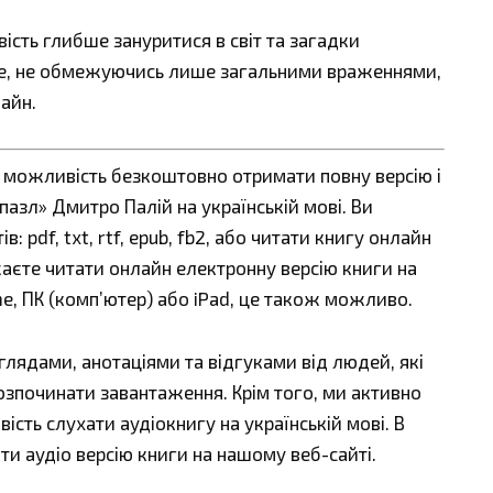
сть глибше зануритися в світ та загадки
ьше, не обмежуючись лише загальними враженнями,
лайн.
є можливість безкоштовно отримати повну версію і
азл» Дмитро Палій на українській мові. Ви
 pdf, txt, rtf, epub, fb2, або читати книгу онлайн
жаєте читати онлайн електронну версію книги на
ne, ПК (комп’ютер) або iPad, це також можливо.
ядами, анотаціями та відгуками від людей, які
озпочинати завантаження. Крім того, ми активно
сть слухати аудіокнигу на українській мові. В
ти аудіо версію книги на нашому веб-сайті.