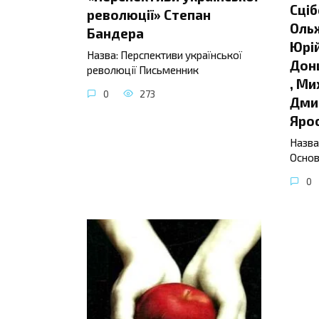
Сціб
революції» Степан
Ольж
Бандера
Юрій
Назва: Перспективи української
Донц
революції Письменник
, Ми
0
273
Дмит
Яро
Назва
Основ
0