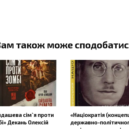
Вам також може сподобатис
йдашева сім`я проти
«Націократія (концеп
і» Декань Олексій
державно-політичног