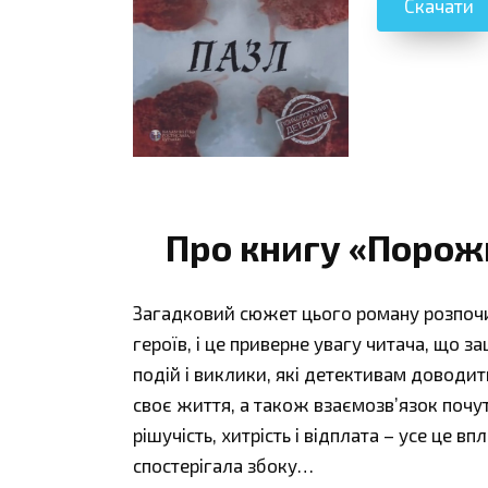
Скачати
Про книгу «Порож
Загадковий сюжет цього роману розпочин
героїв, і це приверне увагу читача, що з
подій і виклики, які детективам доводить
своє життя, а також взаємозв’язок почутті
рішучість, хитрість і відплата – усе це в
спостерігала збоку…