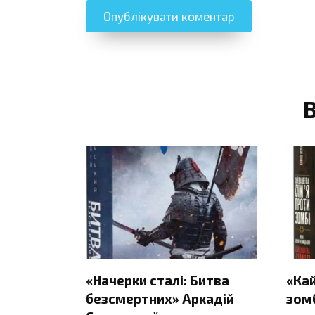
«Начерки сталі: Битва
«Ка
безсмертних» Аркадій
зомб