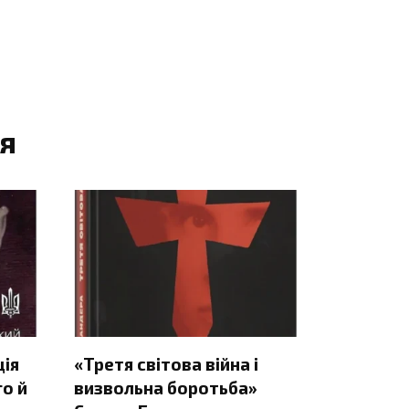
я
ція
«Третя світова війна і
о й
визвольна боротьба»