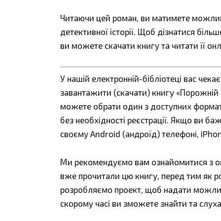
Читаючи цей роман, ви матимете можливі
детективної історії. Щоб дізнатися біл
ви можете скачати книгу та читати її он
У нашій електронній-бібліотеці вас чека
завантажити (скачати) книгу «Порожній п
можете обрати один з доступних форматів:
без необхідності реєстрації. Якщо ви ба
своєму Android (андроїд) телефоні, iPho
Ми рекомендуємо вам ознайомитися з огл
вже прочитали цю книгу, перед тим як р
розробляємо проект, щоб надати можливі
скорому часі ви зможете знайти та слуха