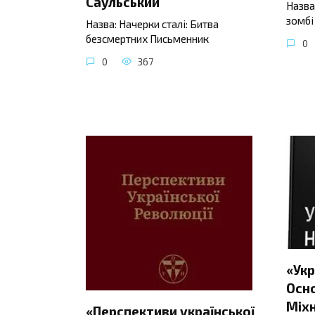
Саульський
Назва
зомбі
Назва: Начерки сталі: Битва
безсмертних Письменник
0
0
367
«Укр
Осно
Міхн
«Перспективи української