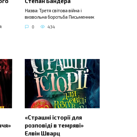
ого
Степан Бандера
Назва: Третя світова війна і
визвольна боротьба Письменник
я
0
434
«Страшні історії для
ччя»
розповіді в темряві»
Елвін Шварц