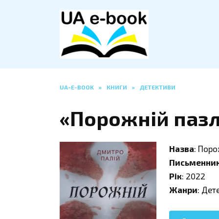
Перейти
до
вмісту
UA-E-BOOK
»
КНИГИ
»
ДЕТЕКТИВИ
«Порожній пазл
Назва
: Поро
Письменни
Рік
: 2022
Жанри
: Дет