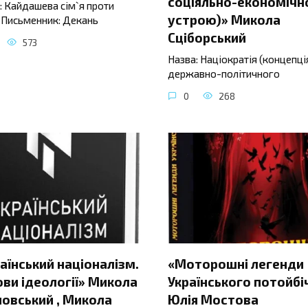
соціяльно-економічн
: Кайдашева сім`я проти
устрою)» Микола
 Письменник: Декань
Сціборський
573
Назва: Націократія (концепці
державно-політичного
0
268
аїнський націоналізм.
«Моторошні легенди
ви ідеології» Микола
Українського потойбі
овський , Микола
Юлія Мостова