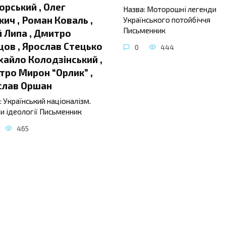
орський , Олег
Назва: Моторошні легенди
ич , Роман Коваль ,
Українського потойбіччя
Письменник
 Липа , Дмитро
ов , Ярослав Стецько
0
444
хайло Колодзінський ,
ро Мирон “Орлик” ,
слав Оршан
: Український націоналізм.
и ідеології Письменник
465