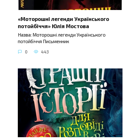
«Моторошні легенди Українського
потойбіччя» Юлія Мостова
Назва: Моторошні легенди Українського
потойбіччя Письменник
0
443