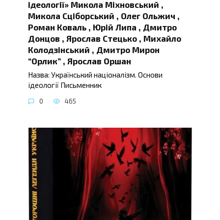
ідеології» Микола Міхновський ,
Микола Сціборський , Олег Ольжич ,
Роман Коваль , Юрій Липа , Дмитро
Донцов , Ярослав Стецько , Михайло
Колодзінський , Дмитро Мирон
“Орлик” , Ярослав Оршан
Назва: Український націоналізм. Основи
ідеології Письменник
0
465