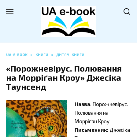
Перейти
до
вмісту
UA-E-BOOK
»
КНИГИ
»
ДИТЯЧІ КНИГИ
«Порожневірус. Полювання
на Морріґан Кроу» Джесіка
Таунсенд
Назва
: Порожневірус.
Полювання на
Морріґан Кроу
Письменник
: Джесіка