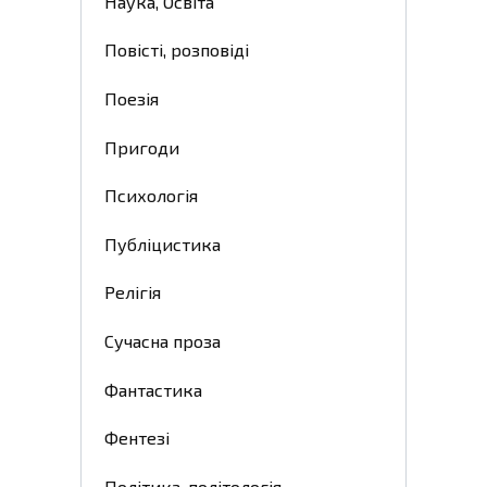
Наука, Освіта
Повісті, розповіді
Поезія
Пригоди
Психологія
Публіцистика
Релігія
Сучасна проза
Фантастика
Фентезі
Політика, політологія