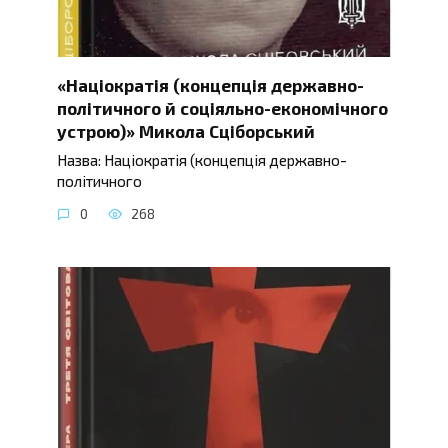
«Націократія (концепція державно-
політичного й соціяльно-економічного
устрою)» Микола Сціборський
Назва: Націократія (концепція державно-
політичного
0
268