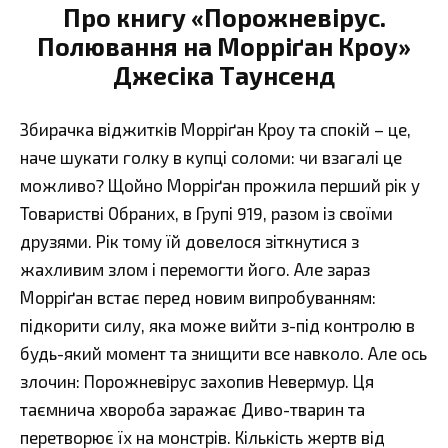
Про книгу «Порожневірус.
Полювання на Морріґан Кроу»
Джесіка Таунсенд
Збирачка віджитків Морріґан Кроу та спокій – це,
наче шукати голку в купці соломи: чи взагалі це
можливо? Щойно Морріґан прожила перший рік у
Товаристві Обраних, в Групі 919, разом із своїми
друзями. Рік тому їй довелося зіткнутися з
жахливим злом і перемогти його. Але зараз
Морріґан встає перед новим випробуванням:
підкорити силу, яка може вийти з-під контролю в
будь-який момент та знищити все навколо. Але ось
злочин: Порожневірус захопив Невермур. Ця
таємнича хвороба заражає Диво-тварин та
перетворює їх на монстрів. Кількість жертв від