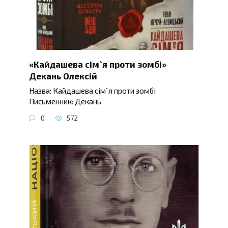
«Кайдашева сім`я проти зомбі»
Декань Олексій
Назва: Кайдашева сім`я проти зомбі
Письменник: Декань
0
572