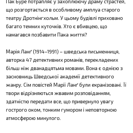
Пак Буре потрапляє у захоплюючу драму страстей,
що розгортається в особливому амплуа старого
театру Дротнінгхольм. У цьому будівлі приховано
багато темних куточків. Хто є вбивцею, що
намагався позбавити Пака життя?
Марія Ланґ (1914–1991) – шведська письменниця,
авторка 47 детективних романів, перекладених
більш ніж дванадцятьма мовами. Вона є однією з
засновниць Шведської академії детективного
жанру. Сім повістей Марії Ланґ були екранізовані. Її
твори відрізняються жвавим розповіданням,
здатністю передати все, що привернуло увагу
гострого оком, тонким гумором і неповторною
атмосферою минулого.