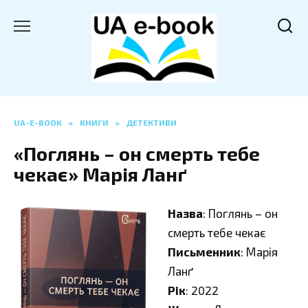
Перейти
до
вмісту
UA-E-BOOK
»
КНИГИ
»
ДЕТЕКТИВИ
«Поглянь – он смерть тебе
чекає» Марія Ланґ
Назва
: Поглянь – он
смерть тебе чекає
Письменник
: Марія
Ланґ
Рік
: 2022