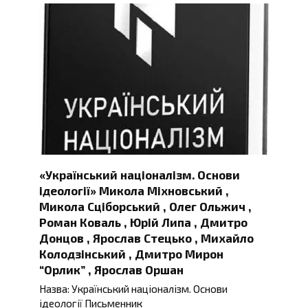
«Український націоналізм. Основи
ідеології» Микола Міхновський ,
Микола Сціборський , Олег Ольжич ,
Роман Коваль , Юрій Липа , Дмитро
Донцов , Ярослав Стецько , Михайло
Колодзінський , Дмитро Мирон
“Орлик” , Ярослав Оршан
Назва: Український націоналізм. Основи
ідеології Письменник