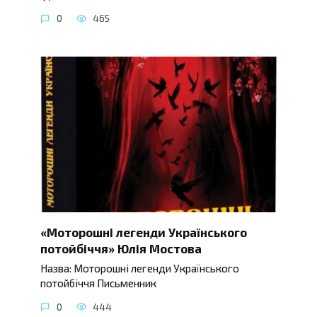
0
465
«Моторошні легенди Українського
потойбіччя» Юлія Мостова
Назва: Моторошні легенди Українського
потойбіччя Письменник
0
444