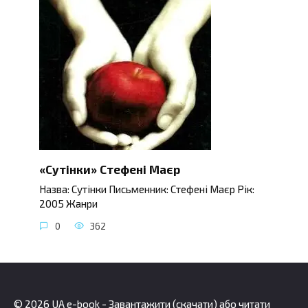
«Сутінки» Стефені Маєр
Назва: Сутінки Письменник: Стефені Маєр Рік:
2005 Жанри
0
362
© 2026 UA e-book - Завантажити (скачати) або читати