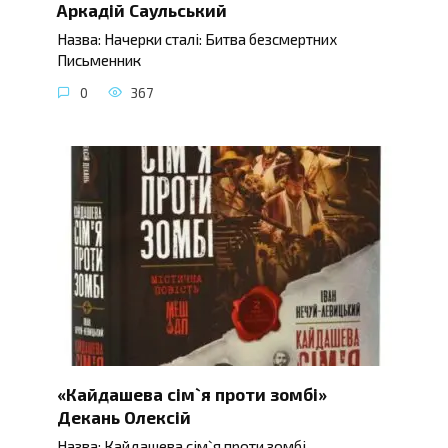
Аркадій Саульський
Назва: Начерки сталі: Битва безсмертних
Письменник
0
367
«Кайдашева сім`я проти зомбі»
Декань Олексій
Назва: Кайдашева сім`я проти зомбі