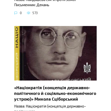
Письменник: Декань
0
573
«Націократія (концепція державно-
політичного й соціяльно-економічного
устрою)» Микола Сціборський
Назва: Націократія (концепція державно-