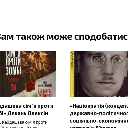
Вам також може сподобатис
йдашева сім`я проти
«Націократія (концеп
і» Декань Олексій
державно-політичног
соціяльно-економічн
: Кайдашева сім`я проти
устрою)» Микола
 Письменник: Декань