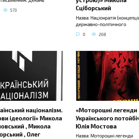
Сціборський
573
Назва: Націократія (концепці
державно-політичного
0
268
аїнський націоналізм.
«Моторошні легенди
ви ідеології» Микола
Українського потойбі
овський , Микола
Юлія Мостова
орський , Олег
Назва: Моторошні легенди