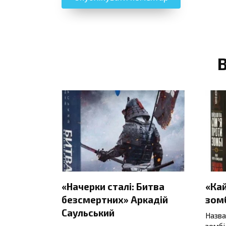
«Начерки сталі: Битва
«Ка
безсмертних» Аркадій
зомб
Саульський
Назва
зомбі