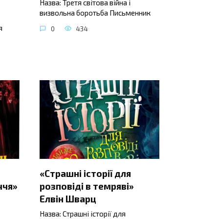
Назва: Третя світова війна і
визвольна боротьба Письменник
я
0
434
«Страшні історії для
ччя»
розповіді в темряві»
Елвін Шварц
Назва: Страшні історії для