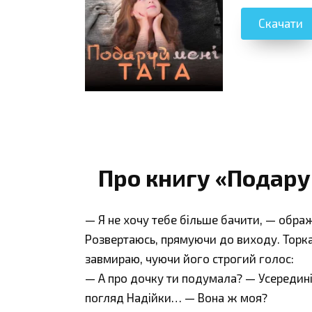
Скачати
Про книгу «Подару
— Я не хочу тебе більше бачити, — обра
Розвертаюсь, прямуючи до виходу. Торка
завмираю, чуючи його строгий голос:
— А про дочку ти подумала? — Усередині
погляд Надійки… — Вона ж моя?