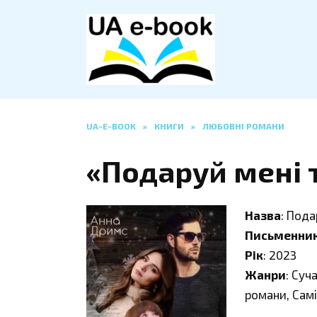
Перейти
до
вмісту
UA-E-BOOK
»
КНИГИ
»
ЛЮБОВНІ РОМАНИ
«Подаруй мені 
Назва
: Пода
Письменни
Рік
: 2023
Жанри
: Суч
романи, Сам