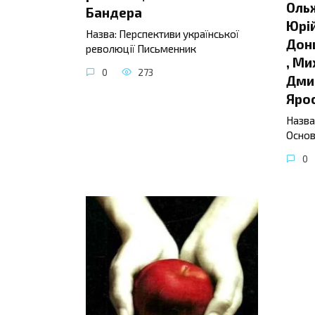
Ольж
Бандера
Юрій
Назва: Перспективи української
Донц
революції Письменник
, Ми
0
273
Дмит
Яро
Назва
Основ
0