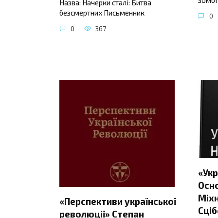
Назва: Начерки сталі: Битва
безсмертних Письменник
0
0
367
«Укр
Осно
Міхн
«Перспективи української
Сціб
революції» Степан