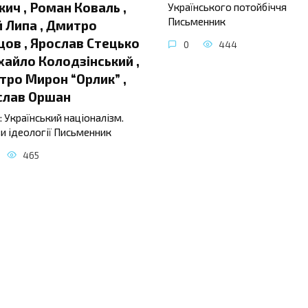
ич , Роман Коваль ,
Українського потойбіччя
Письменник
 Липа , Дмитро
ов , Ярослав Стецько
0
444
хайло Колодзінський ,
ро Мирон “Орлик” ,
слав Оршан
: Український націоналізм.
и ідеології Письменник
465