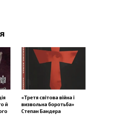
я
ція
«Третя світова війна і
о й
визвольна боротьба»
ого
Степан Бандера