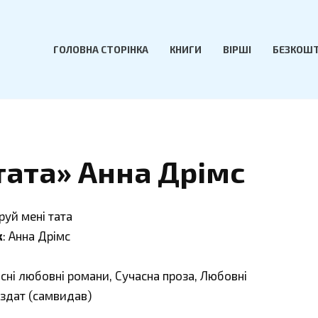
ГОЛОВНА СТОРІНКА
КНИГИ
ВІРШІ
БЕЗКОШТ
тата» Анна Дрімс
руй мені тата
к
: Анна Дрімс
асні любовні романи, Сучасна проза, Любовні
іздат (самвидав)