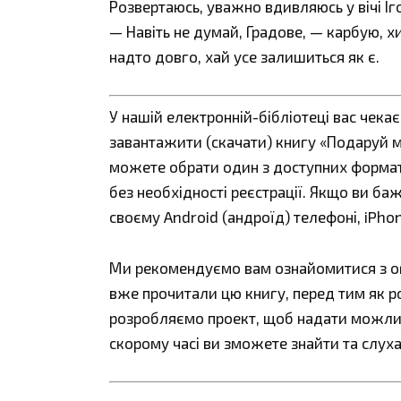
Розвертаюсь, уважно вдивляюсь у вічі Іг
— Навіть не думай, Градове, — карбую, 
надто довго, хай усе залишиться як є.
У нашій електронній-бібліотеці вас чека
завантажити (скачати) книгу «Подаруй ме
можете обрати один з доступних форматів:
без необхідності реєстрації. Якщо ви ба
своєму Android (андроїд) телефоні, iPho
Ми рекомендуємо вам ознайомитися з огл
вже прочитали цю книгу, перед тим як р
розробляємо проект, щоб надати можливі
скорому часі ви зможете знайти та слуха