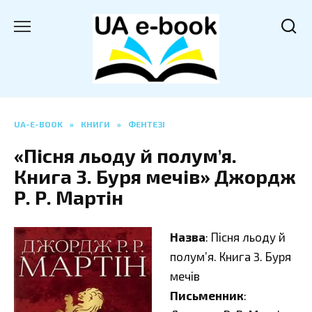
Перейти
до
вмісту
UA-E-BOOK
»
КНИГИ
»
ФЕНТЕЗІ
«Пісня льоду й полум’я.
Книга 3. Буря мечів» Джордж
Р. Р. Мартін
Назва
: Пісня льоду й
полум’я. Книга 3. Буря
мечів
Письменник
: