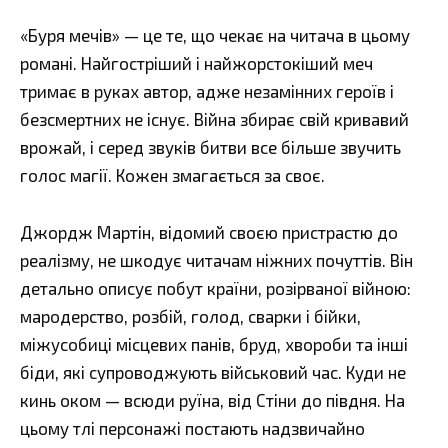
«Буря мечів» — це те, що чекає на читача в цьому
романі. Найгостріший і найжорстокіший меч
тримає в руках автор, адже незамінних героїв і
безсмертних не існує. Війна збирає свій кривавий
врожай, і серед звуків битви все більше звучить
голос магії. Кожен змагається за своє.
Джордж Мартін, відомий своєю пристрастю до
реалізму, не шкодує читачам ніжних почуттів. Він
детально описує побут країни, розірваної війною:
мародерство, розбій, голод, сварки і бійки,
міжусобиці місцевих панів, бруд, хвороби та інші
біди, які супроводжують військовий час. Куди не
кинь оком — всюди руїна, від Стіни до півдня. На
цьому тлі персонажі постають надзвичайно