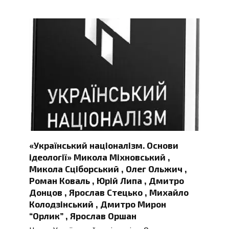
«Український націоналізм. Основи
ідеології» Микола Міхновський ,
Микола Сціборський , Олег Ольжич ,
Роман Коваль , Юрій Липа , Дмитро
Донцов , Ярослав Стецько , Михайло
Колодзінський , Дмитро Мирон
“Орлик” , Ярослав Оршан