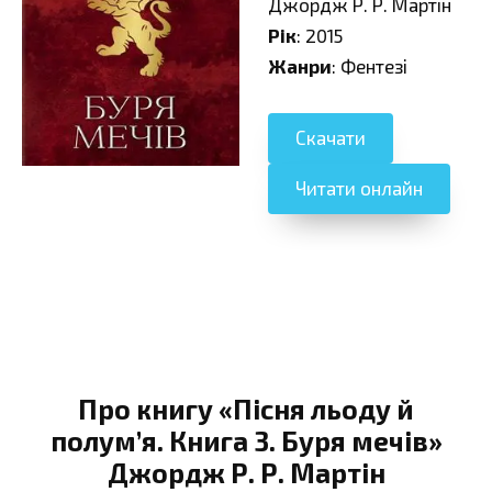
Джордж Р. Р. Мартін
Рік
: 2015
Жанри
: Фентезі
Скачати
Читати онлайн
Про книгу «Пісня льоду й
полум’я. Книга 3. Буря мечів»
Джордж Р. Р. Мартін