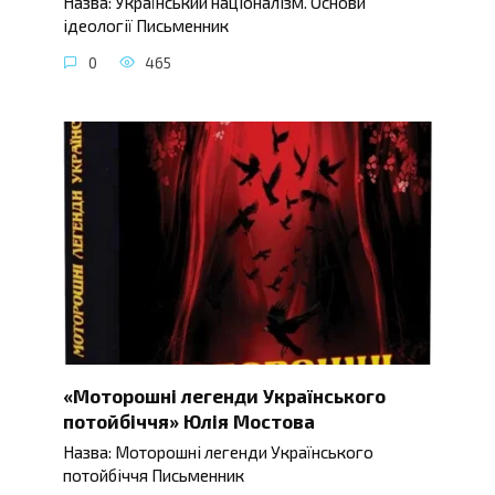
Назва: Український націоналізм. Основи
ідеології Письменник
0
465
«Моторошні легенди Українського
потойбіччя» Юлія Мостова
Назва: Моторошні легенди Українського
потойбіччя Письменник