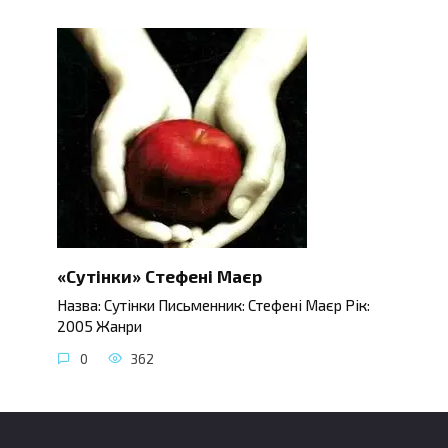
«Сутінки» Стефені Маєр
Назва: Сутінки Письменник: Стефені Маєр Рік:
2005 Жанри
0
362