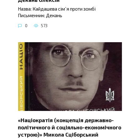
Назва: Кайдашева сім`я проти зомбі
Письменник: Декань
0
573
«Націократія (концепція державно-
політичного й соціяльно-економічного
устрою)» Микола Сціборський