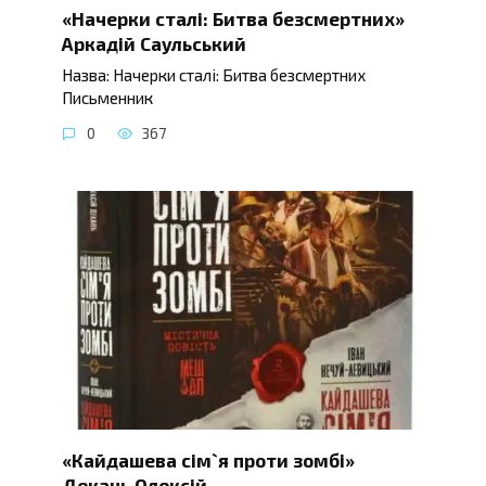
«Начерки сталі: Битва безсмертних»
Аркадій Саульський
Назва: Начерки сталі: Битва безсмертних
Письменник
0
367
«Кайдашева сім`я проти зомбі»
Декань Олексій