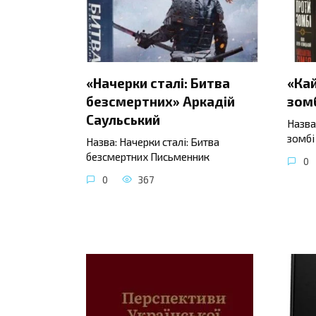
«Начерки сталі: Битва
«Ка
безсмертних» Аркадій
зомб
Саульський
Назва
зомбі
Назва: Начерки сталі: Битва
безсмертних Письменник
0
0
367