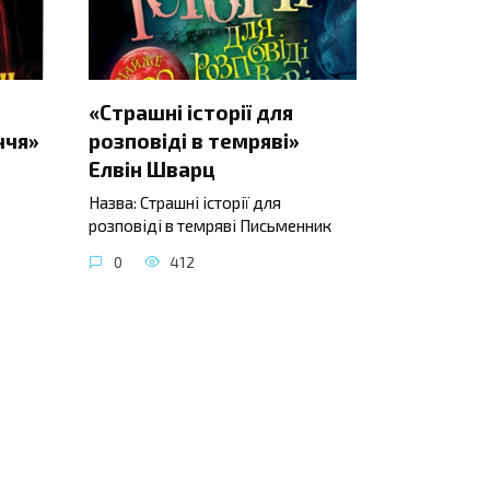
«Страшні історії для
ччя»
розповіді в темряві»
Елвін Шварц
Назва: Страшні історії для
розповіді в темряві Письменник
0
412