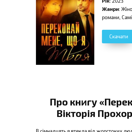
Рік
: 2023
Жанри
: Жін
романи, Сам
Скачати
Про книгу «Перек
Вікторія Прохор
В сімнадцять я втекла від жорстоких лю