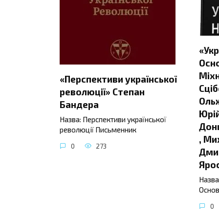
«Укр
Осно
Міхн
«Перспективи української
Сціб
революції» Степан
Ольж
Бандера
Юрій
Назва: Перспективи української
Донц
революції Письменник
, Ми
0
273
Дмит
Яро
Назва
Основ
0