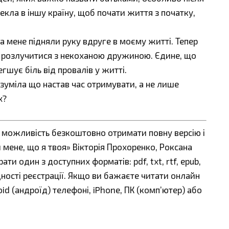
текла в іншу країну, щоб почати життя з початку,
а мене підняли руку вдруге в моєму житті. Тепер
яє розлучитися з некоханою дружиною. Єдине, що
егшує біль від провалів у житті.
розуміла що настав час отримувати, а не лише
х?
є можливість безкоштовно отримати повну версію і
мене, що я твоя» Вікторія Прохоренко, Роксана
ати один з доступних форматів: pdf, txt, rtf, epub,
дності реєстрації. Якщо ви бажаєте читати онлайн
id (андроїд) телефоні, iPhone, ПК (комп’ютер) або