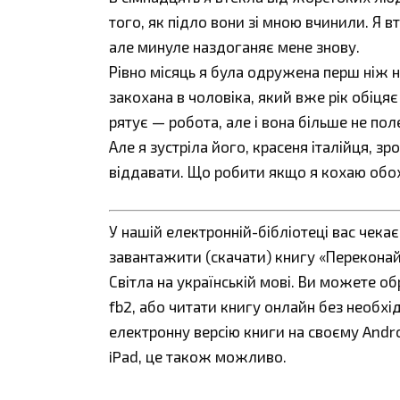
того, як підло вони зі мною вчинили. Я в
але минуле наздоганяє мене знову.
Рівно місяць я була одружена перш ніж н
закохана в чоловіка, який вже рік обіц
рятує — робота, але і вона більше не пол
Але я зустріла його, красеня італійця, з
віддавати. Що робити якщо я кохаю обо
У нашій електронній-бібліотеці вас чека
завантажити (скачати) книгу «Переконай 
Світла на українській мові. Ви можете обр
fb2, або читати книгу онлайн без необхі
електронну версію книги на своєму Andro
iPad, це також можливо.