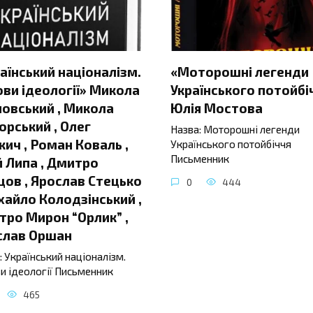
аїнський націоналізм.
«Моторошні легенди
ви ідеології» Микола
Українського потойбі
овський , Микола
Юлія Мостова
орський , Олег
Назва: Моторошні легенди
ич , Роман Коваль ,
Українського потойбіччя
Письменник
 Липа , Дмитро
ов , Ярослав Стецько
0
444
хайло Колодзінський ,
ро Мирон “Орлик” ,
слав Оршан
: Український націоналізм.
и ідеології Письменник
465