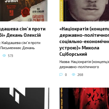
йдашева сім`я проти
«Націократія (концеп
і» Декань Олексій
державно-політичног
соціяльно-економічн
: Кайдашева сім`я проти
устрою)» Микола
 Письменник: Декань
Сціборський
573
Назва: Націократія (концепці
державно-політичного
0
268