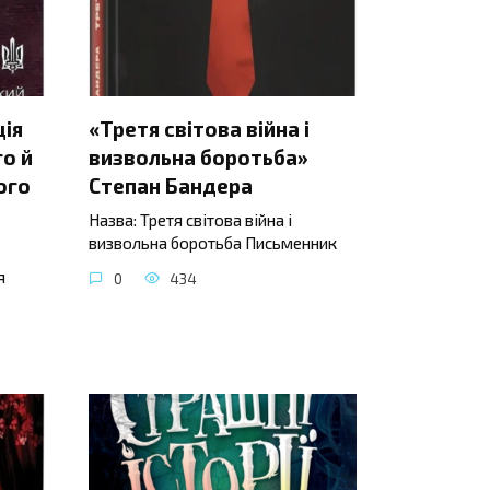
ція
«Третя світова війна і
о й
визвольна боротьба»
ого
Степан Бандера
Назва: Третя світова війна і
визвольна боротьба Письменник
я
0
434