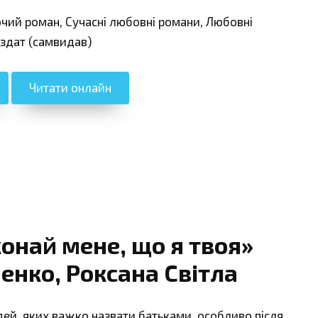
очий роман, Сучасні любовні романи, Любовні
іздат (самвидав)
Читати онлайн
онай мене, що я твоя»
енко, Роксана Світла
дей, яких важко назвати батьками, особливо після