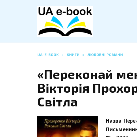
Перейти
до
вмісту
UA-E-BOOK
»
КНИГИ
»
ЛЮБОВНІ РОМАНИ
«Переконай мен
Вікторія Прохо
Світла
Назва
: Пере
Письменни