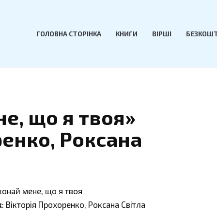
ГОЛОВНА СТОРІНКА
КНИГИ
ВІРШІ
БЕЗКОШТ
е, що я твоя»
ренко, Роксана
конай мене, що я твоя
к
: Вікторія Прохоренко, Роксана Світла