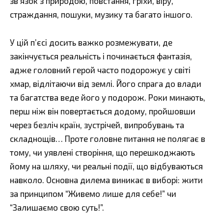
зв’язок з природою, повстання, гріхи, віру,
страждання, пошуки, музику та багато іншого.
У цій п’єсі досить важко розмежувати, де
закінчується реальність і починається фантазія,
адже головний герой часто подорожує у світі
хмар, відлітаючи від землі. Його спрага до влади
та багатства веде його у подорож. Роки минають,
перш ніж він повертається додому, пройшовши
через безліч країн, зустрічей, випробувань та
складнощів… Проте головне питання не полягає в
тому, чи уявлені створіння, що перешкоджають
йому на шляху, чи реальні події, що відбуваються
навколо. Основна дилема виникає в виборі: жити
за принципом “Живемо лише для себе!” чи
“Залишаємо свою суть!”.