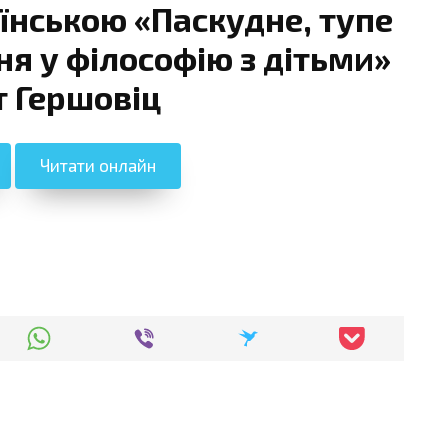
їнською «Паскудне, тупе
ня у філософію з дітьми»
т Гершовіц
Читати онлайн