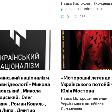
Назва: Націократія (концепці
державно-політичного
0
268
аїнський націоналізм.
«Моторошні легенди
ви ідеології» Микола
Українського потойбі
овський , Микола
Юлія Мостова
орський , Олег
Назва: Моторошні легенди
ич , Роман Коваль ,
Українського потойбіччя
Письменник
 Липа , Дмитро