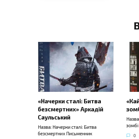
«Начерки сталі: Битва
«Ка
безсмертних» Аркадій
зомб
Саульський
Назва
зомбі
Назва: Начерки сталі: Битва
безсмертних Письменник
0