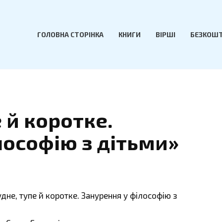
ГОЛОВНА СТОРІНКА
КНИГИ
ВІРШІ
БЕЗКОШТ
 й коротке.
лософію з дітьми»
удне, тупе й коротке. Занурення у філософію з