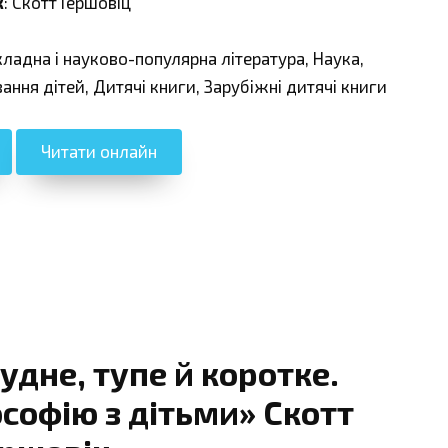
к
: Скотт Гершовіц
кладна і науково-популярна література, Наука,
вання дітей, Дитячі книги, Зарубіжні дитячі книги
Читати онлайн
удне, тупе й коротке.
софію з дітьми» Скотт