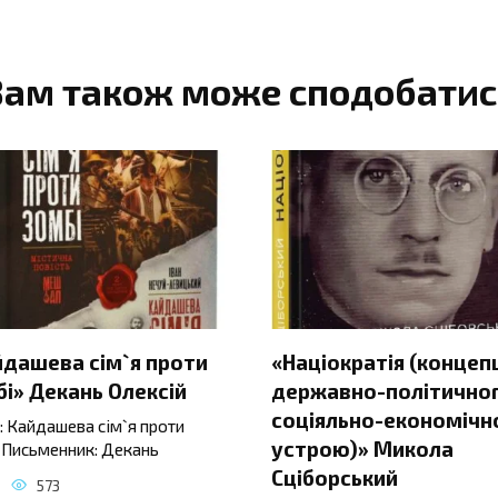
Вам також може сподобатис
йдашева сім`я проти
«Націократія (концеп
і» Декань Олексій
державно-політичног
соціяльно-економічн
: Кайдашева сім`я проти
устрою)» Микола
 Письменник: Декань
Сціборський
573