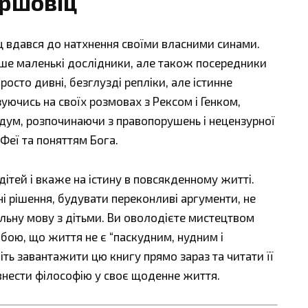
ершовіц
ц вдався до натхнення своїми власними синами.
лише маленькі дослідники, але також посередники
росто дивні, безглузді репліки, але істинне
уючись на своїх розмовах з Рексом і Генком,
дум, розпочинаючи з правопорушень і нецензурної
Феї та поняттям Бога.
дітей і вкаже на істину в повсякденному житті.
і рішення, будувати переконливі аргументи, не
ільну мову з дітьми. Ви оволодієте мистецтвом
обою, що життя не є “паскудним, нудним і
іть завантажити цю книгу прямо зараз та читати її
 внести філософію у своє щоденне життя.