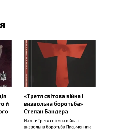
я
ція
«Третя світова війна і
о й
визвольна боротьба»
ого
Степан Бандера
Назва: Третя світова війна і
визвольна боротьба Письменник