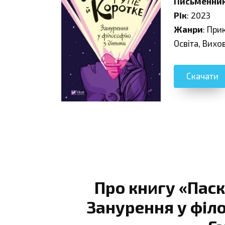
Письменни
Рік
: 2023
Жанри
: При
Освіта, Вихо
Скачати
Про книгу «Паск
Занурення у філо