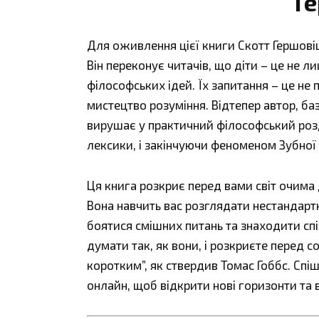
Г
Для оживлення цієї книги Скотт Гершові
Він переконує читачів, що діти – це не 
філософських ідей. Їх запитання – це не п
мистецтво розуміння. Відтепер автор, баз
вирушає у практичний філософський роз
лексики, і закінчуючи феноменом Зубної 
Ця книга розкриє перед вами світ очима 
Вона навчить вас розглядати нестандартн
боятися смішних питань та знаходити сп
думати так, як вони, і розкриєте перед с
коротким”, як ствердив Томас Гоббс. Спіш
онлайн, щоб відкрити нові горизонти та