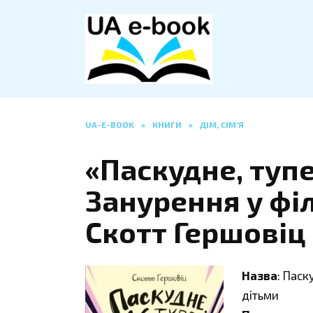
Перейти
до
вмісту
UA-E-BOOK
»
КНИГИ
»
ДІМ, СІМ’Я
«Паскудне, тупе
Занурення у фі
Скотт Гершовіц
Назва
: Паск
дітьми