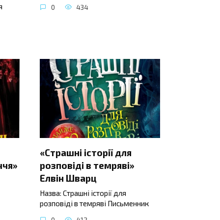
я
0
434
«Страшні історії для
ччя»
розповіді в темряві»
Елвін Шварц
Назва: Страшні історії для
розповіді в темряві Письменник
0
412