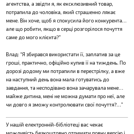
агентства, а звідти я, як ексклюзивний товар,
потрапила до чоловіка, який страшенно лякає
мене. Він хоче, щоб я спокусила його конкурента…
але що робити, якщо в серці розгорілося почуття
саме до мого клієнта?”
Влад: “Я збирався використати її, заплатив за це
гроші, практично, офіційно купив її на тиждень. По
дорозі додому ми потрапили в перестрілку, а вже
на наступний день вона мала готуватись до
завдання, та несподівано вона зачарувала мене…
майже дитина, мені не можна думати про неї, але
чи довго я зможу контролювати свої почуття?…”
У нашій електронній-бібліотеці вас чекає
можливість безкоштовно отримати повну версію і