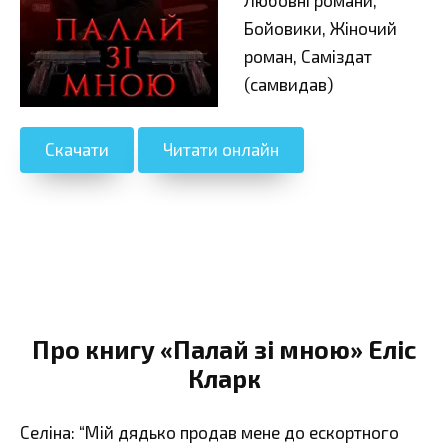
Бойовики, Жіночий
роман, Саміздат
(самвидав)
Скачати
Читати онлайн
Про книгу «Палай зі мною» Еліс
Кларк
Селіна: “Мій дядько продав мене до ескортного