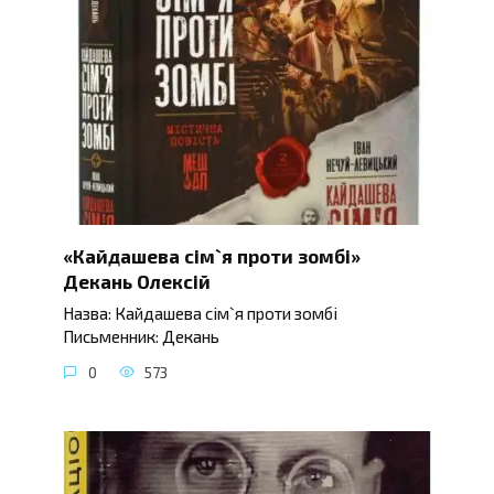
«Кайдашева сім`я проти зомбі»
Декань Олексій
Назва: Кайдашева сім`я проти зомбі
Письменник: Декань
0
573