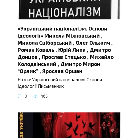
«Український націоналізм. Основи
ідеології» Микола Міхновський ,
Микола Сціборський , Олег Ольжич ,
Роман Коваль , Юрій Липа , Дмитро
Донцов , Ярослав Стецько , Михайло
Колодзінський , Дмитро Мирон
“Орлик” , Ярослав Оршан
Назва: Український націоналізм. Основи
ідеології Письменник
0
465