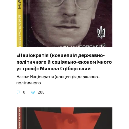
«Націократія (концепція державно-
політичного й соціяльно-економічного
устрою)» Микола Сціборський
Назва: Націократія (концепція державно-
політичного
0
268