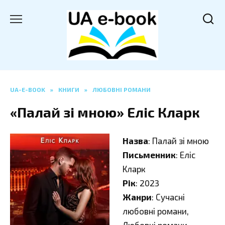
Перейти
до
вмісту
UA-E-BOOK
»
КНИГИ
»
ЛЮБОВНІ РОМАНИ
«Палай зі мною» Еліс Кларк
Назва
: Палай зі мною
Письменник
: Еліс
Кларк
Рік
: 2023
Жанри
: Сучасні
любовні романи,
Любовні романи,