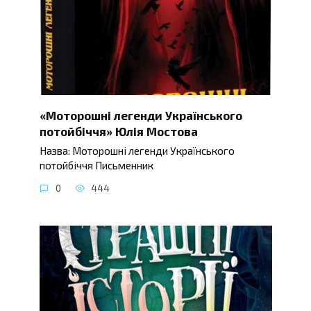
«Моторошні легенди Українського
потойбіччя» Юлія Мостова
Назва: Моторошні легенди Українського
потойбіччя Письменник
0
444