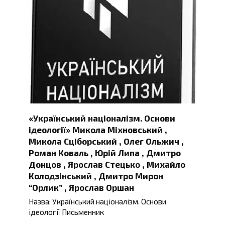
«Український націоналізм. Основи
ідеології» Микола Міхновський ,
Микола Сціборський , Олег Ольжич ,
Роман Коваль , Юрій Липа , Дмитро
Донцов , Ярослав Стецько , Михайло
Колодзінський , Дмитро Мирон
“Орлик” , Ярослав Оршан
Назва: Український націоналізм. Основи
ідеології Письменник