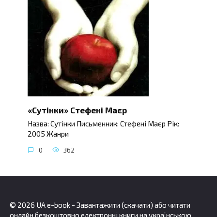
«Сутінки» Стефені Маєр
Назва: Сутінки Письменник: Стефені Маєр Рік:
2005 Жанри
0
362
© 2026 UA e-book - Завантажити (скачати) або читати
онлайн безкоштовно електронні книги на українською