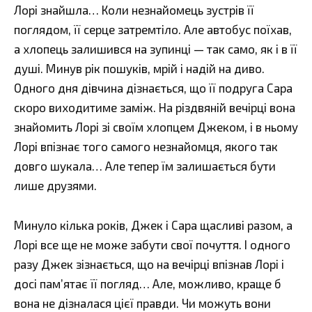
Лорі знайшла… Коли незнайомець зустрів її
поглядом, її серце затремтіло. Але автобус поїхав,
а хлопець залишився на зупинці — так само, як і в її
душі. Минув рік пошуків, мрій і надій на диво.
Одного дня дівчина дізнається, що її подруга Сара
скоро виходитиме заміж. На різдвяній вечірці вона
знайомить Лорі зі своїм хлопцем Джеком, і в ньому
Лорі впізнає того самого незнайомця, якого так
довго шукала… Але тепер їм залишається бути
лише друзями.
Минуло кілька років, Джек і Сара щасливі разом, а
Лорі все ще не може забути свої почуття. І одного
разу Джек зізнається, що на вечірці впізнав Лорі і
досі пам’ятає її погляд… Але, можливо, краще б
вона не дізналася цієї правди. Чи можуть вони