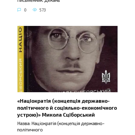
0
573
«Націократія (концепція державно-
політичного й соціяльно-економічного
устрою)» Микола Сціборський
Назва: Націократія (концепція державно-
політичного