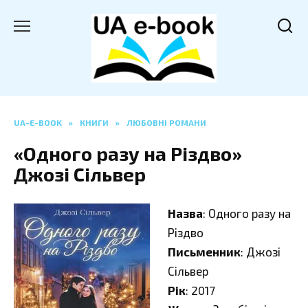
Перейти
до
вмісту
UA-E-BOOK
»
КНИГИ
»
ЛЮБОВНІ РОМАНИ
«Одного разу на Різдво»
Джозі Сільвер
Назва
: Одного разу на
Різдво
Письменник
: Джозі
Сільвер
Рік
: 2017