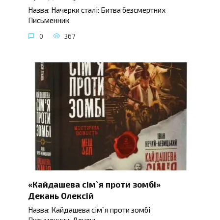
Назва: Начерки сталі: Битва безсмертних
Письменник
0
367
«Кайдашева сім`я проти зомбі»
Декань Олексій
Назва: Кайдашева сім`я проти зомбі
Письменник: Декань