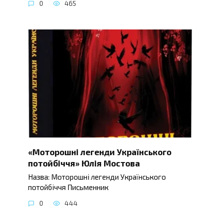
0
465
«Моторошні легенди Українського
потойбіччя» Юлія Мостова
Назва: Моторошні легенди Українського
потойбіччя Письменник
0
444