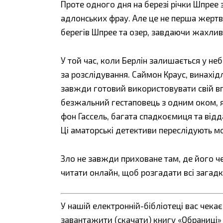
Проте одного дня на березі річки Шпрее 
адлонських фрау. Але це не перша жертва
берегів Шпрее та озер, завдаючи жахли
У той час, коли Берлін залишається у не
за розслідування. Саймон Краус, винахід
завжди готовий використовувати свій вп
безжальний гестаповець з одним оком, як
фон Гассель, багата спадкоємиця та відд
Ці аматорські детективи переслідують 
Зло не завжди приховане там, де його ч
читати онлайн, щоб розгадати всі загадк
У нашій електронній-бібліотеці вас чека
завантажити (скачати) книгу «Обраниці» 