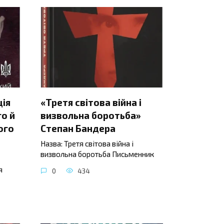
ція
«Третя світова війна і
о й
визвольна боротьба»
ого
Степан Бандера
Назва: Третя світова війна і
визвольна боротьба Письменник
я
0
434