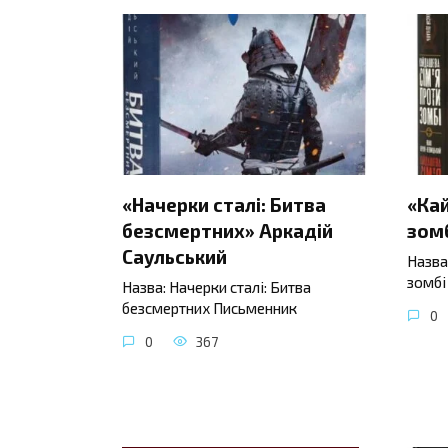
«Начерки сталі: Битва
«Ка
безсмертних» Аркадій
зомб
Саульський
Назва
зомбі
Назва: Начерки сталі: Битва
безсмертних Письменник
0
0
367