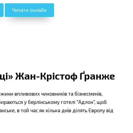
Читати онлайн
ці» Жан-Крістоф Ґранже
ужини впливових чиновників та бізнесменів,
ираються у берлінському готелі “Адлон”, щоб
ьке, в той час як кілька днів ділять Європу від