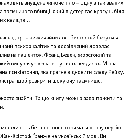
знаходять знущене жіноче тіло – одну з так званих
 таємничого вбивці, який підстерігає красунь біля
вих каліцтв…
безпеці, троє незвичайних особистостей беруться
ливий психоаналітик та досвідчений ловелас,
лив на пацієнток. Франц Бевен, жорстокий та
ий винувачує весь світ у своїх невдачах. Мінна
ана психіатриня, яка прагне відновити славу Рейху.
монстра, щоб розкрити шокуючу таємницю.
екаєте знайти. Та цю книгу можна завантажити та
и.
є можливість безкоштовно отримати повну версію і
Жан-Крістоф Ґранже на українській мові. Ви