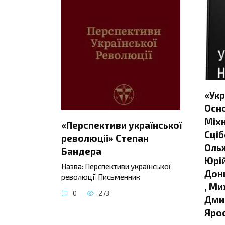
«Укр
Осно
Міхн
«Перспективи української
Сціб
революції» Степан
Ольж
Бандера
Юрій
Назва: Перспективи української
Донц
революції Письменник
, Ми
0
273
Дмит
Яро