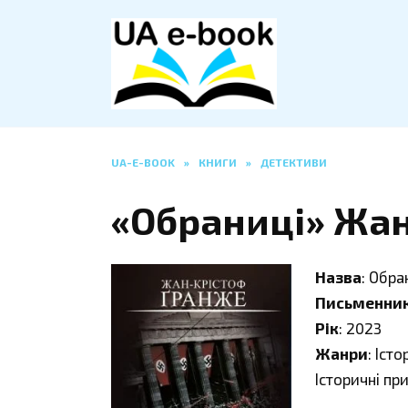
Перейти
до
вмісту
UA-E-BOOK
»
КНИГИ
»
ДЕТЕКТИВИ
«Обраниці» Жа
Назва
: Обра
Письменни
Рік
: 2023
Жанри
: Іст
Історичні пр