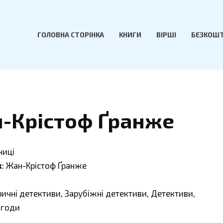
ГОЛОВНА СТОРІНКА
КНИГИ
ВІРШІ
БЕЗКОШТ
н-Крістоф Ґранже
ниці
к
: Жан-Крістоф Ґранже
оричні детективи, Зарубіжні детективи, Детективи,
игоди