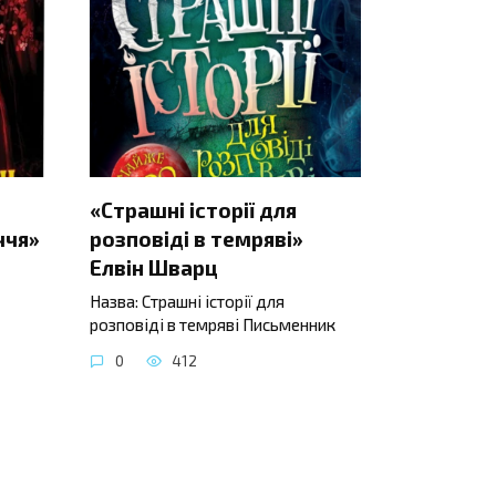
«Страшні історії для
ччя»
розповіді в темряві»
Елвін Шварц
Назва: Страшні історії для
розповіді в темряві Письменник
0
412