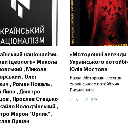
аїнський націоналізм.
«Моторошні легенди
ви ідеології» Микола
Українського потойбі
овський , Микола
Юлія Мостова
орський , Олег
Назва: Моторошні легенди
ич , Роман Коваль ,
Українського потойбіччя
Письменник
 Липа , Дмитро
ов , Ярослав Стецько
0
444
хайло Колодзінський ,
ро Мирон “Орлик” ,
слав Оршан