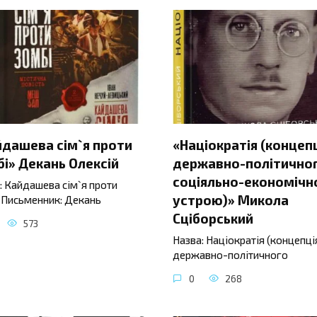
йдашева сім`я проти
«Націократія (концеп
і» Декань Олексій
державно-політичног
соціяльно-економічн
: Кайдашева сім`я проти
устрою)» Микола
 Письменник: Декань
Сціборський
573
Назва: Націократія (концепці
державно-політичного
0
268