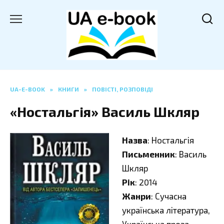
Перейти
до
вмісту
UA-E-BOOK
»
КНИГИ
»
ПОВІСТІ, РОЗПОВІДІ
«Ностальгія» Василь Шкляр
Назва
: Ностальгія
Письменник
: Василь
Шкляр
Рік
: 2014
Жанри
: Сучасна
українська література,
Українська проза