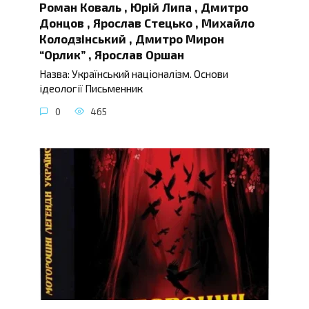
Роман Коваль , Юрій Липа , Дмитро
Донцов , Ярослав Стецько , Михайло
Колодзінський , Дмитро Мирон
“Орлик” , Ярослав Оршан
Назва: Український націоналізм. Основи
ідеології Письменник
0
465