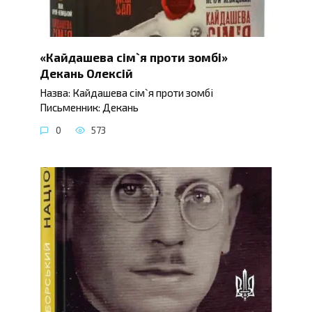
«Кайдашева сім`я проти зомбі»
Декань Олексій
Назва: Кайдашева сім`я проти зомбі
Письменник: Декань
0
573