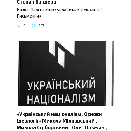
Степан Бандера
Назва: Перспективи української революції
Письменник
0
273
«Український націоналізм. Основи
ідеології» Микола Міхновський ,
Микола Сціборський , Олег Ольжич ,