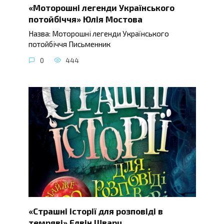
«Моторошні легенди Українського
потойбіччя» Юлія Мостова
Назва: Моторошні легенди Українського
потойбіччя Письменник
0
444
«Страшні історії для розповіді в
темряві» Елвін Шварц