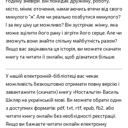
годину зневіри. Він покидає дружину, роботу,
місто, міняє оточення, намагаючись втечи від свого
минулого “я”. Але чи реально позбутися минулого?
І за яку ціну це можливо? Він зустрічає жінку, яка
може зцілити його рану і зігріти його серце. Але чи
зможуть вони знайти спільну майбутність разом?
Якщо вас зацікавила ця історія, ви можете скачати
книгу та читати її онлайн, щоб дізнатися більше.
У нашій електронній-бібліотеці вас чекає
можливість безкоштовно отримати повну версію і
завантажити (скачати) книгу «Ностальгія» Василь
Шкляр на українській мові. Ви можете обрати один
з доступних форматів: pdf, txt, rtf, epub, fb2, або
читати книгу онлайн без необхідності реєстрації.
Якщо ви бажаєте читати онлайн електронну