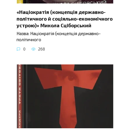
«Націократія (концепція державно-
політичного й соціяльно-економічного
устрою)» Микола Сціборський
Назва: Націократія (концепція державно-
політичного
0
268