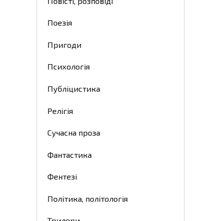
Повісті, розповіді
Поезія
Пригоди
Психологія
Публіцистика
Релігія
Сучасна проза
Фантастика
Фентезі
Політика, політологія
Трилери