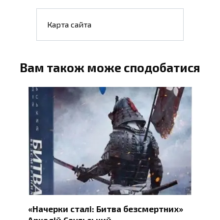
Карта сайта
Вам також може сподобатися
«Начерки сталі: Битва безсмертних»
Аркадій Саульський