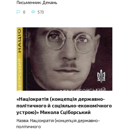
Письменник: Декань
0
573
«Націократія (концепція державно-
політичного й соціяльно-економічного
устрою)» Микола Сціборський
Назва: Націократія (концепція державно-
політичного