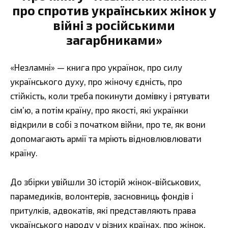
про спротив українських жінок у
війні з російськими
загарбниками»
«Незламні» — книга про українок, про силу
українського духу, про жіночу єдність, про
стійкість, коли треба покинути домівку і рятувати
сім’ю, а потім країну, про якості, які українки
відкрили в собі з початком війни, про те, як вони
допомагають армії та мріють відновлювлювати
країну.
До збірки увійшли 30 історій жінок-військових,
парамедиків, волонтерів, засновниць фондів і
притулків, адвокатів, які представляють права
українського народу у різних країнах, про жінок,