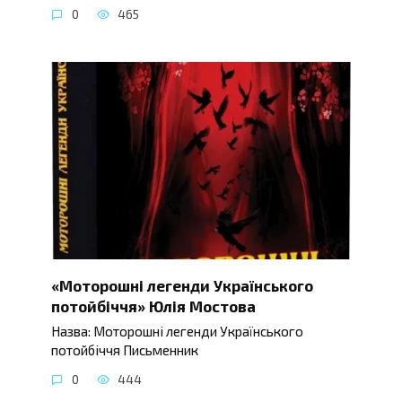
0
465
«Моторошні легенди Українського
потойбіччя» Юлія Мостова
Назва: Моторошні легенди Українського
потойбіччя Письменник
0
444