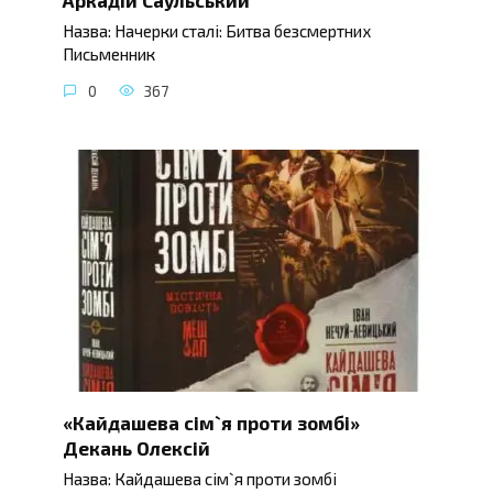
Назва: Начерки сталі: Битва безсмертних
Письменник
0
367
«Кайдашева сім`я проти зомбі»
Декань Олексій
Назва: Кайдашева сім`я проти зомбі