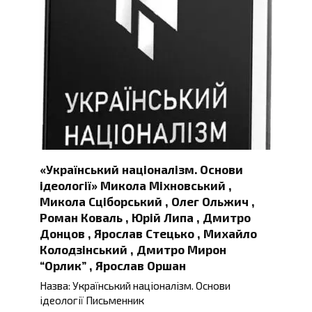
«Український націоналізм. Основи
ідеології» Микола Міхновський ,
Микола Сціборський , Олег Ольжич ,
Роман Коваль , Юрій Липа , Дмитро
Донцов , Ярослав Стецько , Михайло
Колодзінський , Дмитро Мирон
“Орлик” , Ярослав Оршан
Назва: Український націоналізм. Основи
ідеології Письменник