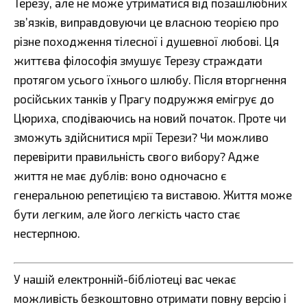
Терезу, але не може утриматися від позашлюбних
зв’язків, виправдовуючи це власною теорією про
різне походження тілесної і душевної любові. Ця
життєва філософія змушує Терезу страждати
протягом усього їхнього шлюбу. Після вторгнення
російських танків у Прагу подружжя емігрує до
Цюриха, сподіваючись на новий початок. Проте чи
зможуть здійснитися мрії Терези? Чи можливо
перевірити правильність свого вибору? Адже
життя не має дублів: воно одночасно є
генеральною репетицією та виставою. Життя може
бути легким, але його легкість часто стає
нестерпною.
У нашій електронній-бібліотеці вас чекає
можливість безкоштовно отримати повну версію і