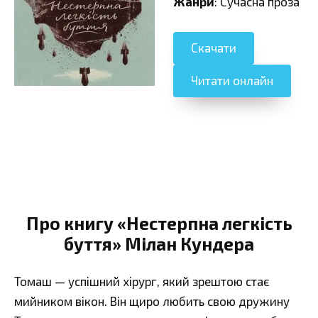
Жанри
: Сучасна проза
Скачати
Читати онлайн
Про книгу «Нестерпна легкість
буття» Мілан Кундера
Томаш — успішний хірург, який зрештою стає
мийником вікон. Він щиро любить свою дружину