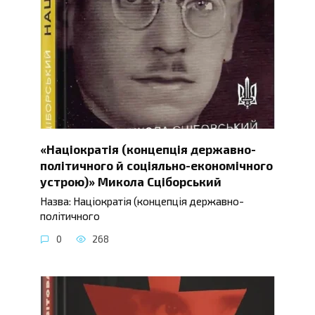
«Націократія (концепція державно-
політичного й соціяльно-економічного
устрою)» Микола Сціборський
Назва: Націократія (концепція державно-
політичного
0
268