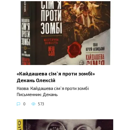
«Кайдашева сім`я проти зомбі»
Декань Олексій
Назва: Кайдашева сім`я проти зомбі
Письменник: Декань
0
573