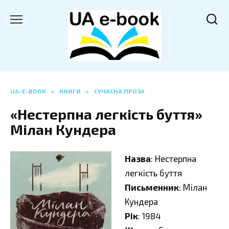
Перейти
до
вмісту
UA-E-BOOK
»
КНИГИ
»
СУЧАСНА ПРОЗА
«Нестерпна легкість буття»
Мілан Кундера
Назва
: Нестерпна
легкість буття
Письменник
: Мілан
Кундера
Рік
: 1984