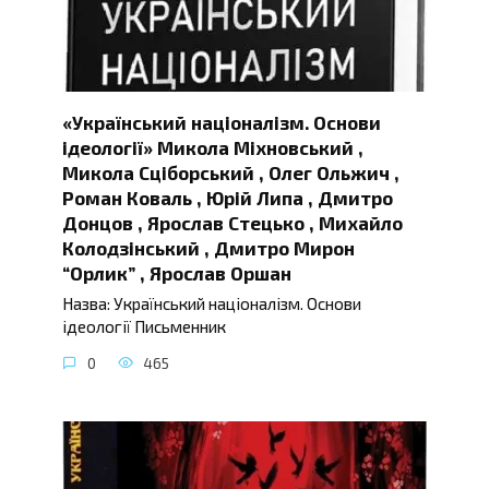
«Український націоналізм. Основи
ідеології» Микола Міхновський ,
Микола Сціборський , Олег Ольжич ,
Роман Коваль , Юрій Липа , Дмитро
Донцов , Ярослав Стецько , Михайло
Колодзінський , Дмитро Мирон
“Орлик” , Ярослав Оршан
Назва: Український націоналізм. Основи
ідеології Письменник
0
465