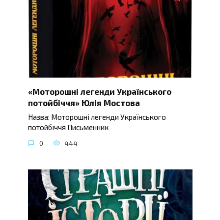
«Моторошні легенди Українського
потойбіччя» Юлія Мостова
Назва: Моторошні легенди Українського
потойбіччя Письменник
0
444