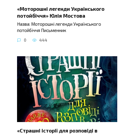
«Моторошні легенди Українського
потойбіччя» Юлія Мостова
Назва: Моторошні легенди Українського
потойбіччя Письменник
0
444
«Страшні історії для розповіді в