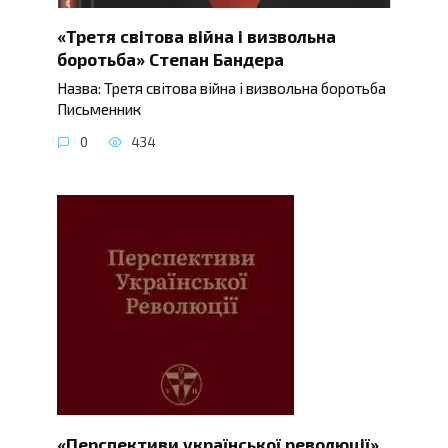
«Третя світова війна і визвольна
боротьба» Степан Бандера
Назва: Третя світова війна і визвольна боротьба
Письменник
0
434
«Перспективи української революції»