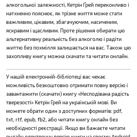
алкогольної залежності, Кетрін Ґрей переконливо і
натхненно пояснює, як трізне життя може стати
важливим, цікавим, збагачуючим, насиченим,
яскравим і щасливим. Проте рішення обирати цю
альтернативну реальність без алкоголю і радіти
життю без похмілля залишається на вас. Також цю
захопливу книгу можна скачати та читати онлайн.
У нашій електронній-бібліотеці вас чекає
можливість безкоштовно отримати повну версію і
завантажити (скачати) книгу «Несподівана радість
тверезості» Кетрін Грей на українській мові. Ви
можете обрати один з доступних форматів: pdf,
txt, rtf, epub, fb2, або читати книгу онлайн без
необхідності реєстрації. Якщо ви бажаєте читати
онлайн електронну версію книги на своєму Android