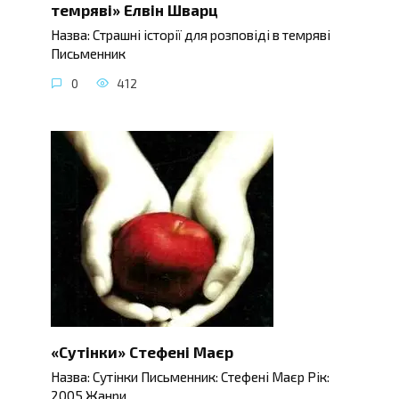
темряві» Елвін Шварц
Назва: Страшні історії для розповіді в темряві
Письменник
0
412
«Сутінки» Стефені Маєр
Назва: Сутінки Письменник: Стефені Маєр Рік:
2005 Жанри