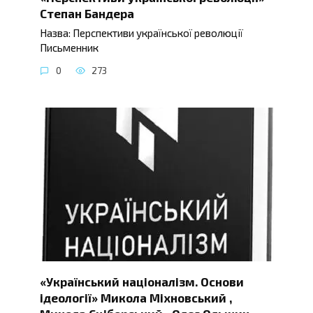
Степан Бандера
Назва: Перспективи української революції
Письменник
0
273
«Український націоналізм. Основи
ідеології» Микола Міхновський ,