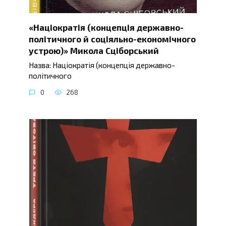
«Націократія (концепція державно-
політичного й соціяльно-економічного
устрою)» Микола Сціборський
Назва: Націократія (концепція державно-
політичного
0
268