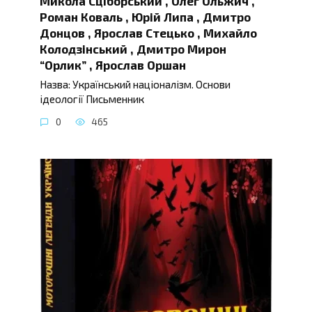
Микола Сціборський , Олег Ольжич ,
Роман Коваль , Юрій Липа , Дмитро
Донцов , Ярослав Стецько , Михайло
Колодзінський , Дмитро Мирон
“Орлик” , Ярослав Оршан
Назва: Український націоналізм. Основи
ідеології Письменник
0
465