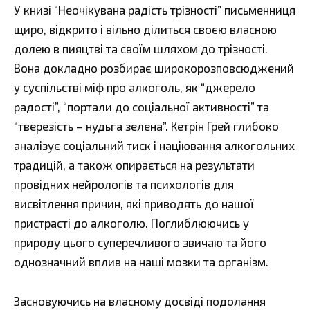
У книзі “Неочікувана радість трізності” письменниця
щиро, відкрито і вільно ділиться своєю власною
долею в пияцтві та своїм шляхом до трізності.
Вона докладно розбирає широкорозповсюджений
у суспільстві міф про алкоголь, як “джерело
радості”, “портали до соціальної активності” та
“тверезість – нудьга зелена”. Кетрін Грей глибоко
аналізує соціальний тиск і націювання алкогольних
традицій, а також опирається на результати
провідних нейрологів та психологів для
висвітлення причин, які приводять до нашої
пристрасті до алкоголю. Поглиблюючись у
природу цього суперечливого звичаю та його
однозначний вплив на наші мозки та організм.
Засновуючись на власному досвіді подолання