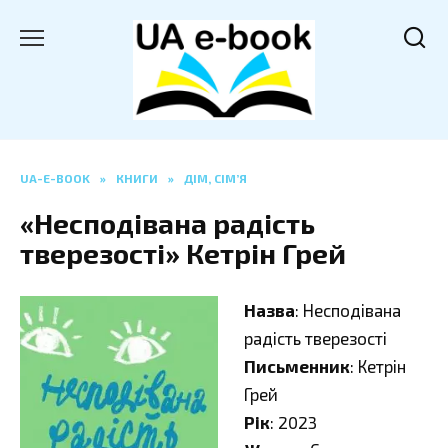
Перейти
до
вмісту
UA-E-BOOK
»
КНИГИ
»
ДІМ, СІМ’Я
«Несподівана радість
тверезості» Кетрін Грей
Назва
: Несподівана
радість тверезості
Письменник
: Кетрін
Грей
Рік
: 2023