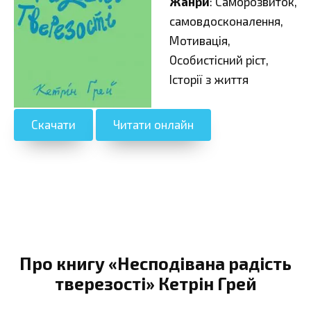
Жанри
: Саморозвиток,
самовдосконалення,
Мотивація,
Особистісний ріст,
Історії з життя
Скачати
Читати онлайн
Про книгу «Несподівана радість
тверезості» Кетрін Грей