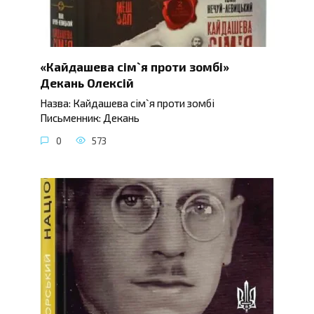
«Кайдашева сім`я проти зомбі»
Декань Олексій
Назва: Кайдашева сім`я проти зомбі
Письменник: Декань
0
573