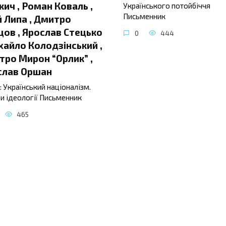
ич , Роман Коваль ,
Українського потойбіччя
Письменник
 Липа , Дмитро
ов , Ярослав Стецько
0
444
хайло Колодзінський ,
ро Мирон “Орлик” ,
слав Оршан
: Український націоналізм.
и ідеології Письменник
465