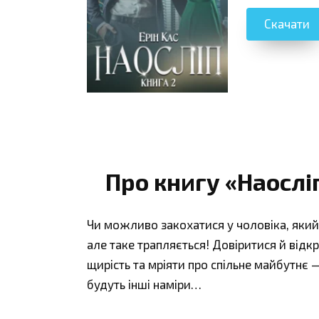
Скачати
Про книгу «Наосліп
Чи можливо закохатися у чоловіка, яки
але таке трапляється! Довіритися й відк
щирість та мріяти про спільне майбутнє 
будуть інші наміри…