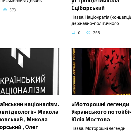
устрою)» Микола
 Письменник: Декань
Сціборський
573
Назва: Націократія (концепці
державно-політичного
0
268
аїнський націоналізм.
«Моторошні легенди
ви ідеології» Микола
Українського потойбі
овський , Микола
Юлія Мостова
орський , Олег
Назва: Моторошні легенди