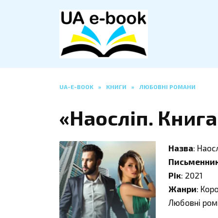
Перейти
до
вмісту
UA-E-BOOK
»
КНИГИ
»
ЛЮБОВНІ РОМАНИ
«Наосліп. Книга
Назва
: Наос
Письменни
Рік
: 2021
Жанри
: Кор
Любовні ром