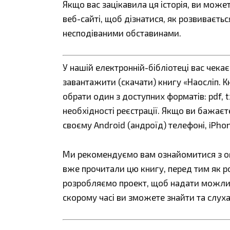
Якщо вас зацікавила ця історія, ви може
веб-сайті, щоб дізнатися, як розвиваєть
несподіваними обставинами.
У нашій електронній-бібліотеці вас чека
завантажити (скачати) книгу «Наосліп. Кн
обрати один з доступних форматів: pdf, tx
необхідності реєстрації. Якщо ви бажаєт
своєму Android (андроїд) телефоні, iPho
Ми рекомендуємо вам ознайомитися з огл
вже прочитали цю книгу, перед тим як р
розробляємо проект, щоб надати можливі
скорому часі ви зможете знайти та слуха