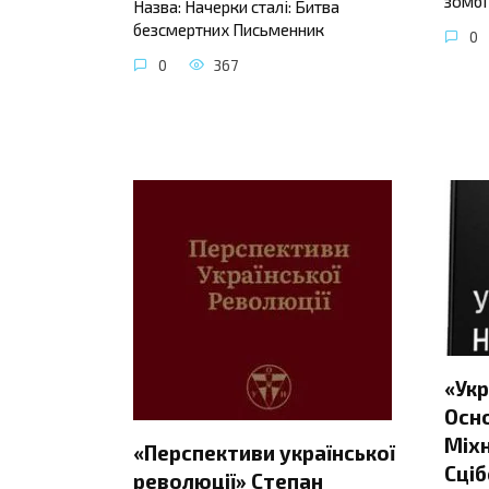
зомбі
Назва: Начерки сталі: Битва
безсмертних Письменник
0
0
367
«Укр
Осно
Міхн
«Перспективи української
Сціб
революції» Степан