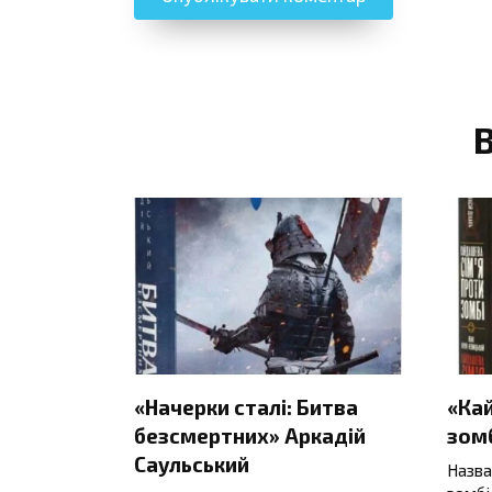
«Начерки сталі: Битва
«Ка
безсмертних» Аркадій
зомб
Саульський
Назва