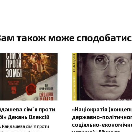
Вам також може сподобатис
йдашева сім`я проти
«Націократія (концеп
і» Декань Олексій
державно-політичног
соціяльно-економічн
: Кайдашева сім`я проти