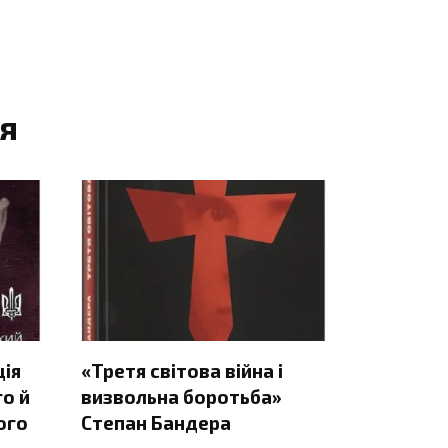
я
ція
«Третя світова війна і
о й
визвольна боротьба»
ого
Степан Бандера