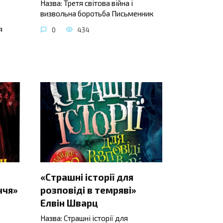
Назва: Третя світова війна і
визвольна боротьба Письменник
я
0
434
«Страшні історії для
ччя»
розповіді в темряві»
Елвін Шварц
Назва: Страшні історії для