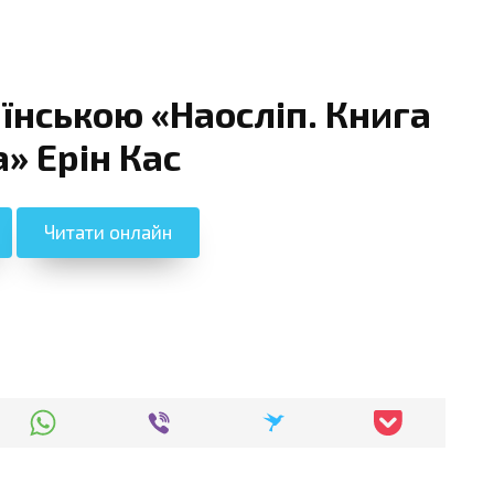
їнською «Наосліп. Книга
» Ерін Кас
Читати онлайн