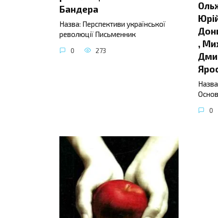
Ольж
Бандера
Юрій
Назва: Перспективи української
Донц
революції Письменник
, Ми
0
273
Дмит
Яро
Назва
Основ
0