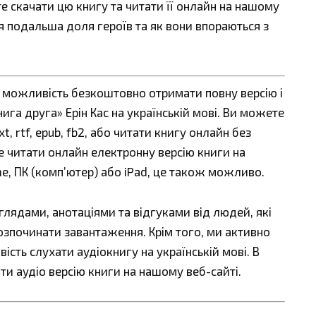
те скачати цю книгу та читати її онлайн на нашому
ся подальша доля героїв та як вони впораються з
є можливість безкоштовно отримати повну версію і
ига друга» Ерін Кас на українській мові. Ви можете
t, rtf, epub, fb2, або читати книгу онлайн без
е читати онлайн електронну версію книги на
ne, ПК (комп’ютер) або iPad, це також можливо.
ядами, анотаціями та відгуками від людей, які
озпочинати завантаження. Крім того, ми активно
сть слухати аудіокнигу на українській мові. В
ти аудіо версію книги на нашому веб-сайті.