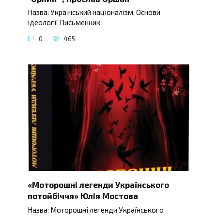
Назва: Український націоналізм. Основи
ідеології Письменник
0
465
«Моторошні легенди Українського
потойбіччя» Юлія Мостова
Назва: Моторошні легенди Українського