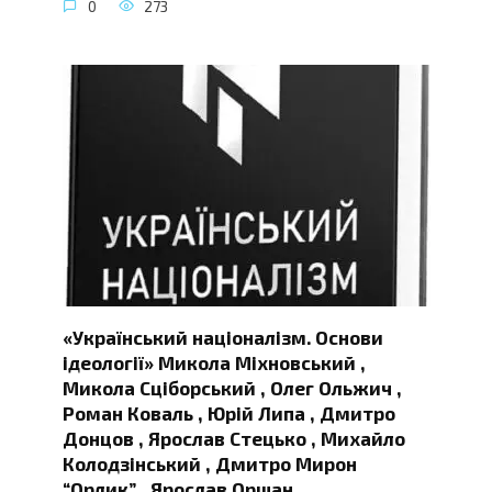
0
273
«Український націоналізм. Основи
ідеології» Микола Міхновський ,
Микола Сціборський , Олег Ольжич ,
Роман Коваль , Юрій Липа , Дмитро
Донцов , Ярослав Стецько , Михайло
Колодзінський , Дмитро Мирон
“Орлик” , Ярослав Оршан