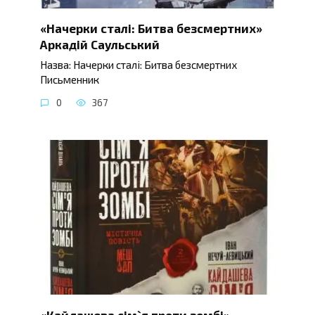
«Начерки сталі: Битва безсмертних»
Аркадій Саульський
Назва: Начерки сталі: Битва безсмертних
Письменник
0
367
«Кайдашева сім`я проти зомбі»