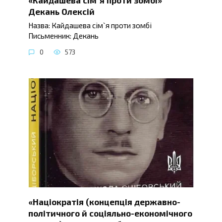
Декань Олексій
Назва: Кайдашева сім`я проти зомбі
Письменник: Декань
0
573
«Націократія (концепція державно-
політичного й соціяльно-економічного