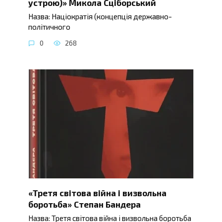
устрою)» Микола Сціборський
Назва: Націократія (концепція державно-
політичного
0
268
«Третя світова війна і визвольна
боротьба» Степан Бандера
Назва: Третя світова війна і визвольна боротьба