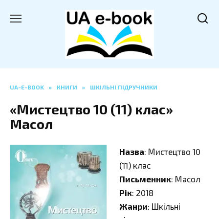
Перейти
до
вмісту
UA-E-BOOK
»
КНИГИ
»
ШКІЛЬНІ ПІДРУЧНИКИ
«Мистецтво 10 (11) клас»
Масол
Назва
: Мистецтво 10
(11) клас
Письменник
: Масол
Рік
: 2018
Жанри
: Шкільні