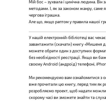
Мій бос – зухвала і цинічна людина. Він
методами. І, як за законом жанру, саме 
чергова іграшка.
Але що, якщо раптом у правила нашої гри
У нашій електронній-бібліотеці вас чека
завантажити (скачати) книгу «Мишеня для
можете обрати один з доступних форматів:
без необхідності реєстрації. Якщо ви ба
своєму Android (андроїд) телефоні, iPho
Ми рекомендуємо вам ознайомитися з огл
вже прочитали цю книгу, перед тим як р
розробляємо проект, щоб надати можливі
скорому часі ви зможете знайти та слуха