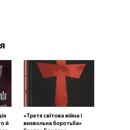
я
ція
«Третя світова війна і
о й
визвольна боротьба»