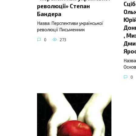
Сціб
революції» Степан
Ольж
Бандера
Юрій
Назва: Перспективи української
Донц
революції Письменник
, Ми
0
273
Дмит
Яро
Назва
Основ
0