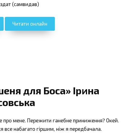
іздат (самвидав)
Читати онлайн
еня для Боса» Ірина
совська
– це про мене. Пережити ганебне приниження? Окей.
я все набагато гіршим, ніж я передбачала.