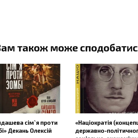
Вам також може сподобатис
йдашева сім`я проти
«Націократія (концеп
і» Декань Олексій
державно-політичног