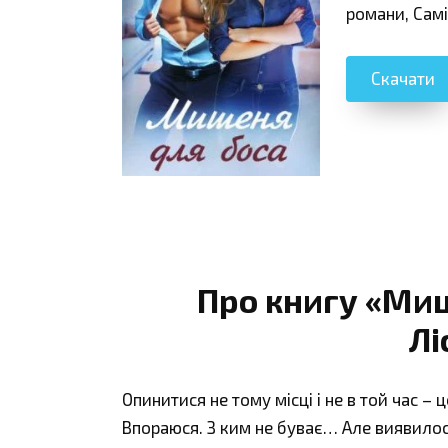
романи, Сам
Скачати
Про книгу «Миш
Лі
Опинитися не тому місці і не в той час 
Впораюся. З ким не буває… Але виявилос