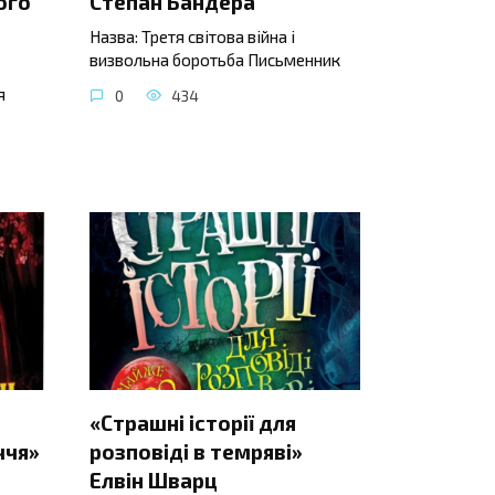
ого
Степан Бандера
Назва: Третя світова війна і
визвольна боротьба Письменник
я
0
434
«Страшні історії для
ччя»
розповіді в темряві»
Елвін Шварц