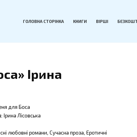
ГОЛОВНА СТОРІНКА
КНИГИ
ВІРШІ
БЕЗКОШТ
са» Ірина
еня для Боса
к
: Ірина Лісовська
асні любовні романи, Сучасна проза, Еротичні