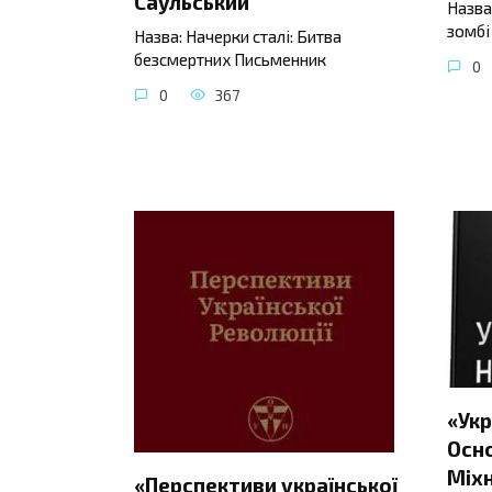
Саульський
Назва
зомбі
Назва: Начерки сталі: Битва
безсмертних Письменник
0
0
367
«Укр
Осно
Міхн
«Перспективи української