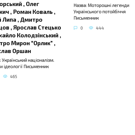
орський , Олег
Назва: Моторошні легенди
ич , Роман Коваль ,
Українського потойбіччя
Письменник
 Липа , Дмитро
ов , Ярослав Стецько
0
444
хайло Колодзінський ,
ро Мирон “Орлик” ,
слав Оршан
: Український націоналізм.
и ідеології Письменник
465