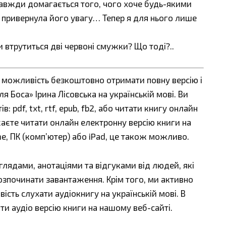
 завжди домагається того, чого хоче будь-якими
я привернула його увагу… Тепер я для нього лише
 втрутиться дві червоні смужки? Що тоді?..
є можливість безкоштовно отримати повну версію і
 Боса» Ірина Лісовська на українській мові. Ви
 pdf, txt, rtf, epub, fb2, або читати книгу онлайн
жаєте читати онлайн електронну версію книги на
ne, ПК (комп’ютер) або iPad, це також можливо.
ядами, анотаціями та відгуками від людей, які
озпочинати завантаження. Крім того, ми активно
сть слухати аудіокнигу на українській мові. В
ти аудіо версію книги на нашому веб-сайті.