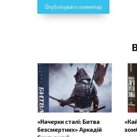
«Начерки сталі: Битва
«Ка
безсмертних» Аркадій
зомб