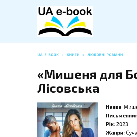
Перейти
до
вмісту
UA-E-BOOK
»
КНИГИ
»
ЛЮБОВНІ РОМАНИ
«Мишеня для Бо
Лісовська
Назва
: Миш
Письменни
Рік
: 2023
Жанри
: Суч