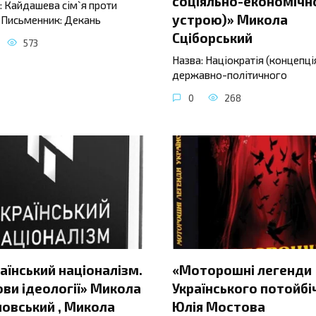
соціяльно-економічн
: Кайдашева сім`я проти
устрою)» Микола
 Письменник: Декань
Сціборський
573
Назва: Націократія (концепці
державно-політичного
0
268
аїнський націоналізм.
«Моторошні легенди
ви ідеології» Микола
Українського потойбі
овський , Микола
Юлія Мостова