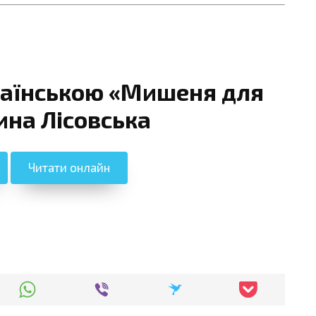
раїнською «Мишеня для
ина Лісовська
Читати онлайн