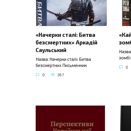
«Начерки сталі: Битва
«Ка
безсмертних» Аркадій
зомб
Саульський
Назва
зомбі
Назва: Начерки сталі: Битва
безсмертних Письменник
0
0
367