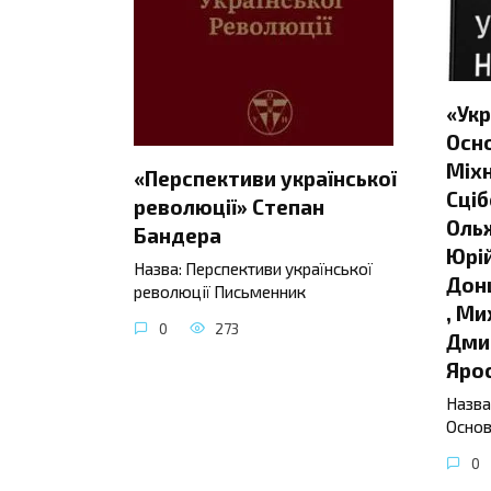
«Укр
Осно
Міхн
«Перспективи української
Сціб
революції» Степан
Ольж
Бандера
Юрій
Назва: Перспективи української
Донц
революції Письменник
, Ми
0
273
Дмит
Яро
Назва
Основ
0