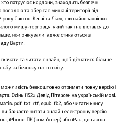
, хто патрулює кордони, знаходить безпечні
 погодою та оберігає мишачі території від
2 року Саксон, Кензі та Ліам, три найвправніших
лого мишу-торговця, який так і не дістався до
ьше, ніж очікували, адже стикаються зі
ладу Варти.
ї скачати та читати онлайн, щоб дізнатися більше
ьбу за безпеку свого світу.
є можливість безкоштовно отримати повну версію і
а: Осінь 1152» Девід Пітерсен на українській мові.
в: pdf, txt, rtf, epub, fb2, або читати книгу
що ви бажаєте читати онлайн електронну версію
ні, iPhone, ПК (комп’ютер) або iPad, це також