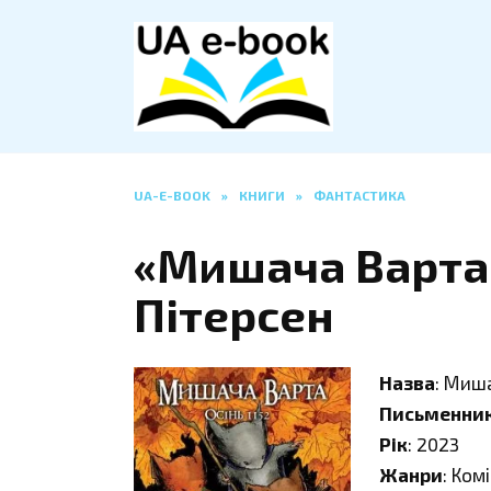
Перейти
до
вмісту
UA-E-BOOK
»
КНИГИ
»
ФАНТАСТИКА
«Мишача Варта: 
Пітерсен
Назва
: Миша
Письменни
Рік
: 2023
Жанри
: Ком