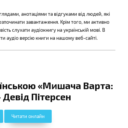
ядами, анотаціями та відгуками від людей, які
озпочинати завантаження. Крім того, ми активно
сть слухати аудіокнигу на українській мові. В
ти аудіо версію книги на нашому веб-сайті.
аїнською «Мишача Варта:
» Девід Пітерсен
Читати онлайн