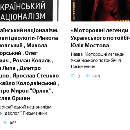
аїнський націоналізм.
«Моторошні легенди
ви ідеології» Микола
Українського потойбі
овський , Микола
Юлія Мостова
орський , Олег
Назва: Моторошні легенди
ич , Роман Коваль ,
Українського потойбіччя
Письменник
 Липа , Дмитро
ов , Ярослав Стецько
0
444
хайло Колодзінський ,
ро Мирон “Орлик” ,
слав Оршан
: Український націоналізм.
и ідеології Письменник
465