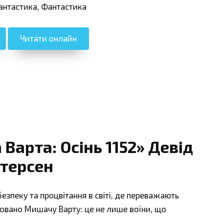
антастика, Фантастика
Читати онлайн
Варта: Осінь 1152» Девід
ітерсен
зпеку та процвітання в світі, де переважають
овано Мишачу Варту: це не лише воїни, що