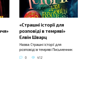
«Страшні історії для
ччя»
розповіді в темряві»
Елвін Шварц
Назва: Страшні історії для
розповіді в темряві Письменник
0
412