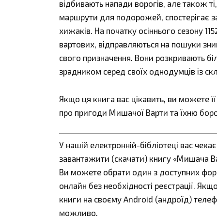
відбивають напади ворогів, але також ті
маршрути для подорожей, спостерігає за
хижаків. На початку осіннього сезону 115
вартових, відправляються на пошуки зник
свого призначення. Вони розкривають біл
зрадником серед своїх однодумців із ск
Якщо ця книга вас цікавить, ви можете ї
про пригоди Мишачої Варти та їхню борот
У нашій електронній-бібліотеці вас чека
завантажити (скачати) книгу «Мишача Варт
Ви можете обрати один з доступних форматі
онлайн без необхідності реєстрації. Як
книги на своєму Android (андроїд) телефо
можливо.