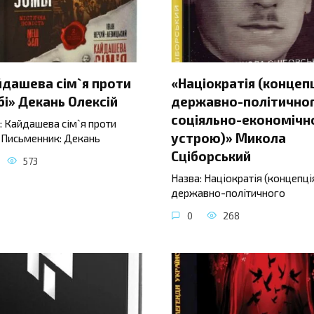
йдашева сім`я проти
«Націократія (концеп
і» Декань Олексій
державно-політичног
соціяльно-економічн
: Кайдашева сім`я проти
устрою)» Микола
 Письменник: Декань
Сціборський
573
Назва: Націократія (концепці
державно-політичного
0
268