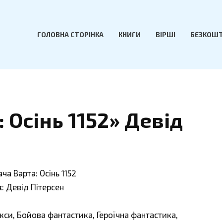
ГОЛОВНА СТОРІНКА
КНИГИ
ВІРШІ
БЕЗКОШТ
Осінь 1152» Девід
ча Варта: Осінь 1152
к
: Девід Пітерсен
ікси, Бойова фантастика, Героїчна фантастика,