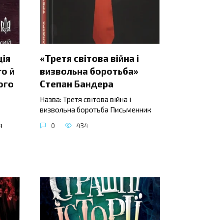
ція
«Третя світова війна і
о й
визвольна боротьба»
ого
Степан Бандера
Назва: Третя світова війна і
визвольна боротьба Письменник
я
0
434