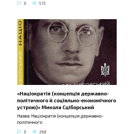
0
573
«Націократія (концепція державно-
політичного й соціяльно-економічного
устрою)» Микола Сціборський
Назва: Націократія (концепція державно-
політичного
0
268