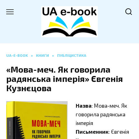
Перейти
до
вмісту
UA-E-BOOK
»
КНИГИ
»
ПУБЛІЦИСТИКА
«Мова-меч. Як говорила
радянська імперія» Євгенія
Кузнєцова
Назва
: Мова-меч. Як
говорила радянська
імперія
Письменник
: Євгенія