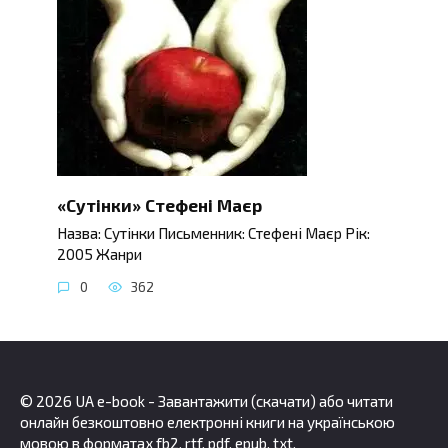
«Сутінки» Стефені Маєр
Назва: Сутінки Письменник: Стефені Маєр Рік:
2005 Жанри
0
362
© 2026 UA e-book - Завантажити (скачати) або читати
онлайн безкоштовно електронні книги на українською
мовою в форматах fb2, rtf, pdf, epub, txt.