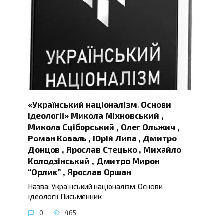
«Український націоналізм. Основи
ідеології» Микола Міхновський ,
Микола Сціборський , Олег Ольжич ,
Роман Коваль , Юрій Липа , Дмитро
Донцов , Ярослав Стецько , Михайло
Колодзінський , Дмитро Мирон
“Орлик” , Ярослав Оршан
Назва: Український націоналізм. Основи
ідеології Письменник
0
465