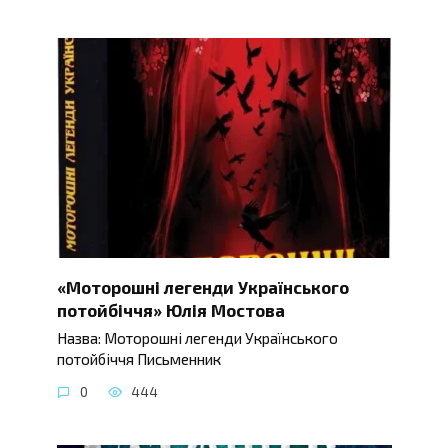
«Моторошні легенди Українського
потойбіччя» Юлія Мостова
Назва: Моторошні легенди Українського
потойбіччя Письменник
0
444