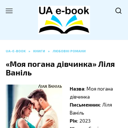
Перейти
до
вмісту
UA-E-BOOK
»
КНИГИ
»
ЛЮБОВНІ РОМАНИ
«Моя погана дівчинка» Ліля
Ваніль
Назва
: Моя погана
дівчинка
Письменник
: Ліля
Ваніль
Рік
: 2023