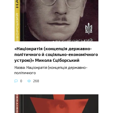
«Націократія (концепція державно-
політичного й соціяльно-економічного
устрою)» Микола Сціборський
Назва: Націократія (концепція державно-
політичного
0
268