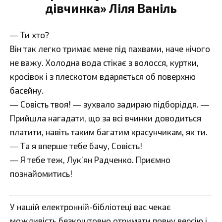
дівчинка» Ліля Ваніль
― Ти хто?
Він так легко тримає мене під пахвами, наче нічого
не важу. Холодна вода стікає з волосся, куртки,
кросівок і з плескотом вдаряється об поверхню
басейну.
― Совість твоя! ― зухвало задираю підборіддя. ―
Прийшла нагадати, що за всі вчинки доводиться
платити, навіть таким багатим красунчикам, як ти.
― Та я вперше тебе бачу, Совість!
― Я тебе теж, Лук’ян Радченко. Приємно
познайомитись!
У нашій електронній-бібліотеці вас чекає
можливість безкоштовно отримати повну версію і