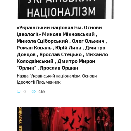
«Український націоналізм. Основи
ідеології» Микола Міхновський ,
Микола Сціборський , Олег Ольжич ,
Роман Коваль , Юрій Липа , Дмитро
Донцов , Ярослав Стецько , Михайло
Колодзінський , Дмитро Мирон
“Орлик” , Ярослав Оршан
Назва: Український націоналізм. Основи
ідеології Письменник
0
465