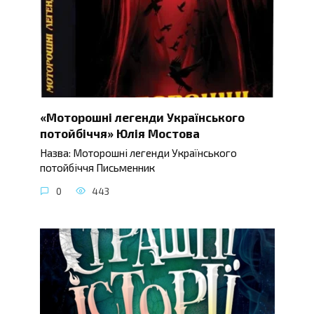
«Моторошні легенди Українського
потойбіччя» Юлія Мостова
Назва: Моторошні легенди Українського
потойбіччя Письменник
0
443