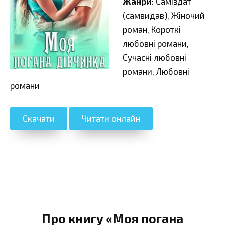
Жанри
: Саміздат
(самвидав), Жіночий
роман, Короткі
любовні романи,
Сучасні любовні
романи, Любовні
романи
Скачати
Читати онлайн
Про книгу «Моя погана