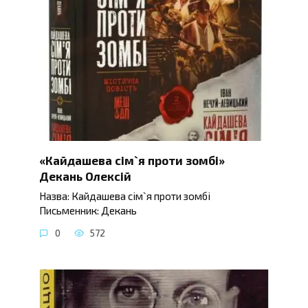
«Кайдашева сім`я проти зомбі»
Декань Олексій
Назва: Кайдашева сім`я проти зомбі
Письменник: Декань
0
572