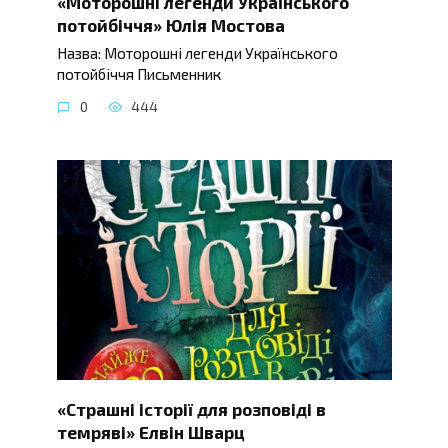
«Моторошні легенди Українського
потойбіччя» Юлія Мостова
Назва: Моторошні легенди Українського
потойбіччя Письменник
0
444
«Страшні історії для розповіді в
темряві» Елвін Шварц