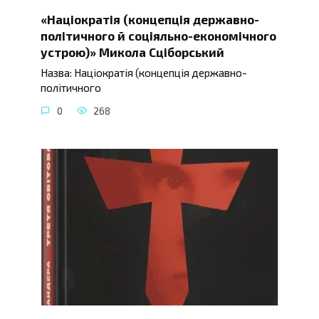
«Націократія (концепція державно-
політичного й соціяльно-економічного
устрою)» Микола Сціборський
Назва: Націократія (концепція державно-
політичного
0
268