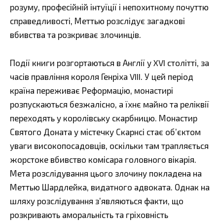
розуму, професійній інтуїції і непохитному почуттю
справедливості, Меттью розслідує загадкові
вбивства та розкриває злочинців.
Події книги розгортаються в Англії у XVI столітті, за
часів правління короля Генріха VIII. У цей період
країна переживає Реформацію, монастирі
розпускаються безжалісно, а їхнє майно та реліквії
переходять у королівську скарбницю. Монастир
Святого Доната у містечку Скарнсі стає об’єктом
уваги високопосадовців, оскільки там трапляється
жорстоке вбивство комісара головного вікарія.
Мета розслідування цього злочину покладена на
Меттью Шардлейка, видатного адвоката. Однак на
шляху розслідування з’являються факти, що
розкривають аморальність та гріховність