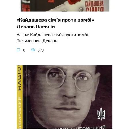
«Кайдашева сім`я проти зомбі»
Декань Олексій
Назва: Кайдашева сім`я проти зомбі
Письменник: Декань
0
573