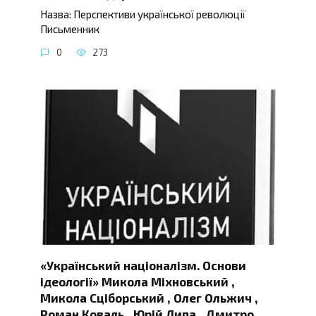
Назва: Перспективи української революції
Письменник
0
273
«Український націоналізм. Основи
ідеології» Микола Міхновський ,
Микола Сціборський , Олег Ольжич ,
Роман Коваль , Юрій Липа , Дмитро