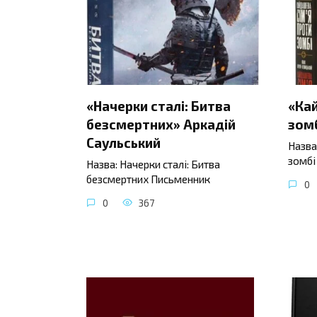
«Начерки сталі: Битва
«Ка
безсмертних» Аркадій
зомб
Саульський
Назва
зомбі
Назва: Начерки сталі: Битва
безсмертних Письменник
0
0
367