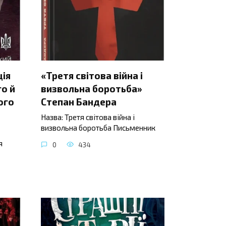
ція
«Третя світова війна і
о й
визвольна боротьба»
ого
Степан Бандера
Назва: Третя світова війна і
визвольна боротьба Письменник
я
0
434