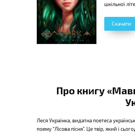
шкільної літ
Скачати
Про книгу «Мавк
У
Леся Українка, видатна поетеса українськ
поему “Лісова пісня”. Це твір, який і сь