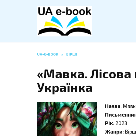
Перейти
до
вмісту
UA-E-BOOK
»
ВІРШІ
«Мавка. Лісова 
Українка
Назва
: Мавк
Письменни
Рік
: 2023
Жанри
: Вір