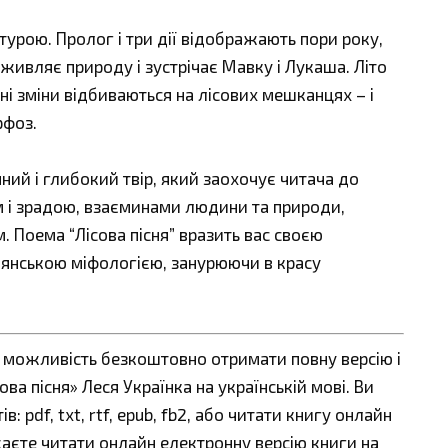
турою. Пролог і три дії відображають пори року,
ивляє природу і зустрічає Мавку і Лукаша. Літо
родні зміни відбиваються на лісових мешканцях – і
рфоз.
ий і глибокий твір, який заохочує читача до
м і зрадою, взаєминами людини та природи,
 Поема “Лісова пісня” вразить вас своєю
’янською міфологією, занурюючи в красу
є можливість безкоштовно отримати повну версію і
ва пісня» Леся Українка на українській мові. Ви
 pdf, txt, rtf, epub, fb2, або читати книгу онлайн
жаєте читати онлайн електронну версію книги на