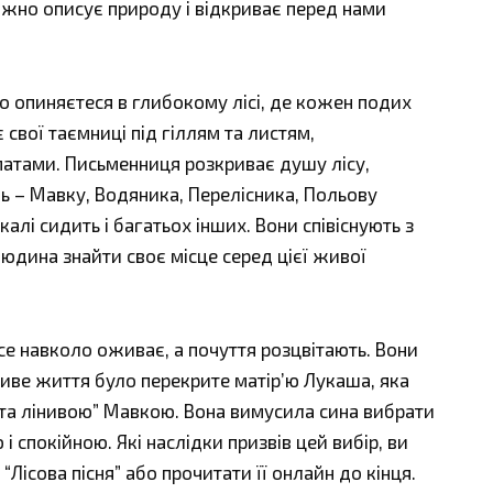
 ніжно описує природу і відкриває перед нами
о опиняєтеся в глибокому лісі, де кожен подих
свої таємниці під гіллям та листям,
атами. Письменниця розкриває душу лісу,
ь – Мавку, Водяника, Перелісника, Польову
скалі сидить і багатьох інших. Вони співіснують з
юдина знайти своє місце серед цієї живої
все навколо оживає, а почуття розцвітають. Вони
ливе життя було перекрите матір’ю Лукаша, яка
та лінивою” Мавкою. Вона вимусила сина вибрати
і спокійною. Які наслідки призвів цей вибір, ви
“Лісова пісня” або прочитати її онлайн до кінця.