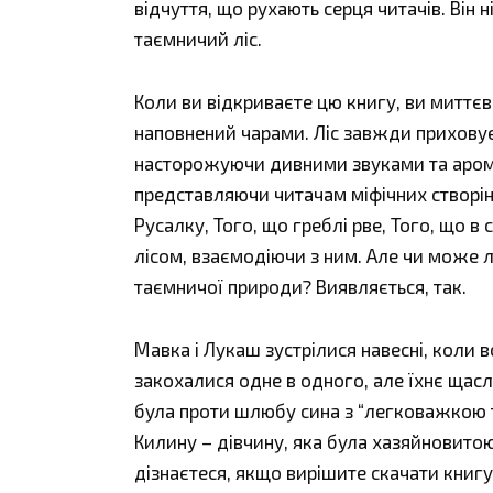
відчуття, що рухають серця читачів. Він
таємничий ліс.
Коли ви відкриваєте цю книгу, ви миттєв
наповнений чарами. Ліс завжди приховує 
насторожуючи дивними звуками та аром
представляючи читачам міфічних створін
Русалку, Того, що греблі рве, Того, що в 
лісом, взаємодіючи з ним. Але чи може л
таємничої природи? Виявляється, так.
Мавка і Лукаш зустрілися навесні, коли 
закохалися одне в одного, але їхнє щас
була проти шлюбу сина з “легковажкою 
Килину – дівчину, яка була хазяйновитою 
дізнаєтеся, якщо вирішите скачати книгу 