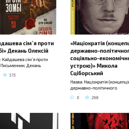
йдашева сім`я проти
«Націократія (концеп
і» Декань Олексій
державно-політичног
соціяльно-економічн
: Кайдашева сім`я проти
устрою)» Микола
 Письменник: Декань
Сціборський
573
Назва: Націократія (концепці
державно-політичного
0
268