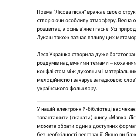
Поема “Лісова пісня” вражає своєю струк
створюючи особливу атмосферу. Весна ож
розцвітає, а осінь в’яне і гасне. Усі при
Лукаш також зазнає впливу цих метамо
Леся Українка створила дуже багатогранн
роздумів над вічними темами – кохання
конфліктом між духовним і матеріальним.
мелодійністю і зачарує загадковою слов
українського фольклору.
У нашій електронній-бібліотеці вас чека
завантажити (скачати) книгу «Мавка. Лісо
можете обрати один з доступних форматів:
без необхідності реєстрації. Якщо ви ба