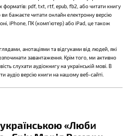
орматів: pdf, txt, rtf, epub, fb2, або читати книгу
що ви бажаєте читати онлайн електронну версію
ні, iPhone, ПК (комп’ютер) або iPad, це також
ядами, анотаціями та відгуками від людей, які
озпочинати завантаження. Крім того, ми активно
сть слухати аудіокнигу на українській мові. В
ти аудіо версію книги на нашому веб-сайті.
 українською «Люби