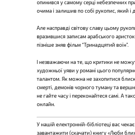
опинився у самому серці небезпечних пр
очима і залишив по собі рукопис, який і 
Але насправді світову славу цьому рукоп
вразившися записам арабського аристокр
пізніше зняв фільм “Тринадцятий воїн”.
І незважаючи на те, що критики не можу
художньої уяви у романі цього популярн
талантом. Як можна не захопитися блиск
смерті, демонів чорного туману та вершн
не гайте часу і переконайтеся самі. А т
онлайн.
У нашій електронній-бібліотеці вас чека
завантажити (скачати) книгу «Люби ближ