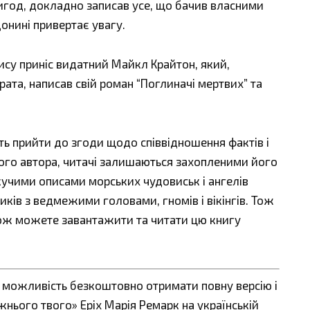
игод, докладно записав усе, що бачив власними
донині привертає увагу.
ису приніс видатний Майкл Крайтон, який,
ата, написав свій роман “Поглиначі мертвих” та
ть прийти до згоди щодо співвідношення фактів і
ого автора, читачі залишаються захопленими його
учими описами морських чудовиськ і ангелів
иків з ведмежими головами, гномів і вікінгів. Тож
акож можете завантажити та читати цю книгу
є можливість безкоштовно отримати повну версію і
нього твого» Еріх Марія Ремарк на українській