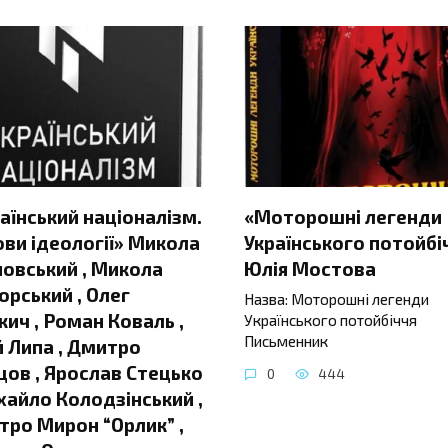
аїнський націоналізм.
«Моторошні легенди
ви ідеології» Микола
Українського потойбі
овський , Микола
Юлія Мостова
орський , Олег
Назва: Моторошні легенди
ич , Роман Коваль ,
Українського потойбіччя
Письменник
 Липа , Дмитро
ов , Ярослав Стецько
0
444
хайло Колодзінський ,
ро Мирон “Орлик” ,