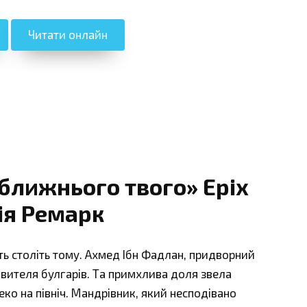
Читати онлайн
ближнього твого» Еріх
ія Ремарк
ь століть тому. Ахмед Ібн Фадлан, придворний
авителя булгарів. Та примхлива доля звела
еко на північ. Мандрівник, який несподівано