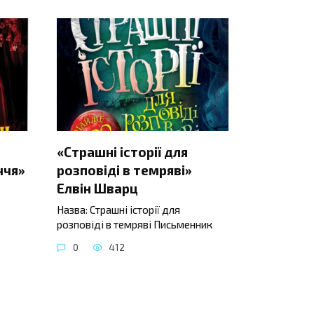
«Страшні історії для
ччя»
розповіді в темряві»
Елвін Шварц
Назва: Страшні історії для
розповіді в темряві Письменник
0
412