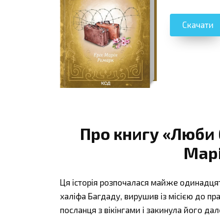
Скачати
Про книгу «Люби 
Мар
Ця історія розпочалася майже одинадцят
халіфа Багдаду, вирушив із місією до пр
посланця з вікінгами і закинула його дал