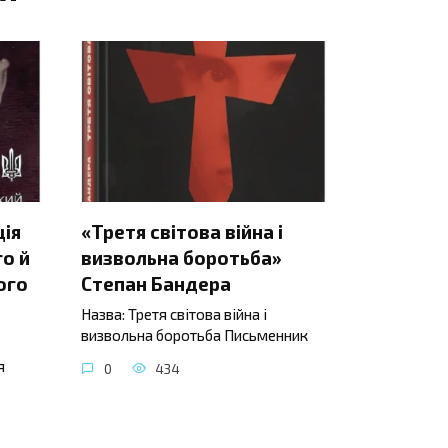
ція
«Третя світова війна і
о й
визвольна боротьба»
ого
Степан Бандера
Назва: Третя світова війна і
визвольна боротьба Письменник
я
0
434