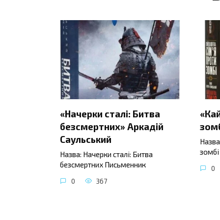
«Начерки сталі: Битва
«Ка
безсмертних» Аркадій
зомб
Саульський
Назва
зомбі
Назва: Начерки сталі: Битва
безсмертних Письменник
0
0
367