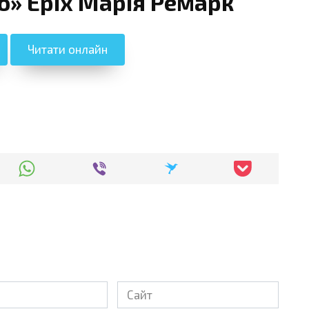
о» Еріх Марія Ремарк
Читати онлайн
Сайт