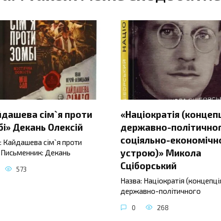
йдашева сім`я проти
«Націократія (концеп
і» Декань Олексій
державно-політичног
соціяльно-економічн
: Кайдашева сім`я проти
устрою)» Микола
 Письменник: Декань
Сціборський
573
Назва: Націократія (концепці
державно-політичного
0
268