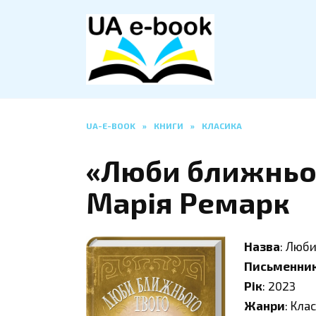
Перейти
до
вмісту
UA-E-BOOK
»
КНИГИ
»
КЛАСИКА
«Люби ближньог
Марія Ремарк
Назва
: Люб
Письменни
Рік
: 2023
Жанри
: Кла