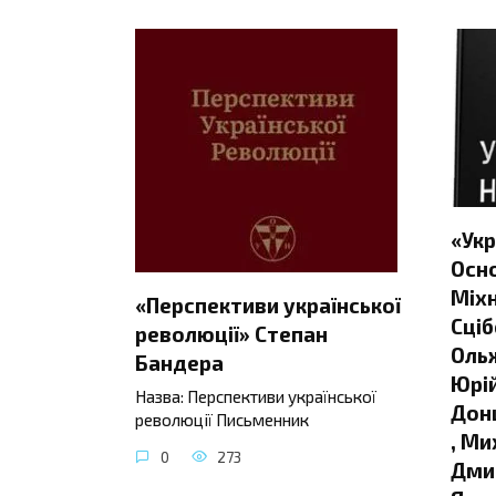
«Укр
Осно
Міхн
«Перспективи української
Сціб
революції» Степан
Ольж
Бандера
Юрій
Назва: Перспективи української
Донц
революції Письменник
, Ми
0
273
Дмит