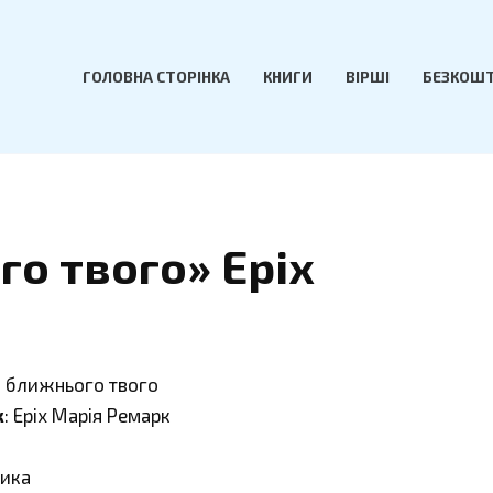
ГОЛОВНА СТОРІНКА
КНИГИ
ВІРШІ
БЕЗКОШТ
о твого» Еріх
и ближнього твого
к
: Еріх Марія Ремарк
сика