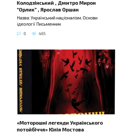
Колодзінський , Дмитро Мирон
“Орлик” , Ярослав Оршан
Назва: Український націоналізм. Основи
ідеології Письменник
0
465
«Моторошні легенди Українського
потойбіччя» Юлія Мостова