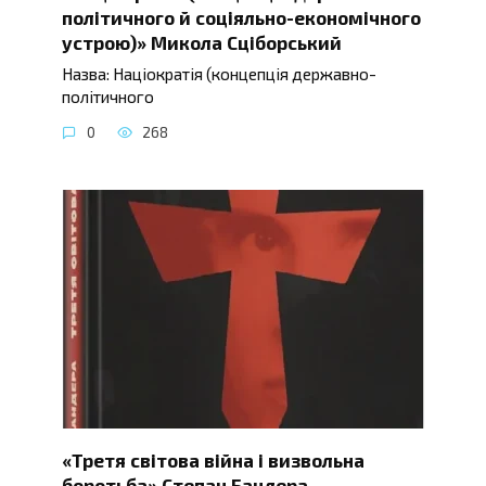
політичного й соціяльно-економічного
устрою)» Микола Сціборський
Назва: Націократія (концепція державно-
політичного
0
268
«Третя світова війна і визвольна
боротьба» Степан Бандера