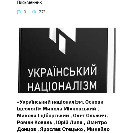
Письменник
0
273
«Український націоналізм. Основи
ідеології» Микола Міхновський ,
Микола Сціборський , Олег Ольжич ,
Роман Коваль , Юрій Липа , Дмитро
Донцов , Ярослав Стецько , Михайло