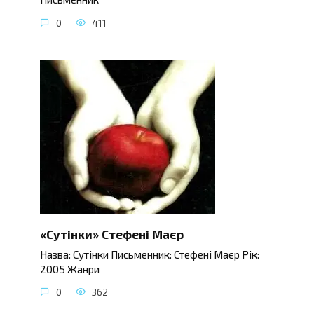
0
411
«Сутінки» Стефені Маєр
Назва: Сутінки Письменник: Стефені Маєр Рік:
2005 Жанри
0
362