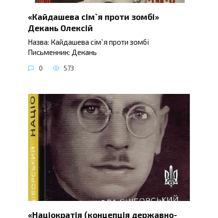
«Кайдашева сім`я проти зомбі»
Декань Олексій
Назва: Кайдашева сім`я проти зомбі
Письменник: Декань
0
573
«Націократія (концепція державно-