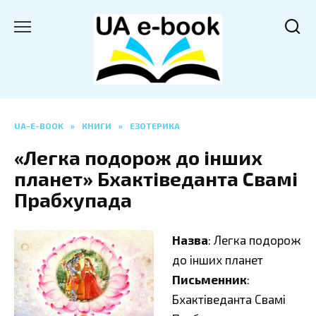
Перейти
до
вмісту
UA-E-BOOK
»
КНИГИ
»
ЕЗОТЕРИКА
«Легка подорож до інших
планет» Бхактіведанта Свамі
Прабхупада
Назва
: Легка подорож
до інших планет
Письменник
:
Бхактіведанта Свамі