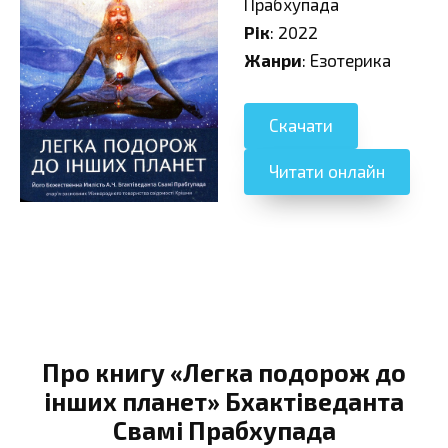
Прабхупада
Рік
: 2022
Жанри
: Езотерика
Скачати
Читати онлайн
Про книгу «Легка подорож до
інших планет» Бхактіведанта
Свамі Прабхупада