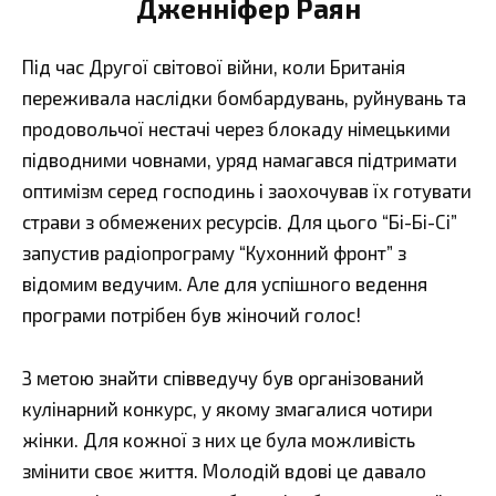
Дженніфер Раян
Під час Другої світової війни, коли Британія
переживала наслідки бомбардувань, руйнувань та
продовольчої нестачі через блокаду німецькими
підводними човнами, уряд намагався підтримати
оптимізм серед господинь і заохочував їх готувати
страви з обмежених ресурсів. Для цього “Бі-Бі-Сі”
запустив радіопрограму “Кухонний фронт” з
відомим ведучим. Але для успішного ведення
програми потрібен був жіночий голос!
З метою знайти співведучу був організований
кулінарний конкурс, у якому змагалися чотири
жінки. Для кожної з них це була можливість
змінити своє життя. Молодій вдові це давало