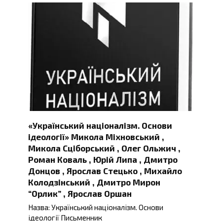
«Український націоналізм. Основи
ідеології» Микола Міхновський ,
Микола Сціборський , Олег Ольжич ,
Роман Коваль , Юрій Липа , Дмитро
Донцов , Ярослав Стецько , Михайло
Колодзінський , Дмитро Мирон
“Орлик” , Ярослав Оршан
Назва: Український націоналізм. Основи
ідеології Письменник