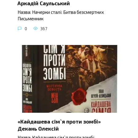
Аркадій Саульський
Назва: Начерки сталі: Битва безсмертних
Письменник
0
367
«Кайдашева сім`я проти зомбі»
Декань Олексій
Назва: Кайдашева сім`я проти зомбі