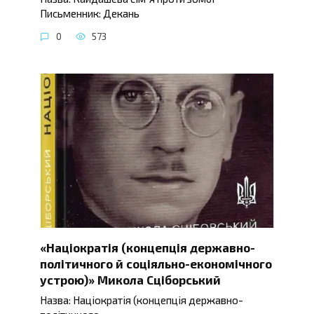
Письменник: Декань
0
573
«Націократія (концепція державно-
політичного й соціяльно-економічного
устрою)» Микола Сціборський
Назва: Націократія (концепція державно-