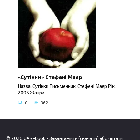
«Сутінки» Стефені Маєр
Назва: Сутінки Письменник: Стефені Маєр Рік:
2005 Жанри
0
362
© 2026 UA e-book - Завантажити (скачати) або читати