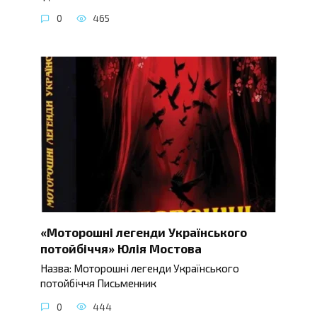
0
465
«Моторошні легенди Українського
потойбіччя» Юлія Мостова
Назва: Моторошні легенди Українського
потойбіччя Письменник
0
444