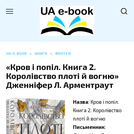
Перейти
до
вмісту
UA-E-BOOK
»
КНИГИ
»
ФЕНТЕЗІ
«Кров і попіл. Книга 2.
Королівство плоті й вогню»
Дженніфер Л. Арментраут
Назва
: Кров і попіл.
Книга 2. Королівство
плоті й вогню
Письменник
: