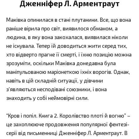
Дженніфер Л. Арментраут
Маківка опинилася в стані плутанини. Все, що вона
раніше вірила про світ, виявилося обманом, а
людина, в яку вона закохалася, виявилася ніколи
не існувала. Тепер їй доводиться жити серед тих,
хто відверто прагне її смерті, і їхню позицію можна
зрозуміти, оскільки Маківка донедавна була
маніпульованою маріонеткою їхніх ворогів. Однак,
навіть в цій складній ситуації, у дівчини
з’являються несподівані союзники, і вона
знаходить у собі неймовірні сили.
“Кров і попіл. Книга 2. Королівство плоті й вогню” –
це захоплююче продовження популярної фентезі-
серії від письменниці Дженніфер Л. Арментраут. В