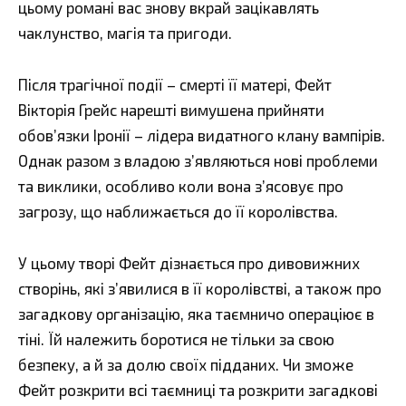
цьому романі вас знову вкрай зацікавлять
чаклунство, магія та пригоди.
Після трагічної події – смерті її матері, Фейт
Вікторія Грейс нарешті вимушена прийняти
обов’язки Іронії – лідера видатного клану вампірів.
Однак разом з владою з’являються нові проблеми
та виклики, особливо коли вона з’ясовує про
загрозу, що наближається до її королівства.
У цьому творі Фейт дізнається про дивовижних
створінь, які з’явилися в її королівстві, а також про
загадкову організацію, яка таємничо операціює в
тіні. Їй належить боротися не тільки за свою
безпеку, а й за долю своїх підданих. Чи зможе
Фейт розкрити всі таємниці та розкрити загадкові