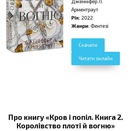
Дженніфер Л.
Арментраут
Рік
: 2022
Жанри
: Фентезі
Скачати
Читати онлайн
Про книгу «Кров і попіл. Книга 2.
Королівство плоті й вогню»