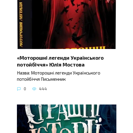
«Моторошні легенди Українського
потойбіччя» Юлія Мостова
Назва: Моторошні легенди Українського
потойбіччя Письменник
0
444