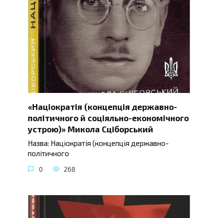
«Націократія (концепція державно-
політичного й соціяльно-економічного
устрою)» Микола Сціборський
Назва: Націократія (концепція державно-
політичного
0
268