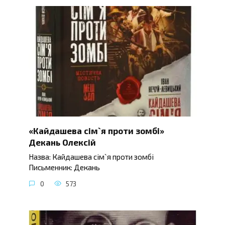
«Кайдашева сім`я проти зомбі»
Декань Олексій
Назва: Кайдашева сім`я проти зомбі
Письменник: Декань
0
573