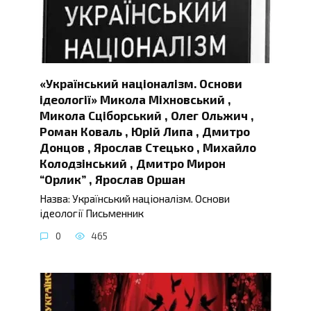
«Український націоналізм. Основи
ідеології» Микола Міхновський ,
Микола Сціборський , Олег Ольжич ,
Роман Коваль , Юрій Липа , Дмитро
Донцов , Ярослав Стецько , Михайло
Колодзінський , Дмитро Мирон
“Орлик” , Ярослав Оршан
Назва: Український націоналізм. Основи
ідеології Письменник
0
465