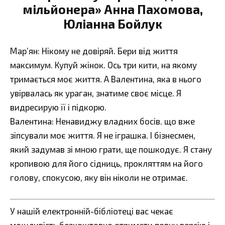
мільйонера» Анна Пахомова,
Юліанна Бойлук
Мар’ян: Нікому не довіряй. Бери від життя
максимум. Купуй жінок. Ось три кити, на якому
тримається моє життя. А Валентина, яка в нього
увірвалась як ураган, знатиме своє місце. Я
видресирую її і підкорю.
Валентина: Ненавиджу владних босів. що вже
зіпсували моє життя. Я не іграшка. І бізнесмен,
який задумав зі мною грати, ще пошкодує. Я стану
кропивою для його сідниць, прокляттям на його
голову, спокусою, яку він ніколи не отримає.
У нашій електронній-бібліотеці вас чекає