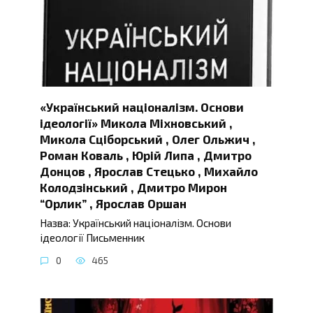
«Український націоналізм. Основи
ідеології» Микола Міхновський ,
Микола Сціборський , Олег Ольжич ,
Роман Коваль , Юрій Липа , Дмитро
Донцов , Ярослав Стецько , Михайло
Колодзінський , Дмитро Мирон
“Орлик” , Ярослав Оршан
Назва: Український націоналізм. Основи
ідеології Письменник
0
465