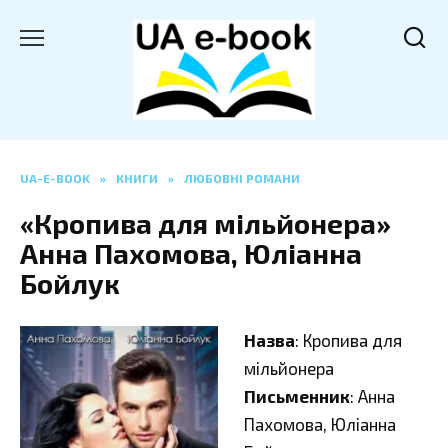
Перейти
до
вмісту
UA-E-BOOK
»
КНИГИ
»
ЛЮБОВНІ РОМАНИ
«Кропива для мільйонера»
Анна Пахомова, Юліанна
Бойлук
Назва
: Кропива для
мільйонера
Письменник
: Анна
Пахомова, Юліанна