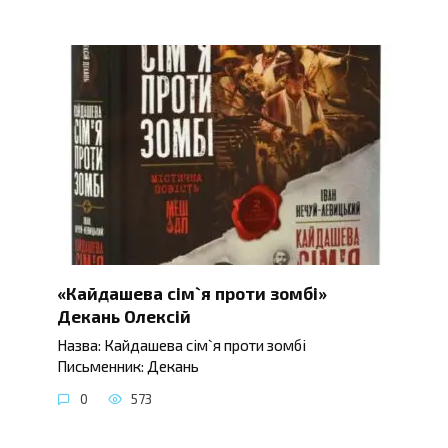
«Кайдашева сім`я проти зомбі»
Декань Олексій
Назва: Кайдашева сім`я проти зомбі
Письменник: Декань
0
573