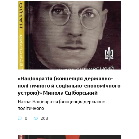
«Націократія (концепція державно-
політичного й соціяльно-економічного
устрою)» Микола Сціборський
Назва: Націократія (концепція державно-
політичного
0
268