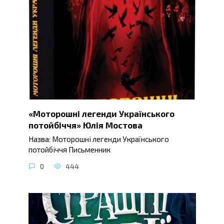
«Моторошні легенди Українського
потойбіччя» Юлія Мостова
Назва: Моторошні легенди Українського
потойбіччя Письменник
0
444