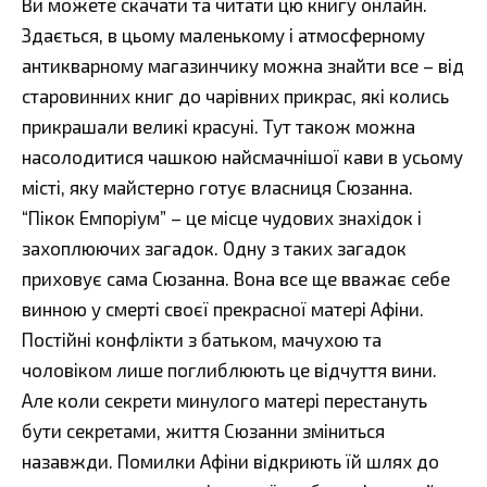
Ви можете скачати та читати цю книгу онлайн.
Здається, в цьому маленькому і атмосферному
антикварному магазинчику можна знайти все – від
старовинних книг до чарівних прикрас, які колись
прикрашали великі красуні. Тут також можна
насолодитися чашкою найсмачнішої кави в усьому
місті, яку майстерно готує власниця Сюзанна.
“Пікок Емпоріум” – це місце чудових знахідок і
захоплюючих загадок. Одну з таких загадок
приховує сама Сюзанна. Вона все ще вважає себе
винною у смерті своєї прекрасної матері Афіни.
Постійні конфлікти з батьком, мачухою та
чоловіком лише поглиблюють це відчуття вини.
Але коли секрети минулого матері перестануть
бути секретами, життя Сюзанни зміниться
назавжди. Помилки Афіни відкриють їй шлях до