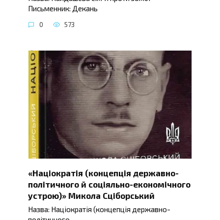
Письменник: Декань
0
573
«Націократія (концепція державно-
політичного й соціяльно-економічного
устрою)» Микола Сціборський
Назва: Націократія (концепція державно-
політичного