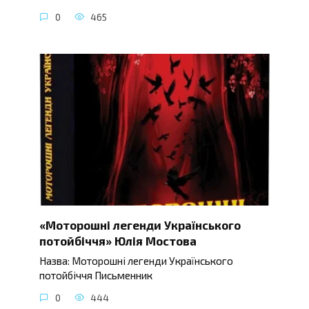
0
465
«Моторошні легенди Українського
потойбіччя» Юлія Мостова
Назва: Моторошні легенди Українського
потойбіччя Письменник
0
444