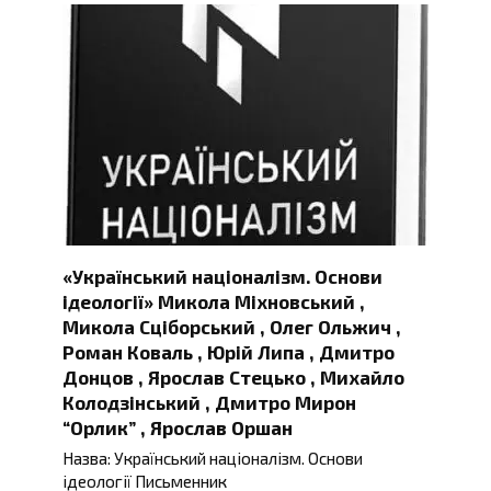
«Український націоналізм. Основи
ідеології» Микола Міхновський ,
Микола Сціборський , Олег Ольжич ,
Роман Коваль , Юрій Липа , Дмитро
Донцов , Ярослав Стецько , Михайло
Колодзінський , Дмитро Мирон
“Орлик” , Ярослав Оршан
Назва: Український націоналізм. Основи
ідеології Письменник