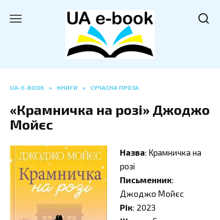
Перейти
до
вмісту
UA-E-BOOK
»
КНИГИ
»
СУЧАСНА ПРОЗА
«Крамничка на розі» Джоджо
Мойєс
Назва
: Крамничка на
розі
Письменник
:
Джоджо Мойєс
Рік
: 2023