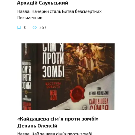
Аркадій Саульський
Назва: Начерки сталі: Битва безсмертних
Письменник
0
367
«Кайдашева сім`я проти зомбі»
Декань Олексій
Назва: Кайдашева сім`я проти зомбі