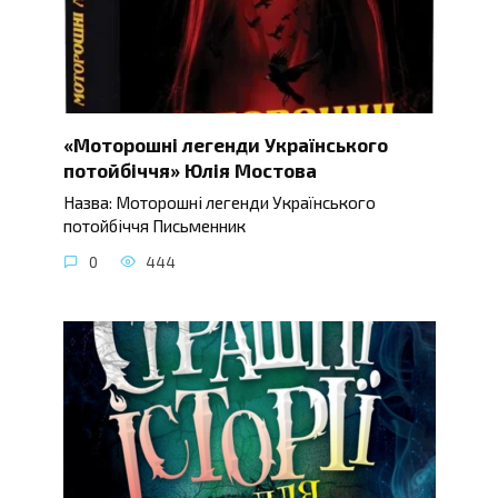
«Моторошні легенди Українського
потойбіччя» Юлія Мостова
Назва: Моторошні легенди Українського
потойбіччя Письменник
0
444