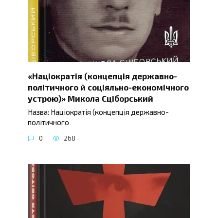
«Націократія (концепція державно-
політичного й соціяльно-економічного
устрою)» Микола Сціборський
Назва: Націократія (концепція державно-
політичного
0
268