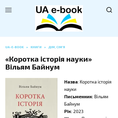
Перейти
до
вмісту
UA-E-BOOK
»
КНИГИ
»
ДІМ, СІМ’Я
«Коротка історія науки»
Вільям Байнум
Назва
: Коротка історія
науки
Письменник
: Вільям
Байнум
Рік
: 2023