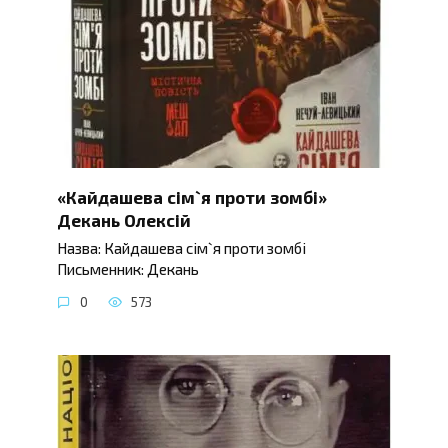
«Кайдашева сім`я проти зомбі»
Декань Олексій
Назва: Кайдашева сім`я проти зомбі
Письменник: Декань
0
573