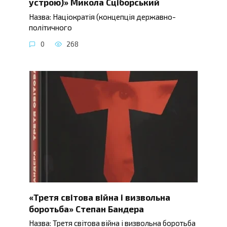
устрою)» Микола Сціборський
Назва: Націократія (концепція державно-
політичного
0
268
«Третя світова війна і визвольна
боротьба» Степан Бандера
Назва: Третя світова війна і визвольна боротьба