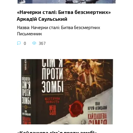
«Начерки сталі: Битва безсмертних»
Аркадій Саульський
Назва: Начерки сталі: Битва безсмертних
Письменник
0
367
«Кайдашева сім`я проти зомбі»