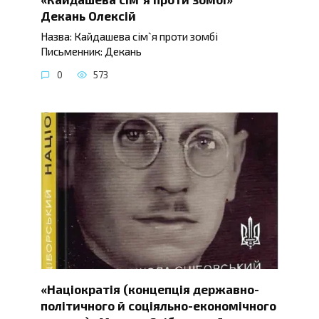
Декань Олексій
Назва: Кайдашева сім`я проти зомбі
Письменник: Декань
0
573
«Націократія (концепція державно-
політичного й соціяльно-економічного