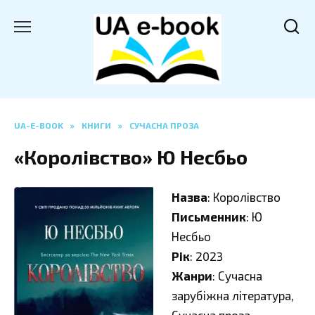
Перейти
до
вмісту
UA-E-BOOK
»
КНИГИ
»
СУЧАСНА ПРОЗА
«Королівство» Ю Несбьо
Назва
: Королівство
Письменник
: Ю
Несбьо
Рік
: 2023
Жанри
: Сучасна
зарубіжна література,
Сучасна проза,