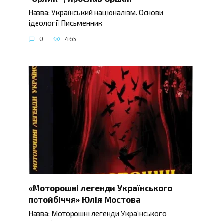
Назва: Український націоналізм. Основи
ідеології Письменник
0
465
«Моторошні легенди Українського
потойбіччя» Юлія Мостова
Назва: Моторошні легенди Українського