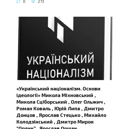
0
273
«Український націоналізм. Основи
ідеології» Микола Міхновський ,
Микола Сціборський , Олег Ольжич ,
Роман Коваль , Юрій Липа , Дмитро
Донцов , Ярослав Стецько , Михайло
Колодзінський , Дмитро Мирон
“Орлик” , Ярослав Оршан