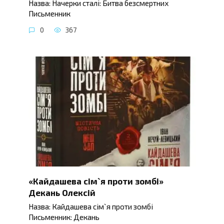
Назва: Начерки сталі: Битва безсмертних
Письменник
0
367
«Кайдашева сім`я проти зомбі»
Декань Олексій
Назва: Кайдашева сім`я проти зомбі
Письменник: Декань