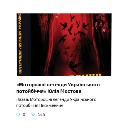
«Моторошні легенди Українського
потойбіччя» Юлія Мостова
Назва: Моторошні легенди Українського
потойбіччя Письменник
0
444