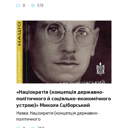
0
573
«Націократія (концепція державно-
політичного й соціяльно-економічного
устрою)» Микола Сціборський
Назва: Націократія (концепція державно-
політичного