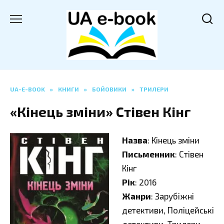
Перейти
до
вмісту
UA-E-BOOK
»
КНИГИ
»
БОЙОВИКИ
»
ТРИЛЕРИ
«Кінець зміни» Стівен Кінг
Назва
: Кінець зміни
Письменник
: Стівен
Кінг
Рік
: 2016
Жанри
: Зарубіжні
детективи, Поліцейські
детективи, Трилери,