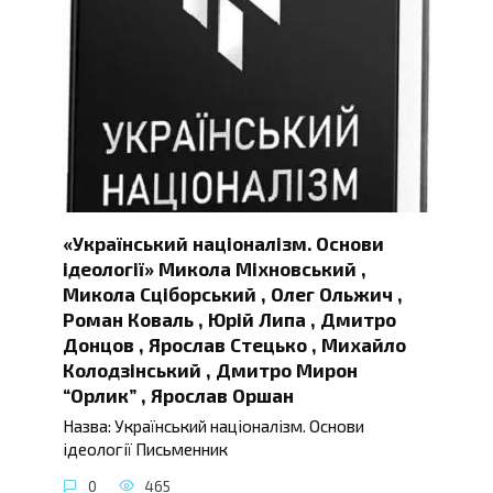
«Український націоналізм. Основи
ідеології» Микола Міхновський ,
Микола Сціборський , Олег Ольжич ,
Роман Коваль , Юрій Липа , Дмитро
Донцов , Ярослав Стецько , Михайло
Колодзінський , Дмитро Мирон
“Орлик” , Ярослав Оршан
Назва: Український націоналізм. Основи
ідеології Письменник
0
465