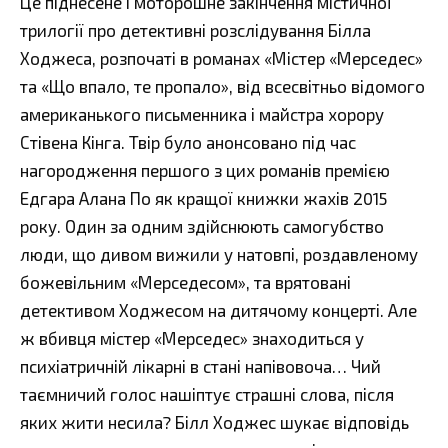
Це піднесене і моторошне закінчення містичної
трилогії про детективні розслідування Білла
Ходжеса, розпочаті в романах «Містер «Мерседес»
та «Що впало, те пропало», від всесвітньо відомого
американького письменника і майстра хорору
Стівена Кінга. Твір було анонсовано під час
нагородження першого з цих романів премією
Едгара Алана По як кращої книжки жахів 2015
року. Один за одним здійснюють самогубство
люди, що дивом вижили у натовпі, роздавленому
божевільним «Мерседесом», та врятовані
детективом Ходжесом на дитячому концерті. Але
ж вбивця містер «Мерседес» знаходиться у
психіатричній лікарні в стані напівовоча… Чий
таємничий голос нашіптує страшні слова, після
яких жити несила? Білл Ходжес шукає відповідь