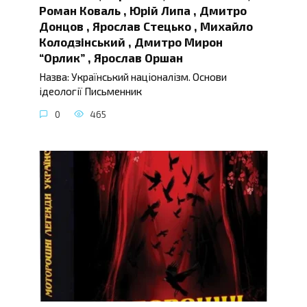
Роман Коваль , Юрій Липа , Дмитро
Донцов , Ярослав Стецько , Михайло
Колодзінський , Дмитро Мирон
“Орлик” , Ярослав Оршан
Назва: Український націоналізм. Основи
ідеології Письменник
0
465