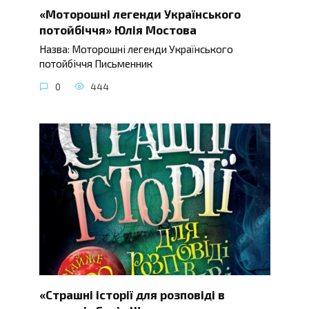
«Моторошні легенди Українського
потойбіччя» Юлія Мостова
Назва: Моторошні легенди Українського
потойбіччя Письменник
0
444
«Страшні історії для розповіді в