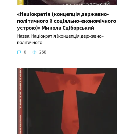
«Націократія (концепція державно-
політичного й соціяльно-економічного
устрою)» Микола Сціборський
Назва: Націократія (концепція державно-
політичного
0
268