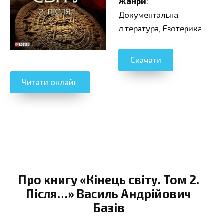
Жанри
:
Документальна
література, Езотерика
Скачати
Читати онлайн
Про книгу «Кінець світу. Том 2.
Пiсля…» Василь Андрійович
Базів