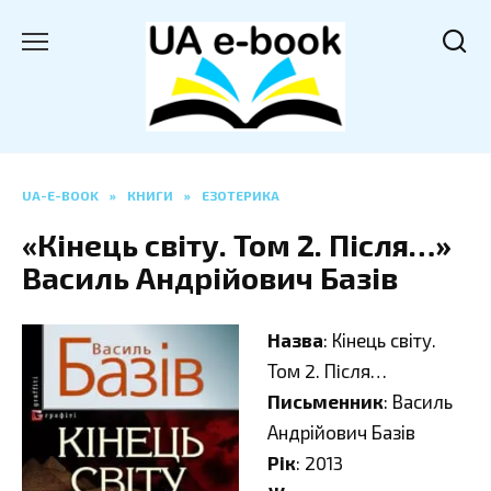
Перейти
до
вмісту
UA-E-BOOK
»
КНИГИ
»
ЕЗОТЕРИКА
«Кінець світу. Том 2. Пiсля…»
Василь Андрійович Базів
Назва
: Кінець світу.
Том 2. Пiсля…
Письменник
: Василь
Андрійович Базів
Рік
: 2013