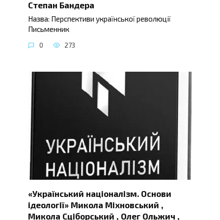
Степан Бандера
Назва: Перспективи української революції
Письменник
0
273
«Український націоналізм. Основи
ідеології» Микола Міхновський ,
Микола Сціборський , Олег Ольжич ,