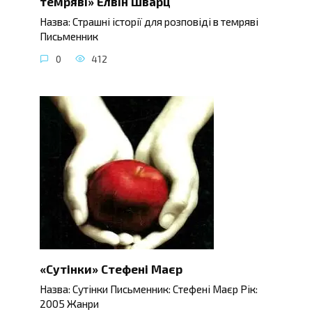
темряві» Елвін Шварц
Назва: Страшні історії для розповіді в темряві
Письменник
0
412
«Сутінки» Стефені Маєр
Назва: Сутінки Письменник: Стефені Маєр Рік:
2005 Жанри