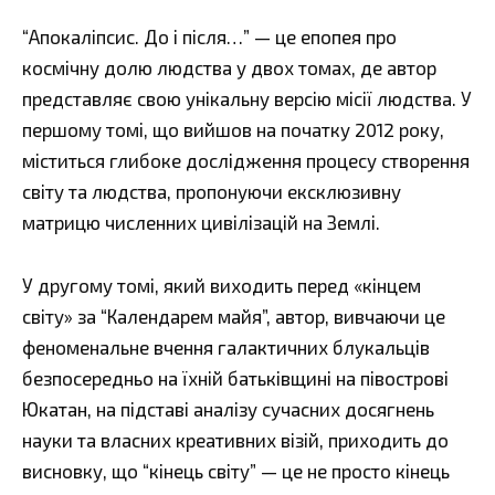
“Апокаліпсис. До і після…” — це епопея про
космічну долю людства у двох томах, де автор
представляє свою унікальну версію місії людства. У
першому томі, що вийшов на початку 2012 року,
міститься глибоке дослідження процесу створення
світу та людства, пропонуючи ексклюзивну
матрицю численних цивілізацій на Землі.
У другому томі, який виходить перед «кінцем
світу» за “Календарем майя”, автор, вивчаючи це
феноменальне вчення галактичних блукальців
безпосередньо на їхній батьківщині на півострові
Юкатан, на підставі аналізу сучасних досягнень
науки та власних креативних візій, приходить до
висновку, що “кінець світу” — це не просто кінець