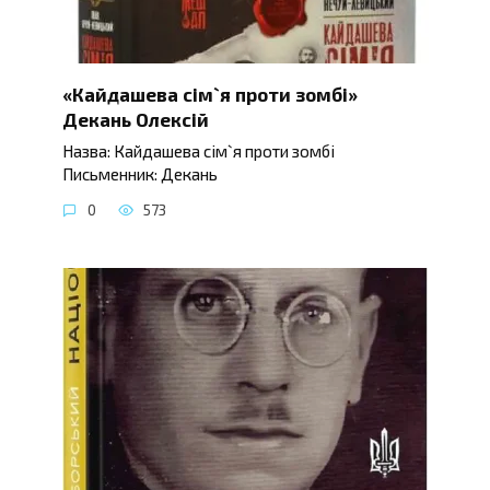
«Кайдашева сім`я проти зомбі»
Декань Олексій
Назва: Кайдашева сім`я проти зомбі
Письменник: Декань
0
573