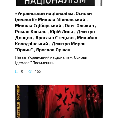
«Український націоналізм. Основи
ідеології» Микола Міхновський ,
Микола Сціборський , Олег Ольжич ,
Роман Коваль , Юрій Липа , Дмитро
Донцов , Ярослав Стецько , Михайло
Колодзінський , Дмитро Мирон
“Орлик” , Ярослав Оршан
Назва: Український націоналізм. Основи
ідеології Письменник
0
465