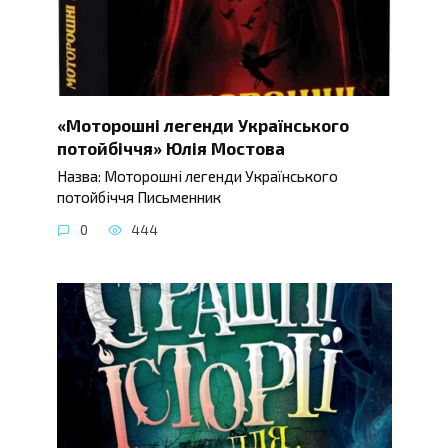
«Моторошні легенди Українського
потойбіччя» Юлія Мостова
Назва: Моторошні легенди Українського
потойбіччя Письменник
0
444