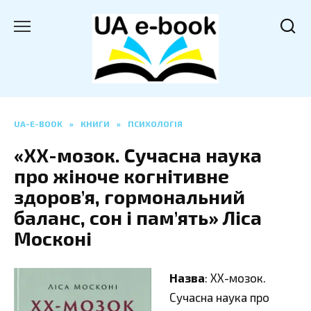
Перейти
до
вмісту
UA-E-BOOK
»
КНИГИ
»
ПСИХОЛОГІЯ
«ХХ-мозок. Сучасна наука
про жіноче когнітивне
здоров’я, гормональний
баланс, сон і пам’ять» Ліса
Москоні
Назва
: ХХ-мозок.
Сучасна наука про