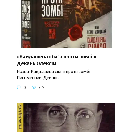
«Кайдашева сім`я проти зомбі»
Декань Олексій
Назва: Кайдашева сім`я проти зомбі
Письменник: Декань
0
573