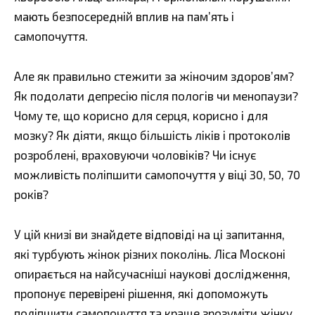
мають безпосередній вплив на пам’ять і
самопочуття.
Але як правильно стежити за жіночим здоров’ям?
Як подолати депресію після пологів чи менопаузи?
Чому те, що корисно для серця, корисно і для
мозку? Як діяти, якщо більшість ліків і протоколів
розроблені, враховуючи чоловіків? Чи існує
можливість поліпшити самопочуття у віці 30, 50, 70
років?
У цій книзі ви знайдете відповіді на ці запитання,
які турбують жінок різних поколінь. Ліса Москоні
опирається на найсучасніші наукові дослідження,
пропонує перевірені рішення, які допоможуть
поліпшити самопочуття та краще зрозуміти жінку.