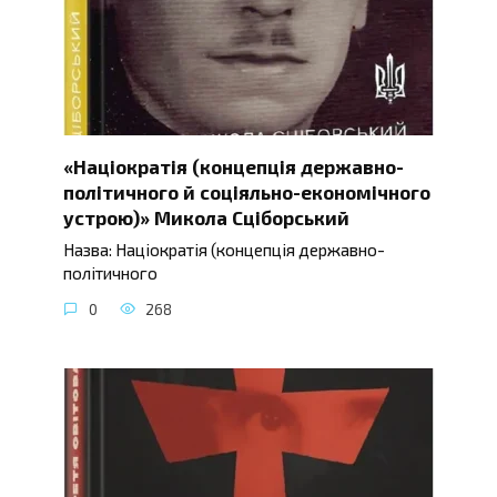
«Націократія (концепція державно-
політичного й соціяльно-економічного
устрою)» Микола Сціборський
Назва: Націократія (концепція державно-
політичного
0
268