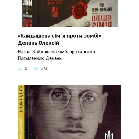
«Кайдашева сім`я проти зомбі»
Декань Олексій
Назва: Кайдашева сім`я проти зомбі
Письменник: Декань
0
573