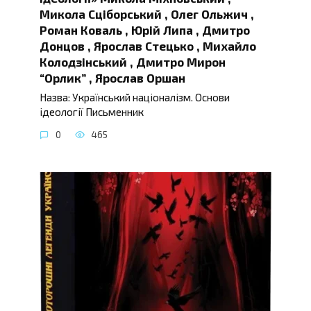
Микола Сціборський , Олег Ольжич ,
Роман Коваль , Юрій Липа , Дмитро
Донцов , Ярослав Стецько , Михайло
Колодзінський , Дмитро Мирон
“Орлик” , Ярослав Оршан
Назва: Український націоналізм. Основи
ідеології Письменник
0
465