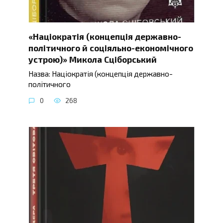
«Націократія (концепція державно-
політичного й соціяльно-економічного
устрою)» Микола Сціборський
Назва: Націократія (концепція державно-
політичного
0
268