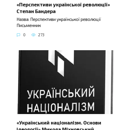
«Перспективи української революції»
Степан Бандера
Назва: Перспективи української революції
Письменник
0
273
«Український націоналізм. Основи
ідеології» Микола Міхновський ,