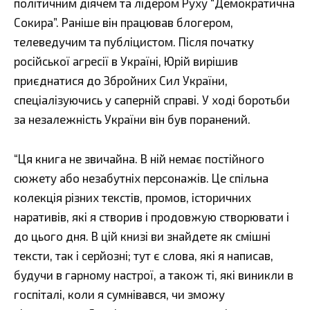
політичним діячем та лідером Руху “Демократична
Сокира”. Раніше він працював блогером,
телеведучим та публіцистом. Після початку
російської агресії в Україні, Юрій вирішив
приєднатися до Збройних Сил України,
спеціалізуючись у саперній справі. У ході боротьби
за незалежність України він був поранений.
“Ця книга не звичайна. В ній немає постійного
сюжету або незабутніх персонажів. Це спільна
колекція різних текстів, промов, історичних
наративів, які я створив і продовжую створювати і
до цього дня. В цій книзі ви знайдете як смішні
тексти, так і серйозні; тут є слова, які я написав,
будучи в гарному настрої, а також ті, які виникли в
госпіталі, коли я сумнівався, чи зможу