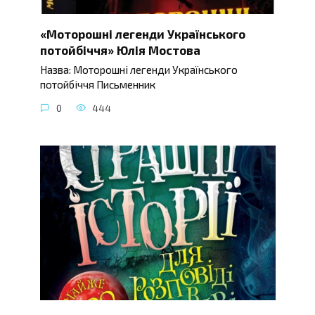
«Моторошні легенди Українського
потойбіччя» Юлія Мостова
Назва: Моторошні легенди Українського
потойбіччя Письменник
0
444