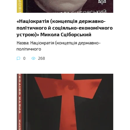
«Націократія (концепція державно-
політичного й соціяльно-економічного
устрою)» Микола Сціборський
Назва: Націократія (концепція державно-
політичного
0
268