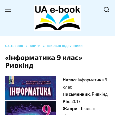
Перейти
до
вмісту
UA-E-BOOK
»
КНИГИ
»
ШКІЛЬНІ ПІДРУЧНИКИ
«Інформатика 9 клас»
Ривкінд
Назва
: Інформатика 9
клас
Письменник
: Ривкінд
Рік
: 2017
Жанри
: Шкільні