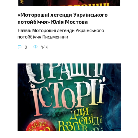
«Моторошні легенди Українського
потойбіччя» Юлія Мостова
Назва: Моторошні легенди Українського
потойбіччя Письменник
0
444