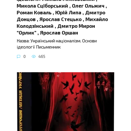
Микола Сціборський , Олег Ольжич ,
Роман Коваль , Юрій Липа , Дмитро
Донцов , Ярослав Стецько , Михайло
Колодзінський , Дмитро Мирон
“Орлик” , Ярослав Оршан
Назва: Український націоналізм. Основи
ідеології Письменник
0
465