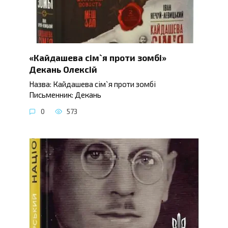
«Кайдашева сім`я проти зомбі»
Декань Олексій
Назва: Кайдашева сім`я проти зомбі
Письменник: Декань
0
573