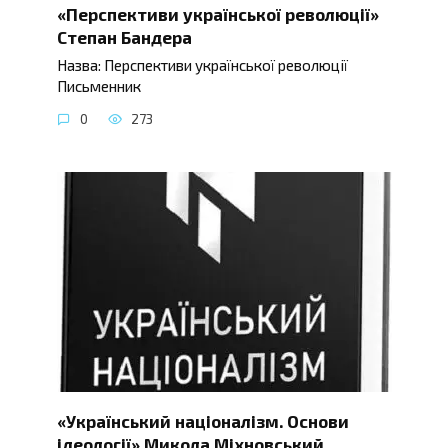
«Перспективи української революції»
Степан Бандера
Назва: Перспективи української революції
Письменник
0
273
«Український націоналізм. Основи
ідеології» Микола Міхновський ,