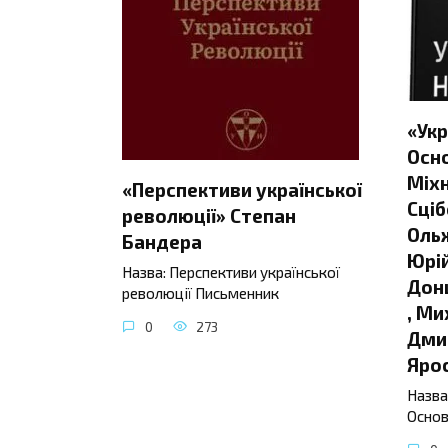
«Укр
Осно
Міхн
«Перспективи української
Сціб
революції» Степан
Ольж
Бандера
Юрій
Назва: Перспективи української
Донц
революції Письменник
, Ми
0
273
Дмит
Яро
Назва
Основ