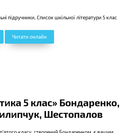
льні підручники, Cписок шкільної літератури 5 клас
Читати онлайн
тика 5 клас» Бондаренко,
Пилипчук, Шестопалов
п’ятого класу, створений Бондаренком, є вашим