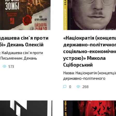
йдашева сім`я проти
«Націократія (концеп
і» Декань Олексій
державно-політичног
соціяльно-економічн
: Кайдашева сім`я проти
устрою)» Микола
 Письменник: Декань
Сціборський
573
Назва: Націократія (концепці
державно-політичного
0
268