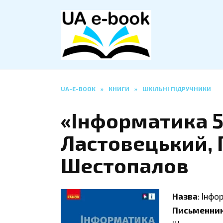
Перейти
до
вмісту
UA-E-BOOK
»
КНИГИ
»
ШКІЛЬНІ ПІДРУЧНИКИ
«Інформатика 5
Ластовецький, 
Шестопалов
Назва
: Інфо
Письменни