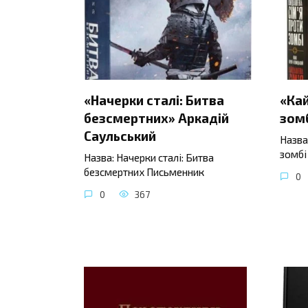
«Начерки сталі: Битва
«Ка
безсмертних» Аркадій
зомб
Саульський
Назва
зомбі
Назва: Начерки сталі: Битва
безсмертних Письменник
0
0
367