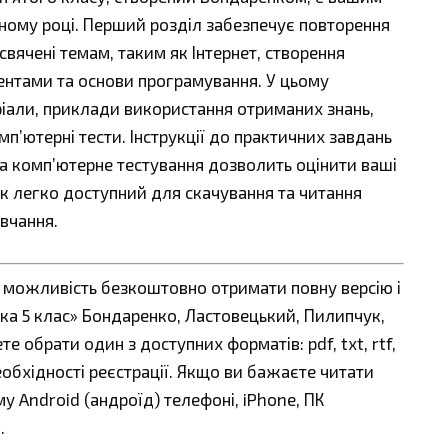
ному році. Перший розділ забезпечує повторення
исвячені темам, таким як Інтернет, створення
ентами та основи програмування. У цьому
ріали, приклади використання отриманих знань,
мп’ютерні тести. Інструкції до практичних завдань
а комп’ютерне тестування дозволить оцінити ваші
ник легко доступний для скачування та читання
вчання.
є можливість безкоштовно отримати повну версію і
ка 5 клас» Бондаренко, Ластовецький, Пилипчук,
е обрати один з доступних форматів: pdf, txt, rtf,
еобхідності реєстрації. Якщо ви бажаєте читати
у Android (андроїд) телефоні, iPhone, ПК
.