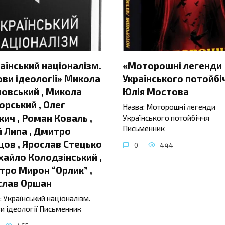
аїнський націоналізм.
«Моторошні легенди
ви ідеології» Микола
Українського потойбі
овський , Микола
Юлія Мостова
орський , Олег
Назва: Моторошні легенди
ич , Роман Коваль ,
Українського потойбіччя
Письменник
 Липа , Дмитро
ов , Ярослав Стецько
0
444
хайло Колодзінський ,
ро Мирон “Орлик” ,
слав Оршан
: Український націоналізм.
и ідеології Письменник