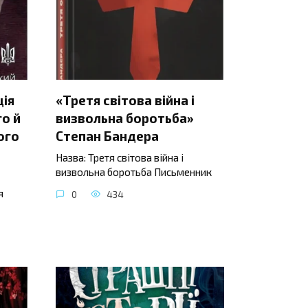
ція
«Третя світова війна і
о й
визвольна боротьба»
ого
Степан Бандера
Назва: Третя світова війна і
визвольна боротьба Письменник
я
0
434