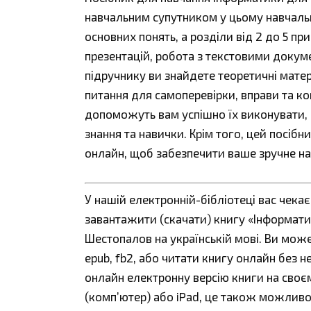
навчальним супутником у цьому навчаль
основних понять, а розділи від 2 до 5 пр
презентацій, робота з текстовими докум
підручнику ви знайдете теоретичні мате
питання для самоперевірки, вправи та ко
допоможуть вам успішно їх виконувати, 
знання та навички. Крім того, цей посіб
онлайн, щоб забезпечити ваше зручне на
У нашій електронній-бібліотеці вас чека
завантажити (скачати) книгу «Інформати
Шестопалов на українській мові. Ви может
epub, fb2, або читати книгу онлайн без н
онлайн електронну версію книги на своєм
(комп’ютер) або iPad, це також можливо