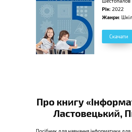
Шестопалов
Рік
: 2022
Жанри
: Шкі
Скачати
Про книгу «Інформа
Ластовецький, 
Посібник для навчання інформатики для 