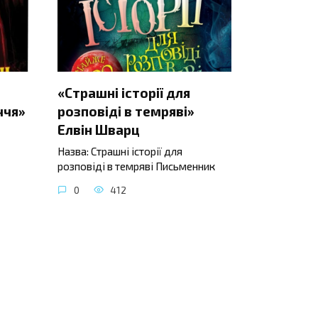
«Страшні історії для
ччя»
розповіді в темряві»
Елвін Шварц
Назва: Страшні історії для
розповіді в темряві Письменник
0
412