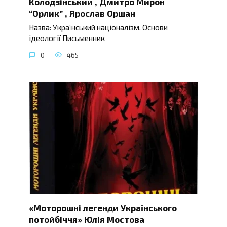
Колодзінський , Дмитро Мирон
“Орлик” , Ярослав Оршан
Назва: Український націоналізм. Основи
ідеології Письменник
0
465
«Моторошні легенди Українського
потойбіччя» Юлія Мостова