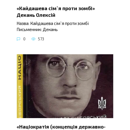
«Кайдашева сім`я проти зомбі»
Декань Олексій
Назва: Кайдашева сім`я проти зомбі
Письменник: Декань
0
573
«Націократія (концепція державно-