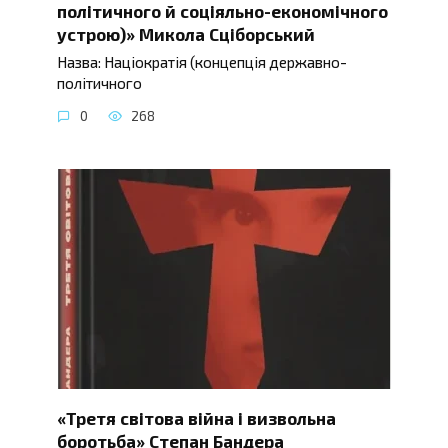
політичного й соціяльно-економічного
устрою)» Микола Сціборський
Назва: Націократія (концепція державно-
політичного
0
268
«Третя світова війна і визвольна
боротьба» Степан Бандера