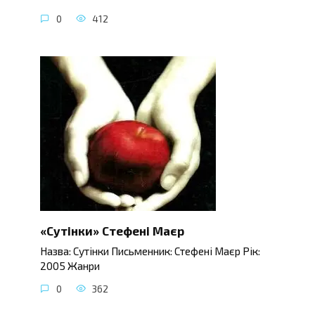
0
412
«Сутінки» Стефені Маєр
Назва: Сутінки Письменник: Стефені Маєр Рік:
2005 Жанри
0
362