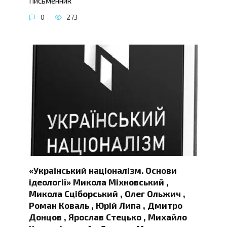
Письменник
0
273
«Український націоналізм. Основи
ідеології» Микола Міхновський ,
Микола Сціборський , Олег Ольжич ,
Роман Коваль , Юрій Липа , Дмитро
Донцов , Ярослав Стецько , Михайло