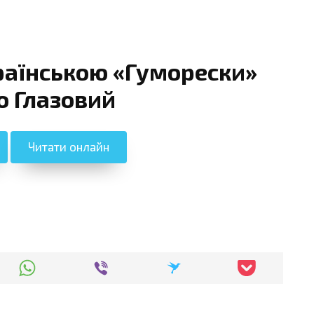
раїнською «Гуморески»
о Глазовий
Читати онлайн