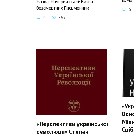
Назва: Начерки сталі: Битва
безсмертних Письменник
0
0
367
«Укр
Осно
Міхн
«Перспективи української
Сціб
революції» Степан