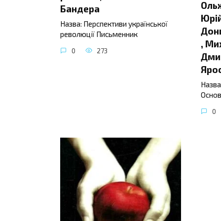
Ольж
Бандера
Юрій
Назва: Перспективи української
Донц
революції Письменник
, Ми
0
273
Дмит
Яро
Назва
Основ
0