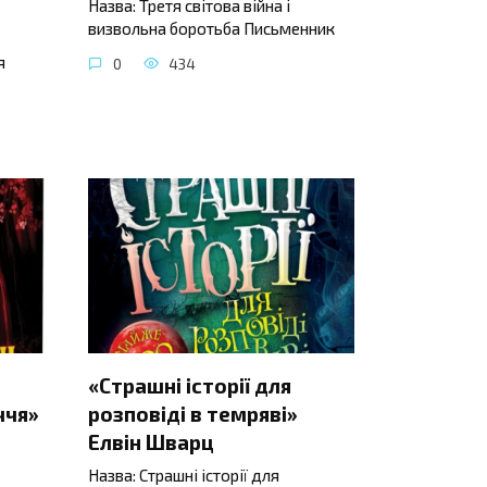
Назва: Третя світова війна і
визвольна боротьба Письменник
я
0
434
«Страшні історії для
ччя»
розповіді в темряві»
Елвін Шварц
Назва: Страшні історії для