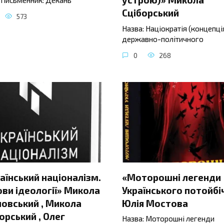
Сціборський
573
Назва: Націократія (концепці
державно-політичного
0
268
аїнський націоналізм.
«Моторошні легенди
ви ідеології» Микола
Українського потойбі
овський , Микола
Юлія Мостова
орський , Олег
Назва: Моторошні легенди