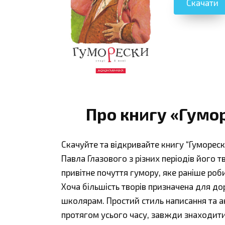
Скачати
Про книгу «Гумо
Скачуйте та відкривайте книгу “Гуморески
Павла Глазового з різних періодів його т
привітне почуття гумору, яке раніше роб
Хоча більшість творів призначена для до
школярам. Простий стиль написання та 
протягом усього часу, завжди знаходитим