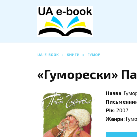
Перейти
до
вмісту
UA-E-BOOK
»
КНИГИ
»
ГУМОР
«Гуморески» Па
Назва
: Гумо
Письменни
Рік
: 2007
Жанри
: Гум