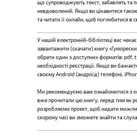
що супроводжують текст, забавлять та п
невдоволений. Якщо ви цікавитеся такою
та читати її онлайн, щоб поглибитися в с
У нашій електронній-бібліотеці вас чека
завантажити (скачати) книгу «Гуморески»
обрати один з доступних форматів: pdf, tx
необхідності реєстрації. Якщо ви бажаєт
своєму Android (андроїд) телефоні, iPho
Ми рекомендуємо вам ознайомитися з огл
вже прочитали цю книгу, перед тим як р
розробляємо проект, щоб надати можливі
скорому часі ви зможете знайти та слуха