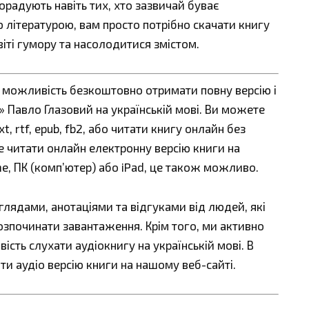
орадують навіть тих, хто зазвичай буває
 літературою, вам просто потрібно скачати книгу
віті гумору та насолодитися змістом.
є можливість безкоштовно отримати повну версію і
 Павло Глазовий на українській мові. Ви можете
t, rtf, epub, fb2, або читати книгу онлайн без
е читати онлайн електронну версію книги на
ne, ПК (комп’ютер) або iPad, це також можливо.
ядами, анотаціями та відгуками від людей, які
озпочинати завантаження. Крім того, ми активно
сть слухати аудіокнигу на українській мові. В
ти аудіо версію книги на нашому веб-сайті.