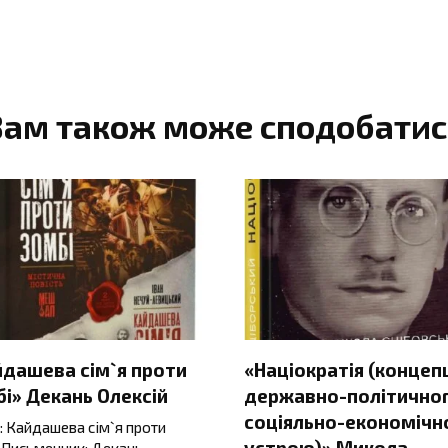
Вам також може сподобатис
йдашева сім`я проти
«Націократія (концеп
і» Декань Олексій
державно-політичног
соціяльно-економічн
: Кайдашева сім`я проти
устрою)» Микола
 Письменник: Декань