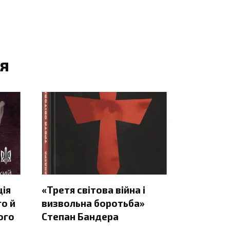
я
ція
«Третя світова війна і
о й
визвольна боротьба»
ого
Степан Бандера