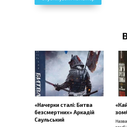
«Начерки сталі: Битва
«Ка
безсмертних» Аркадій
зомб
Саульський
Назва
зомбі