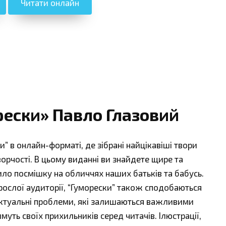
Читати онлайн
рески» Павло Глазовий
” в онлайн-форматі, де зібрані найцікавіші твори
ворчості. В цьому виданні ви знайдете щире та
ило посмішку на обличчях наших батьків та бабусь.
рослої аудиторії, “Гуморески” також сподобаються
актуальні проблеми, які залишаються важливими
уть своїх прихильників серед читачів. Ілюстрації,