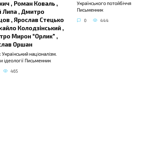
ич , Роман Коваль ,
Українського потойбіччя
Письменник
 Липа , Дмитро
ов , Ярослав Стецько
0
444
хайло Колодзінський ,
ро Мирон “Орлик” ,
слав Оршан
: Український націоналізм.
и ідеології Письменник
465