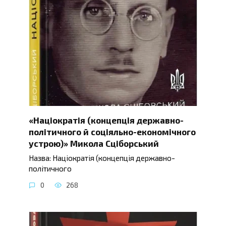
«Націократія (концепція державно-
політичного й соціяльно-економічного
устрою)» Микола Сціборський
Назва: Націократія (концепція державно-
політичного
0
268