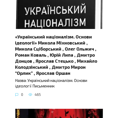
«Український націоналізм. Основи
ідеології» Микола Міхновський ,
Микола Сціборський , Олег Ольжич ,
Роман Коваль , Юрій Липа , Дмитро
Донцов , Ярослав Стецько , Михайло
Колодзінський , Дмитро Мирон
“Орлик” , Ярослав Оршан
Назва: Український націоналізм. Основи
ідеології Письменник
0
465