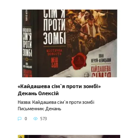
«Кайдашева сім`я проти зомбі»
Декань Олексій
Назва: Кайдашева сім`я проти зомбі
Письменник: Декань
0
573