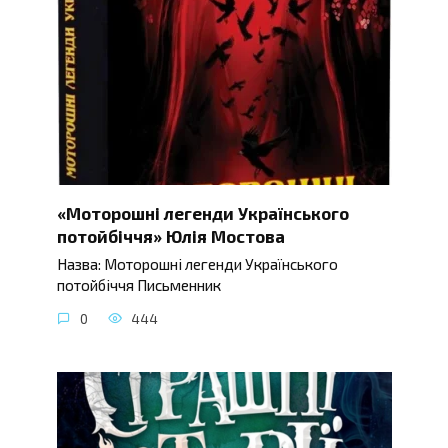
«Моторошні легенди Українського
потойбіччя» Юлія Мостова
Назва: Моторошні легенди Українського
потойбіччя Письменник
0
444