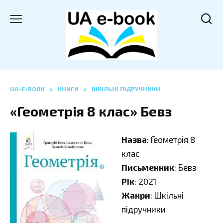
Перейти
до
вмісту
UA-E-BOOK
»
КНИГИ
»
ШКІЛЬНІ ПІДРУЧНИКИ
«Геометрія 8 клас» Бевз
Назва
: Геометрія 8
клас
Письменник
: Бевз
Рік
: 2021
Жанри
: Шкільні
підручники