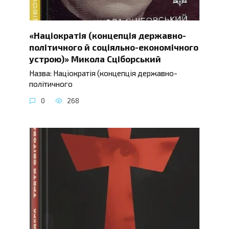
«Націократія (концепція державно-
політичного й соціяльно-економічного
устрою)» Микола Сціборський
Назва: Націократія (концепція державно-
політичного
0
268