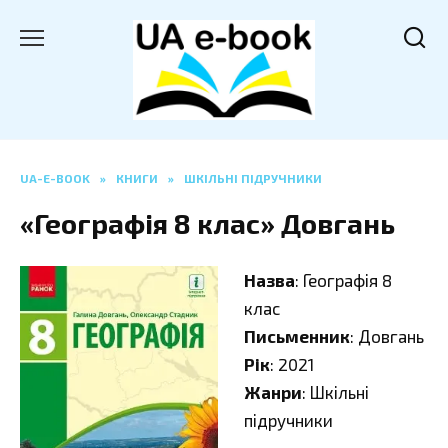
Перейти
до
вмісту
UA-E-BOOK
»
КНИГИ
»
ШКІЛЬНІ ПІДРУЧНИКИ
«Географія 8 клас» Довгань
Назва
: Географія 8
клас
Письменник
: Довгань
Рік
: 2021
Жанри
: Шкільні
підручники