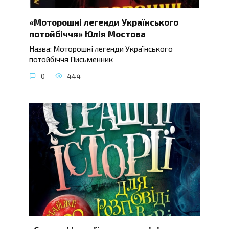
«Моторошні легенди Українського
потойбіччя» Юлія Мостова
Назва: Моторошні легенди Українського
потойбіччя Письменник
0
444