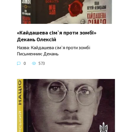
«Кайдашева сім`я проти зомбі»
Декань Олексій
Назва: Кайдашева сім`я проти зомбі
Письменник: Декань
0
573