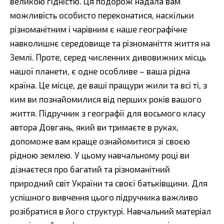
великою гідністю. Ця подорож надала вам
можливість особисто переконатися, наскільки
різноманітним і чарівним є наше географічне
навколишнє середовище та різноманіття життя на
Землі. Проте, серед численних дивовижних місць
нашої планети, є одне особливе – ваша рідна
країна. Це місце, де ваші пращури жили та всі ті, з
ким ви познайомилися від перших років вашого
життя. Підручник з географії для восьмого класу
автора Довгань, який ви тримаєте в руках,
допоможе вам краще ознайомитися зі своєю
рідною землею. У цьому навчальному році ви
дізнаєтеся про багатий та різноманітний
природний світ України та своєї батьківщини. Для
успішного вивчення цього підручника важливо
розібратися в його структурі. Навчальний матеріал