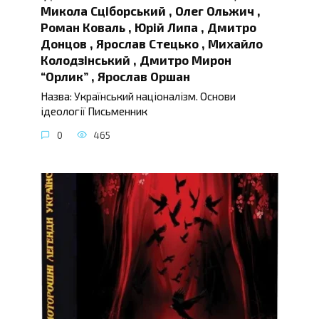
Микола Сціборський , Олег Ольжич ,
Роман Коваль , Юрій Липа , Дмитро
Донцов , Ярослав Стецько , Михайло
Колодзінський , Дмитро Мирон
“Орлик” , Ярослав Оршан
Назва: Український націоналізм. Основи
ідеології Письменник
0
465