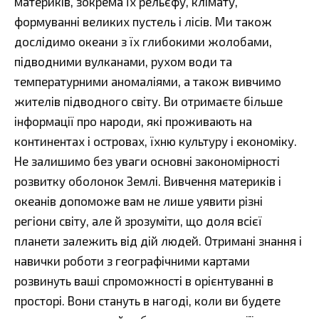
материків, зокрема їх рельєфу, клімату,
формуванні великих пустель і лісів. Ми також
дослідимо океани з їх глибокими жолобами,
підводними вулканами, рухом води та
температурними аномаліями, а також вивчимо
жителів підводного світу. Ви отримаєте більше
інформації про народи, які проживають на
континентах і островах, їхню культуру і економіку.
Не залишимо без уваги основні закономірності
розвитку оболонок Землі. Вивчення материків і
океанів допоможе вам не лише уявити різні
регіони світу, але й зрозуміти, що доля всієї
планети залежить від дій людей. Отримані знання і
навички роботи з географічними картами
розвинуть ваші спроможності в орієнтуванні в
просторі. Вони стануть в нагоді, коли ви будете