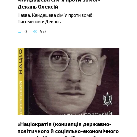
Декань Олексій
Назва: Кайдашева сім`я проти зомбі
Письменник: Декань
0
573
«Націократія (концепція державно-
політичного й соціяльно-економічного