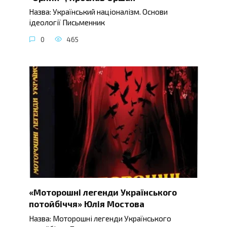
Назва: Український націоналізм. Основи
ідеології Письменник
0
465
«Моторошні легенди Українського
потойбіччя» Юлія Мостова
Назва: Моторошні легенди Українського