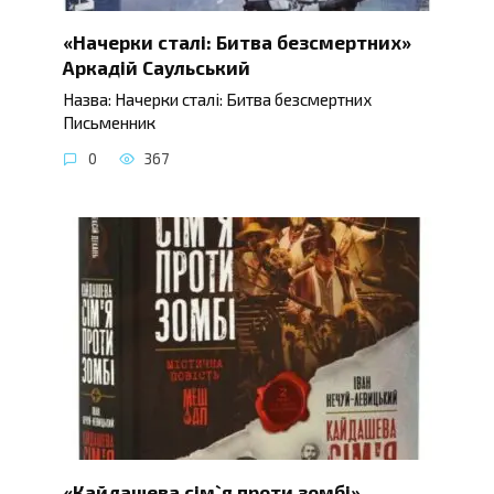
«Начерки сталі: Битва безсмертних»
Аркадій Саульський
Назва: Начерки сталі: Битва безсмертних
Письменник
0
367
«Кайдашева сім`я проти зомбі»