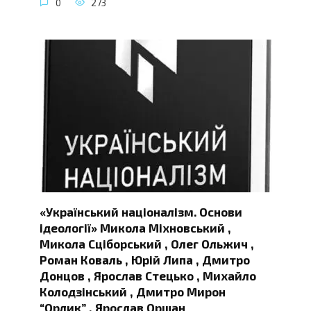
0
273
«Український націоналізм. Основи
ідеології» Микола Міхновський ,
Микола Сціборський , Олег Ольжич ,
Роман Коваль , Юрій Липа , Дмитро
Донцов , Ярослав Стецько , Михайло
Колодзінський , Дмитро Мирон
“Орлик” , Ярослав Оршан