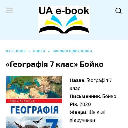
Перейти
до
вмісту
UA-E-BOOK
»
КНИГИ
»
ШКІЛЬНІ ПІДРУЧНИКИ
«Географія 7 клас» Бойко
Назва
: Географія 7
клас
Письменник
: Бойко
Рік
: 2020
Жанри
: Шкільні
підручники