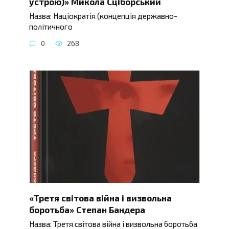
устрою)» Микола Сціборський
Назва: Націократія (концепція державно-
політичного
0
268
«Третя світова війна і визвольна
боротьба» Степан Бандера
Назва: Третя світова війна і визвольна боротьба