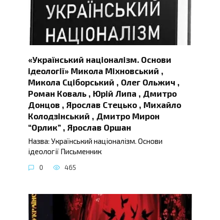
«Український націоналізм. Основи
ідеології» Микола Міхновський ,
Микола Сціборський , Олег Ольжич ,
Роман Коваль , Юрій Липа , Дмитро
Донцов , Ярослав Стецько , Михайло
Колодзінський , Дмитро Мирон
“Орлик” , Ярослав Оршан
Назва: Український націоналізм. Основи
ідеології Письменник
0
465