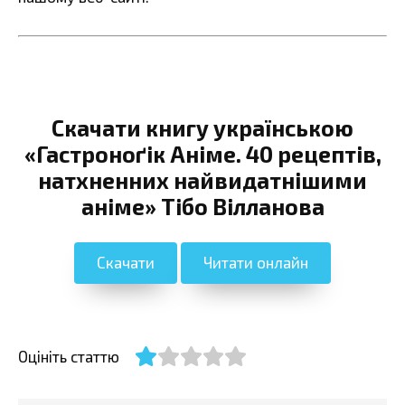
Скачати книгу українською
«Гастроноґік Аніме. 40 рецептів,
натхненних найвидатнішими
аніме» Тібо Вілланова
Скачати
Читати онлайн
Оцініть статтю