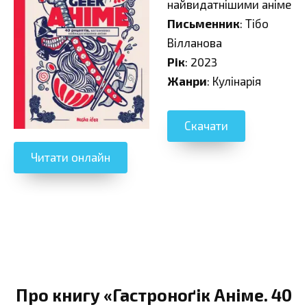
найвидатнішими аніме
Письменник
: Тібо
Вілланова
Рік
: 2023
Жанри
: Кулінарія
Скачати
Читати онлайн
Про книгу «Гастроноґік Аніме. 40