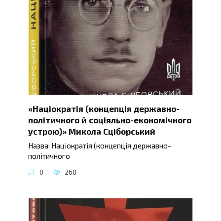
«Націократія (концепція державно-
політичного й соціяльно-економічного
устрою)» Микола Сціборський
Назва: Націократія (концепція державно-
політичного
0
268