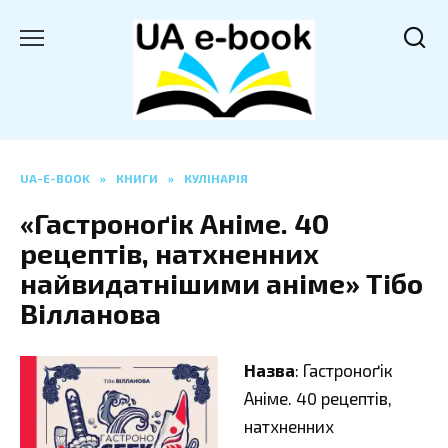
Перейти
до
вмісту
UA-E-BOOK
»
КНИГИ
»
КУЛІНАРІЯ
«Гастроноґік Аніме. 40
рецептів, натхненних
найвидатнішими аніме» Тібо
Вілланова
Назва
: Гастроноґік
Аніме. 40 рецептів,
натхненних