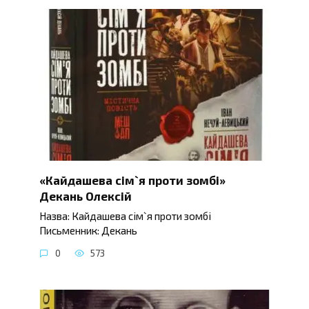
«Кайдашева сім`я проти зомбі»
Декань Олексій
Назва: Кайдашева сім`я проти зомбі
Письменник: Декань
0
573