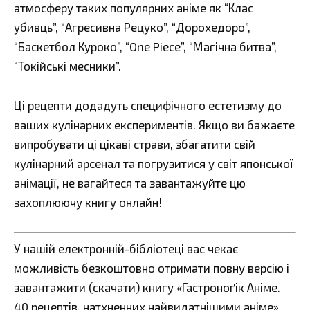
атмосферу таких популярних аніме як “Клас
убивць”, “Агресивна Рецуко”, “Дорохедоро”,
“Баскетбол Куроко”, “One Piece”, “Магічна битва”,
“Токійські месники”.
Ці рецепти додадуть специфічного естетизму до
ваших кулінарних експериментів. Якщо ви бажаєте
випробувати ці цікаві страви, збагатити свій
кулінарний арсенал та погрузитися у світ японської
анімації, не вагайтеся та завантажуйте цю
захоплюючу книгу онлайн!
У нашій електронній-бібліотеці вас чекає
можливість безкоштовно отримати повну версію і
завантажити (скачати) книгу «Гастроноґік Аніме.
40 рецептів, натхненних найвидатнішими аніме»