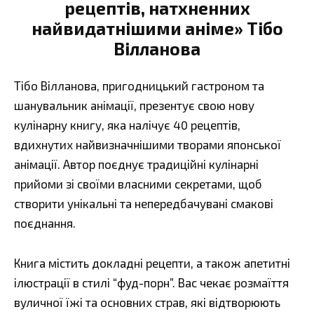
рецептів, натхненних
найвидатнішими аніме» Тібо
Вілланова
Тібо Вілланова, пригодницький гастроном та
шанувальник анімації, презентує свою нову
кулінарну книгу, яка налічує 40 рецептів,
вдихнутих найвизначнішими творами японської
анімації. Автор поєднує традиційні кулінарні
прийоми зі своїми власними секретами, щоб
створити унікальні та непередбачувані смакові
поєднання.
Книга містить докладні рецепти, а також апетитні
ілюстрації в стилі “фуд-порн”. Вас чекає розмаїття
вуличної їжі та основних страв, які відтворюють