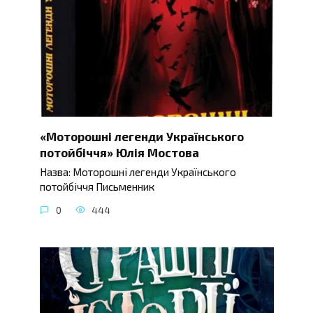
«Моторошні легенди Українського
потойбіччя» Юлія Мостова
Назва: Моторошні легенди Українського
потойбіччя Письменник
0
444