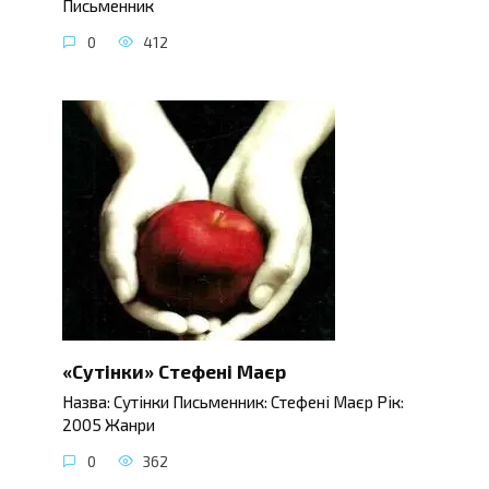
Письменник
0
412
«Сутінки» Стефені Маєр
Назва: Сутінки Письменник: Стефені Маєр Рік:
2005 Жанри
0
362