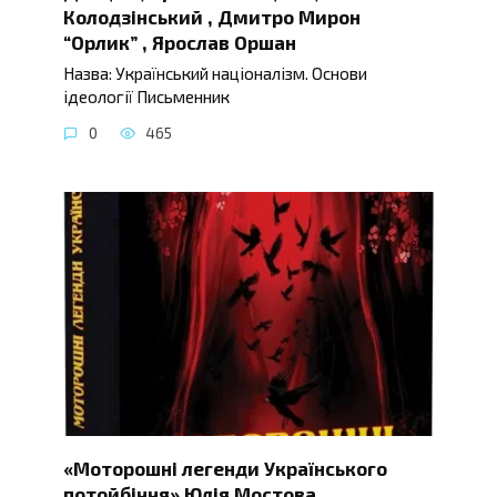
Колодзінський , Дмитро Мирон
“Орлик” , Ярослав Оршан
Назва: Український націоналізм. Основи
ідеології Письменник
0
465
«Моторошні легенди Українського
потойбіччя» Юлія Мостова