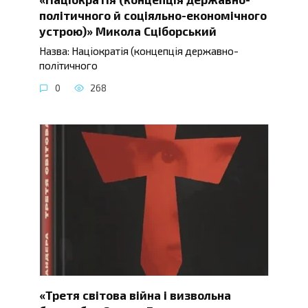
політичного й соціяльно-економічного
устрою)» Микола Сціборський
Назва: Націократія (концепція державно-
політичного
0
268
«Третя світова війна і визвольна