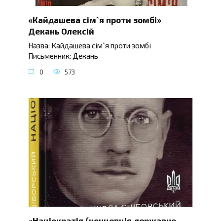
«Кайдашева сім`я проти зомбі»
Декань Олексій
Назва: Кайдашева сім`я проти зомбі
Письменник: Декань
0
573
«Націократія (концепція державно-