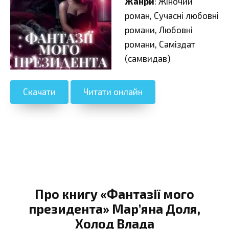
Жанри
: Жіночий
роман, Сучасні любовні
романи, Любовні
романи, Саміздат
(самвидав)
Скачати
Читати онлайн
Про книгу «Фантазії мого
президента» Мар’яна Доля,
Холод Влада