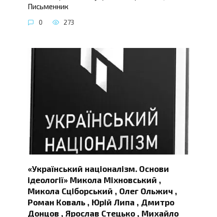
Письменник
0
273
«Український націоналізм. Основи
ідеології» Микола Міхновський ,
Микола Сціборський , Олег Ольжич ,
Роман Коваль , Юрій Липа , Дмитро
Донцов , Ярослав Стецько , Михайло