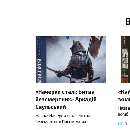
«Начерки сталі: Битва
«Ка
безсмертних» Аркадій
зомб
Саульський
Назва
зомбі
Назва: Начерки сталі: Битва
безсмертних Письменник
0