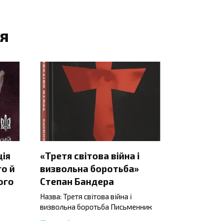
я
ція
«Третя світова війна і
о й
визвольна боротьба»
ого
Степан Бандера
Назва: Третя світова війна і
визвольна боротьба Письменник