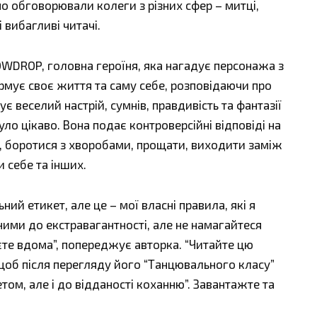
о обговорювали колеги з різних сфер – митці,
 вибагливі читачі.
OWDROP, головна героїня, яка нагадує персонажа з
рмує своє життя та саму себе, розповідаючи про
 веселий настрій, сумнів, правдивість та фантазії
о цікаво. Вона подає контроверсійні відповіді на
и, боротися з хворобами, прощати, виходити заміж
 себе та інших.
ний етикет, але це – мої власні правила, які я
ими до екстравагантності, але не намагайтеся
єте вдома”, попереджує авторка. “Читайте цю
 щоб після перегляду його “Танцювального класу”
том, але і до відданості коханню”. Завантажте та