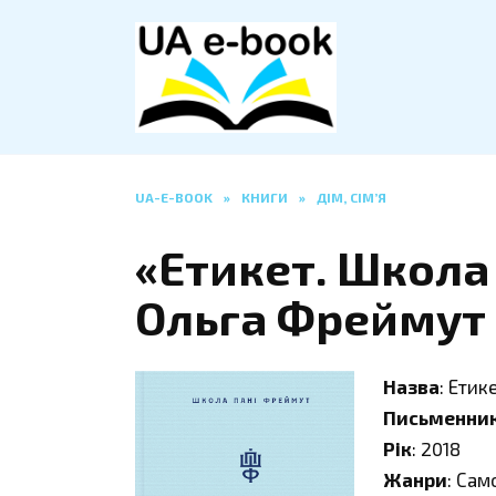
Перейти
до
вмісту
UA-E-BOOK
»
КНИГИ
»
ДІМ, СІМ’Я
«Етикет. Школа
Ольга Фреймут
Назва
: Етик
Письменни
Рік
: 2018
Жанри
: Са