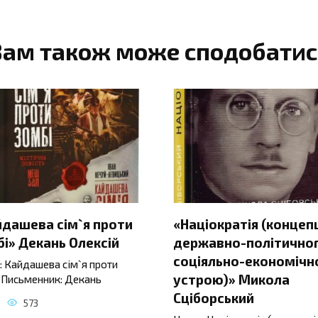
Вам також може сподобатис
йдашева сім`я проти
«Націократія (концеп
і» Декань Олексій
державно-політичног
соціяльно-економічн
: Кайдашева сім`я проти
устрою)» Микола
 Письменник: Декань
Сціборський
573