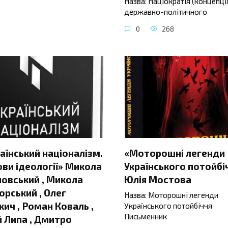
Назва: Націократія (концепці
державно-політичного
0
268
аїнський націоналізм.
«Моторошні легенди
ви ідеології» Микола
Українського потойбі
овський , Микола
Юлія Мостова
орський , Олег
Назва: Моторошні легенди
ич , Роман Коваль ,
Українського потойбіччя
Письменник
 Липа , Дмитро