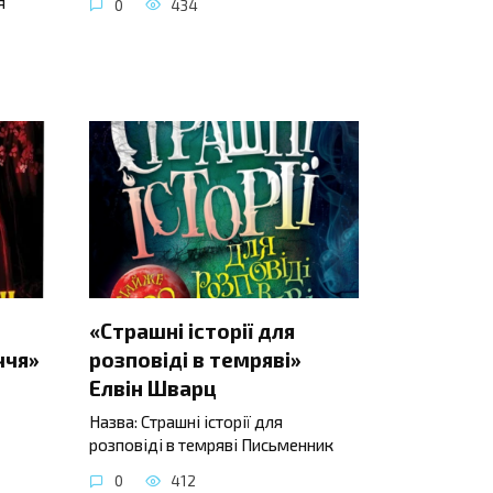
я
0
434
«Страшні історії для
ччя»
розповіді в темряві»
Елвін Шварц
Назва: Страшні історії для
розповіді в темряві Письменник
0
412