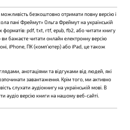
є можливість безкоштовно отримати повну версію і
кола пані Фреймут» Ольга Фреймут на українській
орматів: pdf, txt, rtf, epub, fb2, або читати книгу
що ви бажаєте читати онлайн електронну версію
ні, iPhone, ПК (комп’ютер) або iPad, це також
ядами, анотаціями та відгуками від людей, які
озпочинати завантаження. Крім того, ми активно
сть слухати аудіокнигу на українській мові. В
ти аудіо версію книги на нашому веб-сайті.