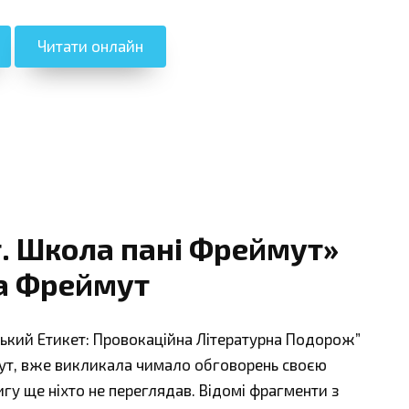
Читати онлайн
т. Школа пані Фреймут»
а Фреймут
ський Етикет: Провокаційна Літературна Подорож”
мут, вже викликала чимало обговорень своєю
гу ще ніхто не переглядав. Відомі фрагменти з