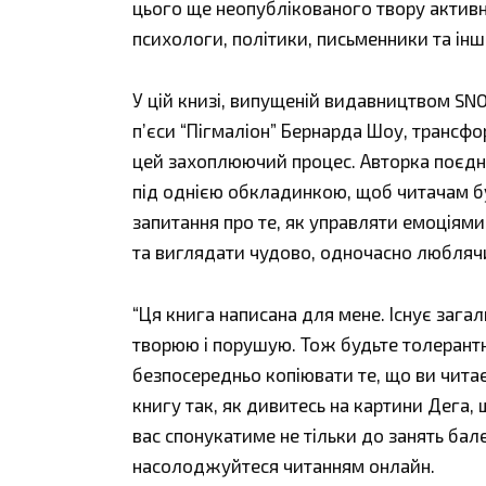
цього ще неопублікованого твору активн
психологи, політики, письменники та інші
У цій книзі, випущеній видавництвом SN
п’єси “Пігмаліон” Бернарда Шоу, трансфо
цей захоплюючий процес. Авторка поєднує
під однією обкладинкою, щоб читачам бул
запитання про те, як управляти емоціям
та виглядати чудово, одночасно люблячи
“Ця книга написана для мене. Існує загаль
творюю і порушую. Тож будьте толерантн
безпосередньо копіювати те, що ви чита
книгу так, як дивитесь на картини Дега,
вас спонукатиме не тільки до занять бале
насолоджуйтеся читанням онлайн.