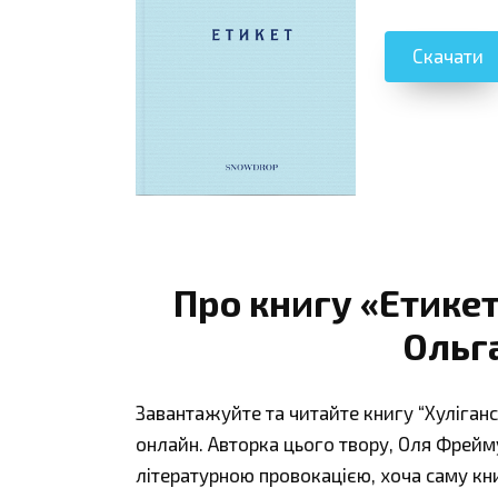
Скачати
Про книгу «Етике
Ольг
Завантажуйте та читайте книгу “Хуліган
онлайн. Авторка цього твору, Оля Фрей
літературною провокацією, хоча саму кни