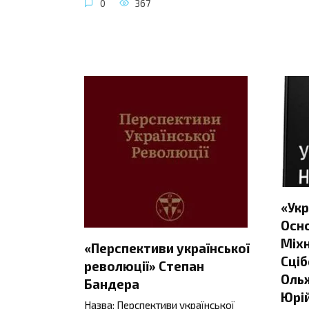
0
367
«Укр
Осно
Міхн
«Перспективи української
Сціб
революції» Степан
Ольж
Бандера
Юрій
Назва: Перспективи української