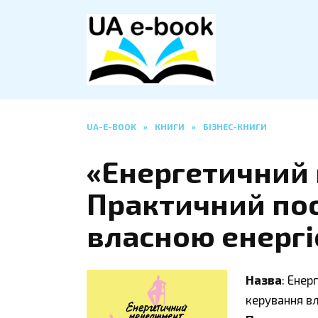
Перейти
до
вмісту
UA-E-BOOK
»
КНИГИ
»
БІЗНЕС-КНИГИ
«Енергетичний
Практичний пос
власною енергі
Назва
: Енер
керування в