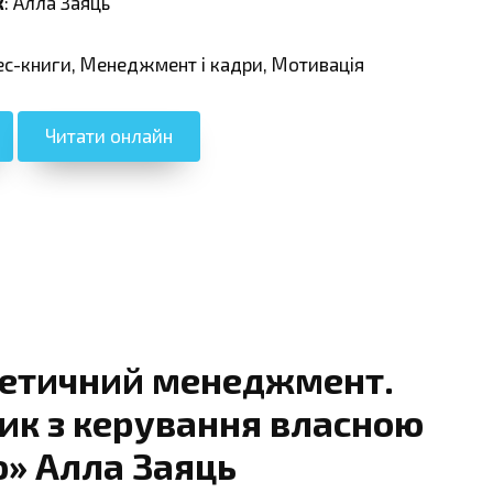
к
: Алла Заяць
нес-книги, Менеджмент і кадри, Мотивація
Читати онлайн
гетичний менеджмент.
ик з керування власною
ю» Алла Заяць