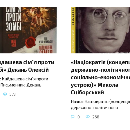
йдашева сім`я проти
«Націократія (концеп
і» Декань Олексій
державно-політичног
соціяльно-економічн
: Кайдашева сім`я проти
устрою)» Микола
 Письменник: Декань
Сціборський
573
Назва: Націократія (концепці
державно-політичного
0
268