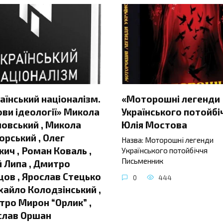
аїнський націоналізм.
«Моторошні легенди
ви ідеології» Микола
Українського потойбі
овський , Микола
Юлія Мостова
орський , Олег
Назва: Моторошні легенди
ич , Роман Коваль ,
Українського потойбіччя
Письменник
 Липа , Дмитро
ов , Ярослав Стецько
0
444
хайло Колодзінський ,
ро Мирон “Орлик” ,
слав Оршан