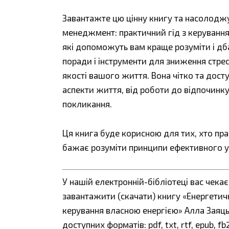
Завантажте цю цінну книгу та насолоджу
менеджмент: практичний гід з керування
які допоможуть вам краще розуміти і дб
поради і інструменти для зниження стре
якості вашого життя. Вона чітко та дост
аспекти життя, від роботи до відпочинку
покликання.
Ця книга буде корисною для тих, хто праг
бажає розуміти принципи ефективного у
У нашій електронній-бібліотеці вас чека
завантажити (скачати) книгу «Енергети
керування власною енергією» Алла Заяць 
доступних форматів: pdf, txt, rtf, epub, 