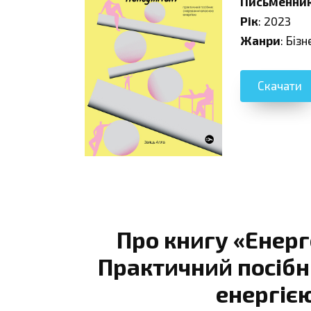
Письменни
Рік
: 2023
Жанри
: Біз
Скачати
Про книгу «Енер
Практичний посібн
енергіє