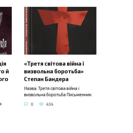
ція
«Третя світова війна і
о й
визвольна боротьба»
ого
Степан Бандера
Назва: Третя світова війна і
визвольна боротьба Письменник
я
0
434