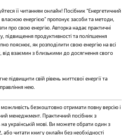
йтеся її читанням онлайн! Посібник “Енергетичний
 власною енергією” пропонує засоби та методи,
ати про свою енергію. Авторка надає практичні
су, підвищення продуктивності та поліпшення
упно пояснює, як розподілити свою енергію на всі
, від взаємин з близькими до досягнення свого
не підвищити свій рівень життєвої енергії та
правління нею.
є можливість безкоштовно отримати повну версію і
чний менеджмент. Практичний посібник з
на українській мові. Ви можете обрати один з
fb2, або читати книгу онлайн без необхідності