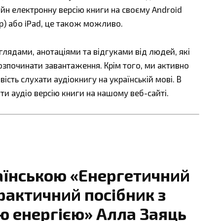
айн електронну версію книги на своєму Android
ер) або iPad, це також можливо.
ядами, анотаціями та відгуками від людей, які
озпочинати завантаження. Крім того, ми активно
сть слухати аудіокнигу на українській мові. В
ти аудіо версію книги на нашому веб-сайті.
аїнською «Енергетичний
актичний посібник з
ю енергією» Алла Заяць