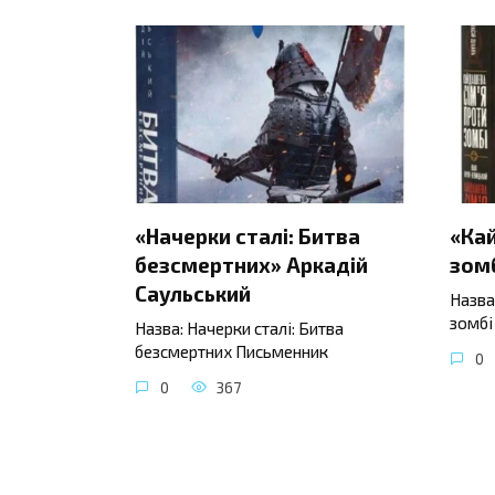
«Начерки сталі: Битва
«Ка
безсмертних» Аркадій
зомб
Саульський
Назва
зомбі
Назва: Начерки сталі: Битва
безсмертних Письменник
0
0
367