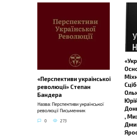
«Укр
Осно
Міхн
«Перспективи української
Сціб
революції» Степан
Ольж
Бандера
Юрій
Назва: Перспективи української
Донц
революції Письменник
, Ми
0
273
Дмит
Яро