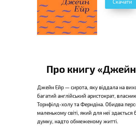
Скачати
Про книгу «Джейн
Джейн Ейр — сирота, яку віддала на вихо
багатий англійський аристократ, власник
Торнфілд-холу та Ферндіна. Обидва пер
маленькому світі, який для неї здається
думку, надто обмеженому житті.