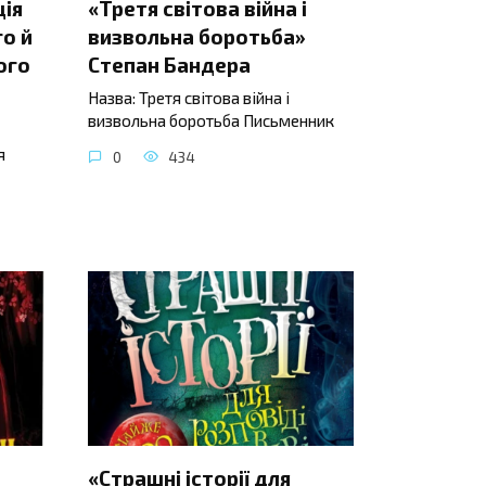
ція
«Третя світова війна і
о й
визвольна боротьба»
ого
Степан Бандера
Назва: Третя світова війна і
визвольна боротьба Письменник
я
0
434
«Страшні історії для