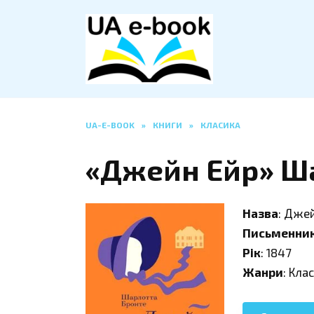
Перейти
до
вмісту
UA-E-BOOK
»
КНИГИ
»
КЛАСИКА
«Джейн Ейр» Ш
Назва
: Дже
Письменни
Рік
: 1847
Жанри
: Кла