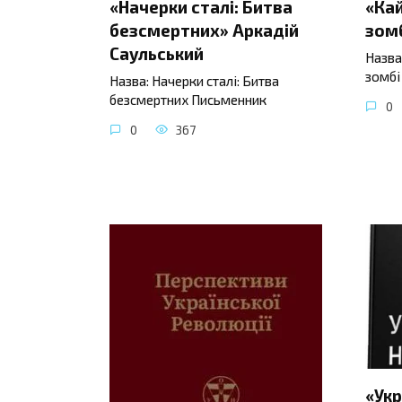
«Начерки сталі: Битва
«Ка
безсмертних» Аркадій
зомб
Саульський
Назва
зомбі
Назва: Начерки сталі: Битва
безсмертних Письменник
0
0
367
«Укр