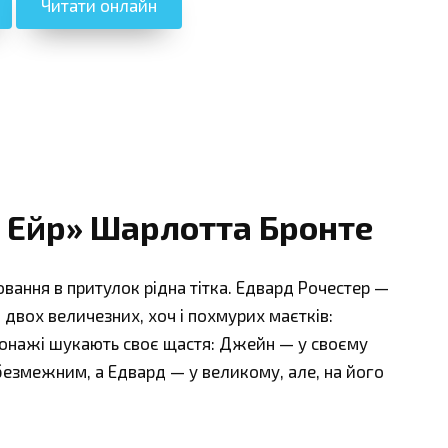
Читати онлайн
 Ейр» Шарлотта Бронте
вання в притулок рідна тітка. Едвард Рочестер —
 двох величезних, хоч і похмурих маєтків:
сонажі шукають своє щастя: Джейн — у своєму
 безмежним, а Едвард — у великому, але, на його