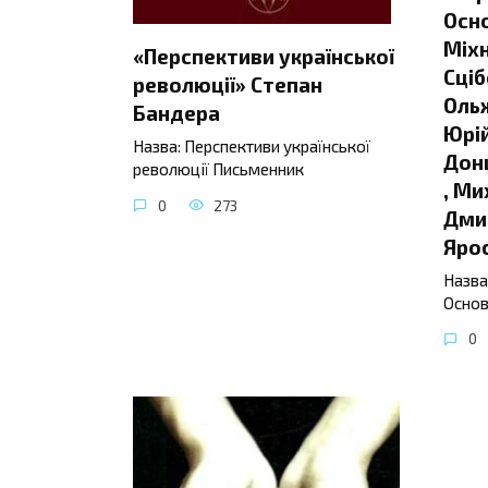
Осно
Міхн
«Перспективи української
Сціб
революції» Степан
Ольж
Бандера
Юрій
Назва: Перспективи української
Донц
революції Письменник
, Ми
0
273
Дмит
Яро
Назва
Основ
0