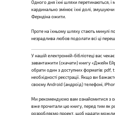
Одного дня їхні шляхи перетинаються, і 
кардинально змінює їхні долі, змушуючи
Ферндіна ожити.
Проте на їхньому шляху стають минулі по
незрадлива любов подолати всі ці пере
У нашій електронній-бібліотеці вас чека
завантажити (скачати) книгу «Джейн Ейр
обрати один з доступних форматів: pdf, tx
необхідності реєстрації. Якщо ви бажаєт
своєму Android (андроїд) телефоні, iPho
Ми рекомендуємо вам ознайомитися з огл
вже прочитали цю книгу, перед тим як р
розробляємо проект, щоб надати можливі