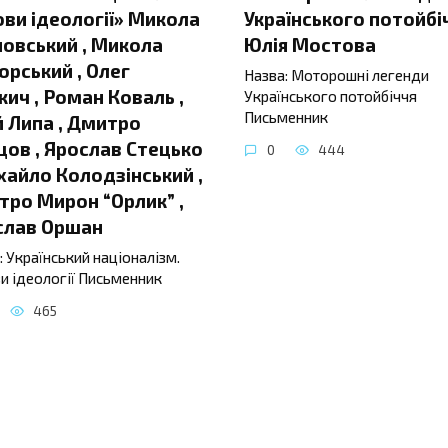
ви ідеології» Микола
Українського потойбі
овський , Микола
Юлія Мостова
орський , Олег
Назва: Моторошні легенди
ич , Роман Коваль ,
Українського потойбіччя
Письменник
 Липа , Дмитро
ов , Ярослав Стецько
0
444
хайло Колодзінський ,
ро Мирон “Орлик” ,
слав Оршан
: Український націоналізм.
и ідеології Письменник
465