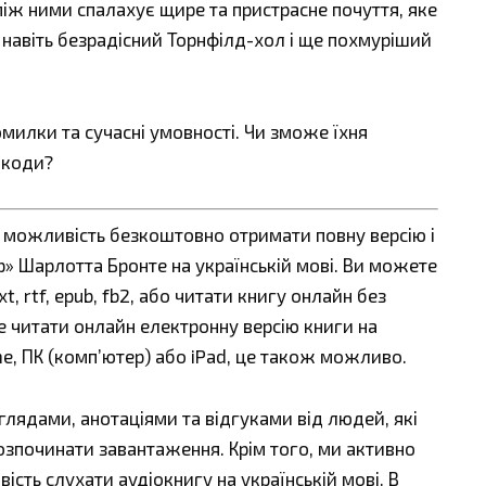
між ними спалахує щире та пристрасне почуття, яке
 навіть безрадісний Торнфілд-хол і ще похмуріший
милки та сучасні умовності. Чи зможе їхня
шкоди?
є можливість безкоштовно отримати повну версію і
» Шарлотта Бронте на українській мові. Ви можете
t, rtf, epub, fb2, або читати книгу онлайн без
е читати онлайн електронну версію книги на
ne, ПК (комп’ютер) або iPad, це також можливо.
ядами, анотаціями та відгуками від людей, які
озпочинати завантаження. Крім того, ми активно
сть слухати аудіокнигу на українській мові. В