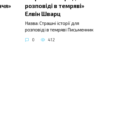
ччя»
розповіді в темряві»
Елвін Шварц
Назва: Страшні історії для
розповіді в темряві Письменник
0
412