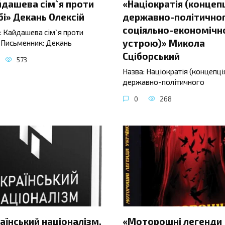
йдашева сім`я проти
«Націократія (концеп
і» Декань Олексій
державно-політичног
соціяльно-економічн
: Кайдашева сім`я проти
устрою)» Микола
 Письменник: Декань
Сціборський
573
Назва: Націократія (концепці
державно-політичного
0
268
аїнський націоналізм.
«Моторошні легенди