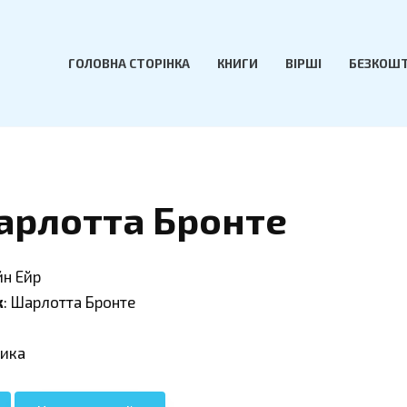
ГОЛОВНА СТОРІНКА
КНИГИ
ВІРШІ
БЕЗКОШТ
арлотта Бронте
йн Ейр
к
: Шарлотта Бронте
сика